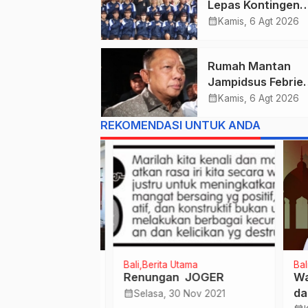
Lepas Kontingen
Kwarcab Denpasa
calendar_month
Kamis, 6 Agt 2026
Menuju Jambore
Nasional XII Tahu
Rumah Mantan
2026.
Jampidsus Febrie
Adriansyah Digel
calendar_month
Kamis, 6 Agt 2026
Tim Penyidik Keja
REKOMENDASI UNTUK ANDA
Agung, Dokumen
Dugaan TPPU Disi
Bali
Berita Utama
Bali
Te
 Hari Konsumen
Renungan JOGER
Wali
OJK Bali Gelar
dan 
calendar_month
Selasa, 30 Nov 2021