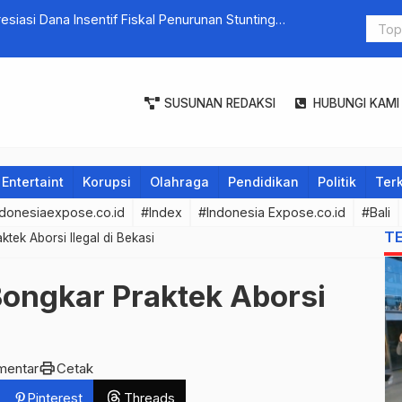
sentif Fiskal Penurunan Stunting
Wawali Arya Wibawa Apre
SUSUNAN REDAKSI
HUBUNGI KAMI
Entertaint
Korupsi
Olahraga
Pendidikan
Politik
Terk
donesiaexpose.co.id
#Index
#Indonesia Expose.co.id
#Bali
T
tek Aborsi Ilegal di Bekasi
Bongkar Praktek Aborsi
print
mentar
Cetak
Pinterest
Threads