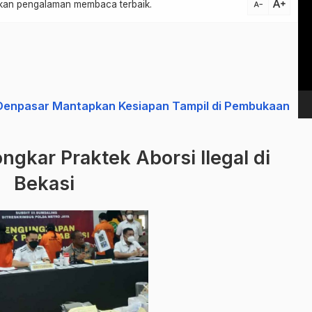
text_increase
atkan pengalaman membaca terbaik.
text_decrease
Vi
Pl
 Denpasar Mantapkan Kesiapan Tampil di Pembukaan
ongkar Praktek
Aborsi Ilegal di
Bekasi