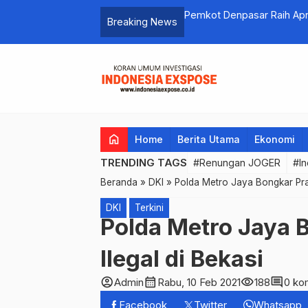
anggan Bisnis Kecil dan
Pemkot Denpasar Raih Apresiasi Dana In
Breaking News
Sebesar Rp 24.843.376.0000
home
Home
Berita Utama
Ekonomi
TRENDING TAGS
#Renungan JOGER
#In
Beranda
»
DKI
»
Polda Metro Jaya Bongkar Prak
DKI
Terkini
Polda Metro Jaya 
Ilegal di Bekasi
account_circle
calendar_month
visibility
comment
Admin
Rabu, 10 Feb 2021
188
0 ko
Facebook
Twitter
Whatsapp