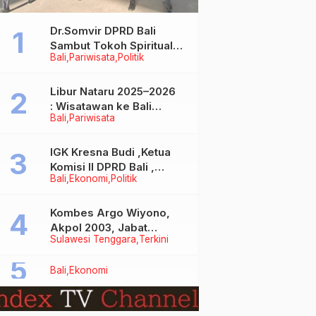
Dr.Somvir DPRD Bali
Sambut Tokoh Spiritual
Bali
Pariwisata
Politik
India Baba Bageshwar
Dham
Libur Nataru 2025–2026
: Wisatawan ke Bali
Bali
Pariwisata
Meningkat, Isu Penurunan
Kunjungan Tidak Benar
IGK Kresna Budi ,Ketua
Komisi II DPRD Bali ,
Bali
Ekonomi
Politik
Angkat Bicara Soal
Kelangkaan BBM
Bersubsidi Jenis Solar
Kombes Argo Wiyono,
Akpol 2003, Jabat
Sulawesi Tenggara
Terkini
Dirlantas Polda Sultra
Bali
Ekonomi