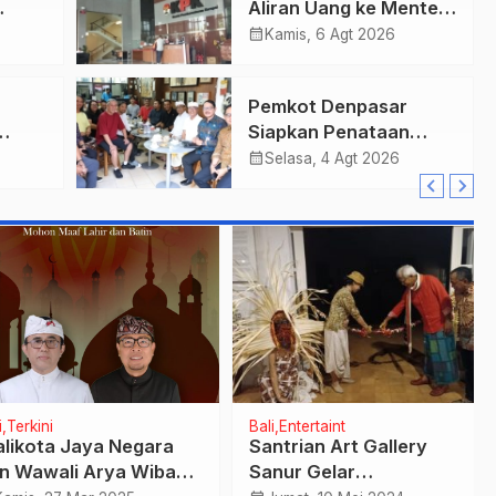
Aliran Uang ke Menteri
r
Kehutanan, Diduga
calendar_month
Kamis, 6 Agt 2026
Terkait Pelepasan
n
Kawasan Hutan di
Pemkot Denpasar
Kuansing
Siapkan Penataan
edah
Wajah Pusat Kota,
calendar_month
Selasa, 4 Agt 2026
ksaan
Gajah Mada Jadi Salah
Satu Kawasan
ta
Prioritas
rkini
Bali
Entertaint
kota Jaya Negara
Santrian Art Gallery
Wawali Arya Wibawa
Sanur Gelar