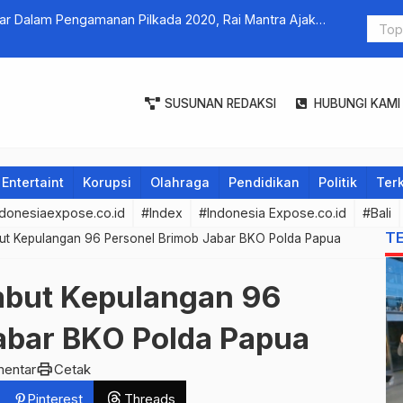
r Dalam Pengamanan Pilkada 2020, Rai Mantra Ajak
Renungan 
kukan Simulasi Aman Prokes
SUSUNAN REDAKSI
HUBUNGI KAMI
Entertaint
Korupsi
Olahraga
Pendidikan
Politik
Terk
donesiaexpose.co.id
#Index
#Indonesia Expose.co.id
#Bali
T
ut Kepulangan 96 Personel Brimob Jabar BKO Polda Papua
mbut Kepulangan 96
abar BKO Polda Papua
print
mentar
Cetak
Pinterest
Threads