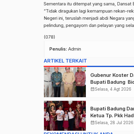
Sementara itu ditempat yang sama, Dansat 
“Tidak diragukan lagi kemampuan rekan-re
Negeri ini, teruslah menjadi abdi Negara y
pelindung, pengayom dan pelayan yang selal
(078)
Penulis
: Admin
ARTIKEL TERKAIT
Gubenur Koster D
Bupati Badung Bid
Obligasi Daerah :
calendar_month
Selasa, 4 Agt 2026
Gaspol Bangun
Infrastruktur
Bupati Badung Da
Ketua Tp. Pkk Hadi
Puncak Perayaan
calendar_month
Selasa, 28 Jul 2026
Tahun 2026