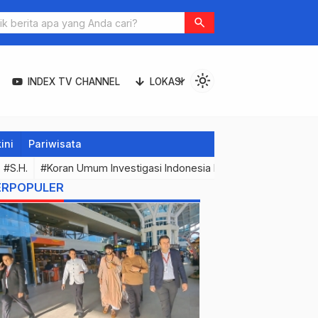
Joger
search
light_mode
expand_more
INDEX TV CHANNEL
LOKASI
ini
Pariwisata
#S.H.
#Koran Umum Investigasi Indonesia Expose & Media Onli
ERPOPULER