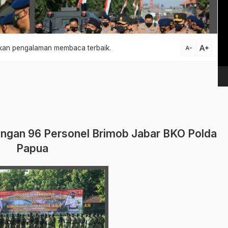
Vi
Pl
text_increase
atkan pengalaman membaca terbaik.
text_decrease
ngan 96 Personel Brimob Jabar BKO Polda
Papua