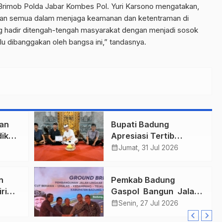
Brimob Polda Jabar Kombes Pol. Yuri Karsono mengatakan,
kan semua dalam menjaga keamanan dan ketentraman di
ang hadir ditengah-tengah masyarakat dengan menjadi sosok
u dibanggakan oleh bangsa ini,” tandasnya.
an
Bupati Badung
ik
Apresiasi Tertib
Adminduk dengan Rp10
calendar_month
Jumat, 31 Jul 2026
Juta
n
Pemkab Badung
ri
Gaspol Bangun Jalan
 Han
Strategis Rp. 2,9 T
calendar_month
Senin, 27 Jul 2026