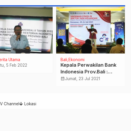
erita Utama
Bali
Ekonomi
Kepala Perwakilan Bank
tu, 5 Feb 2022
Indonesia Prov.Bali :
Guna meminimalisir
calendar_month
Jumat, 23 Jul 2021
penyebaran Covid-19,
telah melakukan
kegiatan Vaksinasi yang
TV Channel
Lokasi
ke 18 dengan total
peserta mencapai 11.900
orang
Indonesia Expose - Berita Cepat, Akurat, dan Terpercaya
Indonesia Expose