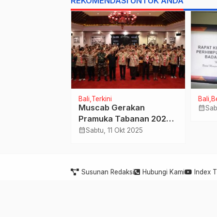
REKOMENDASI UNTUK ANDA
tama
Bali
Terkini
Bali
B
 JOGER
Muscab Gerakan
calendar_month
Sab
Pramuka Tabanan 2025,
Mar 2021
Momentum Perkuat
calendar_month
Sabtu, 11 Okt 2025
Semangat Kebangsaan
dan Kemandirian
Generasi Muda
Susunan Redaksi
Hubungi Kami
Index 