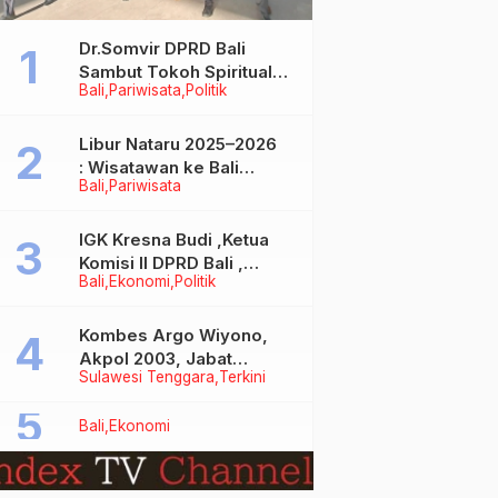
Dr.Somvir DPRD Bali
Sambut Tokoh Spiritual
Bali
Pariwisata
Politik
India Baba Bageshwar
Dham
Libur Nataru 2025–2026
: Wisatawan ke Bali
Bali
Pariwisata
Meningkat, Isu Penurunan
Kunjungan Tidak Benar
IGK Kresna Budi ,Ketua
Komisi II DPRD Bali ,
Bali
Ekonomi
Politik
Angkat Bicara Soal
Kelangkaan BBM
Bersubsidi Jenis Solar
Kombes Argo Wiyono,
Akpol 2003, Jabat
Sulawesi Tenggara
Terkini
Dirlantas Polda Sultra
Bali
Ekonomi