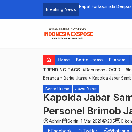
g, Mapping Kebutuhan Masyarakat
Rapat Forkopimda Denpasa
Breaking News
Jaga Kondusifitas dan La
home
Home
Berita Utama
Ekonomi
TRENDING TAGS
#Renungan JOGER
#In
Beranda
»
Berita Utama
»
Kapolda Jabar Samb
Berita Utama
Jawa Barat
Kapolda Jabar Sa
Personel Brimob J
account_circle
calendar_month
visibility
comment
Admin
Senin, 1 Mar 2021
205
0 ko
Facebook
Twitter
Whatsapp