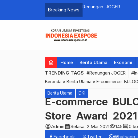
Breaking News
…
home
Home
Berita Utama
Ekonomi
TRENDING TAGS
#Renungan JOGER
#In
Beranda
»
Berita Utama
»
E-commerce BULOG 
Berita Utama
DKI
E-commerce BULOG
Store Award 2021
account_circle
calendar_month
visibility
comment
Admin
Selasa, 2 Mar 2021
145
0 k
Facebook
Twitter
Whatsapp