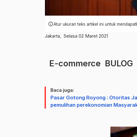
info
Atur ukuran teks artikel ini untuk mendap
Jakarta, Selasa 02 Maret 2021
E-commerce BULOG R
Baca juga:
Pasar Gotong Royong : Otoritas J
pemulihan perekonomian Masyaraka