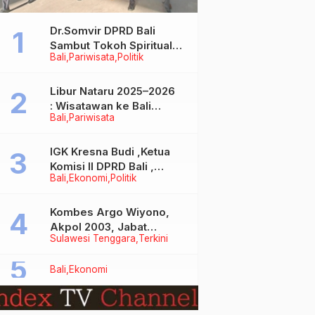
Dr.Somvir DPRD Bali
Sambut Tokoh Spiritual
Bali
Pariwisata
Politik
India Baba Bageshwar
Dham
Libur Nataru 2025–2026
: Wisatawan ke Bali
Bali
Pariwisata
Meningkat, Isu Penurunan
Kunjungan Tidak Benar
IGK Kresna Budi ,Ketua
Komisi II DPRD Bali ,
Bali
Ekonomi
Politik
Angkat Bicara Soal
Kelangkaan BBM
Bersubsidi Jenis Solar
Kombes Argo Wiyono,
Akpol 2003, Jabat
Sulawesi Tenggara
Terkini
Dirlantas Polda Sultra
Bali
Ekonomi