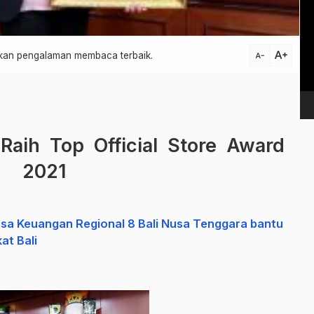
Vi
Pl
text_increase
atkan pengalaman membaca terbaik.
text_decrease
aih Top Official Store Award
2021
asa Keuangan Regional 8 Bali Nusa Tenggara bantu
t Bali