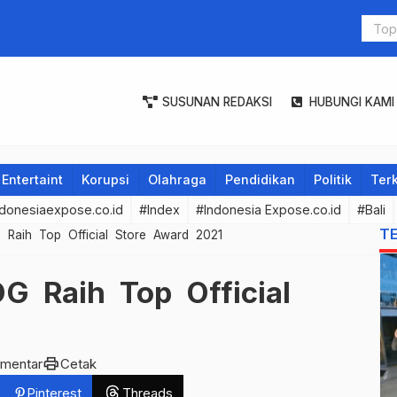
Tim Yustisi
SUSUNAN REDAKSI
HUBUNGI KAMI
Entertaint
Korupsi
Olahraga
Pendidikan
Politik
Terk
donesiaexpose.co.id
#Index
#Indonesia Expose.co.id
#Bali
T
Raih Top Official Store Award 2021
 Raih Top Official
print
omentar
Cetak
Pinterest
Threads