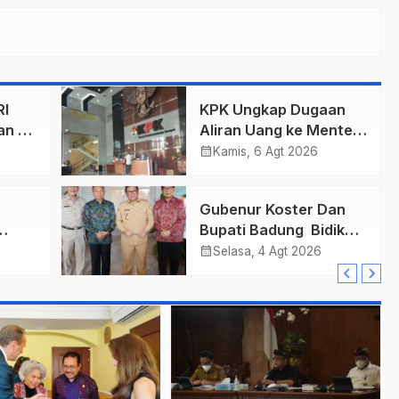
RI
KPK Ungkap Dugaan
an
Aliran Uang ke Menteri
pen
Kehutanan, Diduga
calendar_month
Kamis, 6 Agt 2026
Terkait Pelepasan
Kawasan Hutan di
Gubenur Koster Dan
Kuansing
Bupati Badung Bidik
edah
Obligasi Daerah :
calendar_month
Selasa, 4 Agt 2026
ksaan
Gaspol Bangun
Infrastruktur
ta