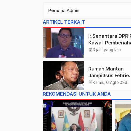
Penulis
: Admin
ARTIKEL TERKAIT
Ir.Senantara DPR 
Kawal Pembenah
Tata Kelola Tas
calendar_month
3 jam yang lalu
Dan Asabri
Rumah Mantan
Jampidsus Febrie
Adriansyah Digel
calendar_month
Kamis, 6 Agt 2026
Tim Penyidik Keja
REKOMENDASI UNTUK ANDA
Agung, Dokumen
Dugaan TPPU Disi