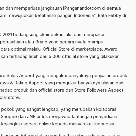
atkan dan memperluas jangkauan iPanganandotcom di semua
 dalam mewujudkan ketahanan pangan Indonesia”, kata Febby di
21 berlangsung akhir pekan lalu, dan merupakan
a perusahaan atau Brand yang secara nyata mampu
cara optimal melalui Official Store di marketplace. Award
ukan terhadap lebih dari 5.000 official store yang dilakukan
Store Sales Aspect yang mengukur banyaknya penjualan produk
Reviews & Rating Aspect yang mengukur banyaknya ulasan dan
hadap produk dan official store dan Store Followers Aspect
ial store.
 pokok yang sangat lengkap, yang merupakan kolaborasi
, Shopee dan JNE untuk menjawab tantangan penyediaan
terjangkau secara online kepada masyarakat Indonesia.
 iPanganandotcom telah mendapat sambutan luar biasa dari