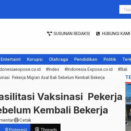
Pascapan
SUSUNAN REDAKSI
HUBUNGI KAMI
Entertaint
Korupsi
Olahraga
Pendidikan
Politik
Terk
donesiaexpose.co.id
#Index
#Indonesia Expose.co.id
#Bali
T
ksinasi Pekerja Migran Asal Bali Sebelum Kembali Bekerja
silitasi Vaksinasi Pekerja
Sebelum Kembali Bekerja
print
mentar
Cetak
Pinterest
Threads