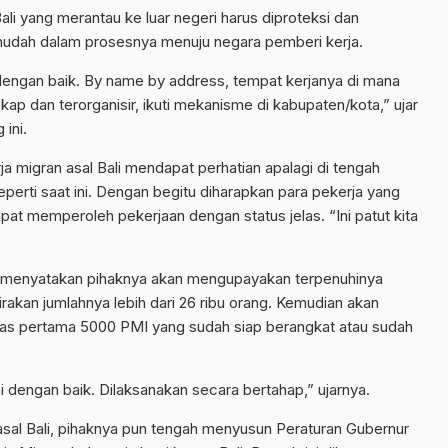
ali yang merantau ke luar negeri harus diproteksi dan
ermudah dalam prosesnya menuju negara pemberi kerja.
 dengan baik. By name by address, tempat kerjanya di mana
ap dan terorganisir, ikuti mekanisme di kabupaten/kota,” ujar
ini.
 migran asal Bali mendapat perhatian apalagi di tengah
erti saat ini. Dengan begitu diharapkan para pekerja yang
apat memperoleh pekerjaan dengan status jelas. “Ini patut kita
ini menyatakan pihaknya akan mengupayakan terpenuhinya
irakan jumlahnya lebih dari 26 ribu orang. Kemudian akan
itas pertama 5000 PMI yang sudah siap berangkat atau sudah
ani dengan baik. Dilaksanakan secara bertahap,” ujarnya.
sal Bali, pihaknya pun tengah menyusun Peraturan Gubernur