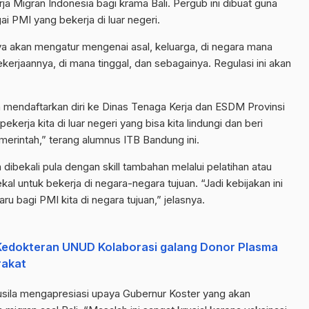
a Migran Indonesia bagi krama Bali. Pergub ini dibuat guna
i PMI yang bekerja di luar negeri.
ya akan mengatur mengenai asal, keluarga, di negara mana
kerjaannya, di mana tinggal, dan sebagainya. Regulasi ini akan
an mendaftarkan diri ke Dinas Tenaga Kerja dan ESDM Provinsi
kerja kita di luar negeri yang bisa kita lindungi dan beri
emerintah,” terang alumnus ITB Bandung ini.
 dibekali pula dengan skill tambahan melalui pelatihan atau
ekal untuk bekerja di negara-negara tujuan. “Jadi kebijakan ini
u bagi PMI kita di negara tujuan,” jelasnya.
 Kedokteran UNUD Kolaborasi galang Donor Plasma
rakat
Susila mengapresiasi upaya Gubernur Koster yang akan