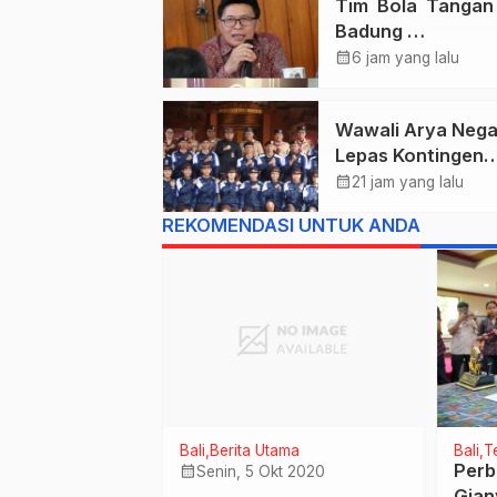
Tim Bola Tanga
Badung
Persembahkan E
calendar_month
6 jam yang lalu
Untuk Bali , Takl
Jawa Tengah Di 
Wawali Arya Nega
Kejurnas 2026
Lepas Kontingen
Kwarcab Denpasa
calendar_month
21 jam yang lalu
Menuju Jambore
REKOMENDASI UNTUK ANDA
Nasional XII Tahu
2026.
Bali
Berita Utama
Bali
Te
hagia, BRI
Perb
calendar_month
Senin, 5 Okt 2020
ffice
Gian