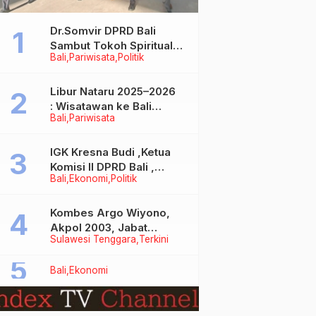
Dr.Somvir DPRD Bali
Sambut Tokoh Spiritual
Bali
Pariwisata
Politik
India Baba Bageshwar
Dham
Libur Nataru 2025–2026
: Wisatawan ke Bali
Bali
Pariwisata
Meningkat, Isu Penurunan
Kunjungan Tidak Benar
IGK Kresna Budi ,Ketua
Komisi II DPRD Bali ,
Bali
Ekonomi
Politik
Angkat Bicara Soal
Kelangkaan BBM
Bersubsidi Jenis Solar
Kombes Argo Wiyono,
Akpol 2003, Jabat
Sulawesi Tenggara
Terkini
Dirlantas Polda Sultra
Bali
Ekonomi