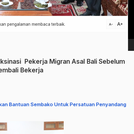
Vi
Pl
text_increase
atkan pengalaman membaca terbaik.
text_decrease
aksinasi Pekerja Migran Asal Bali Sebelum
embali Bekerja
rikan Bantuan Sembako Untuk Persatuan Penyandang