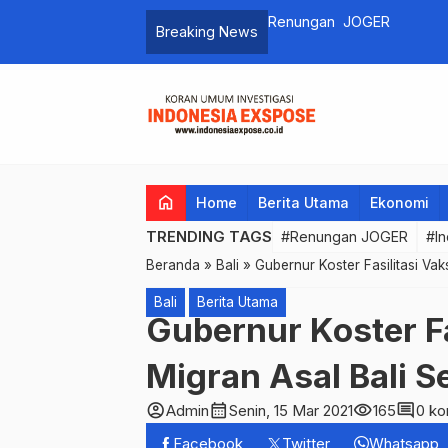
ITB Stikom Bali
Breaking News
home
Home
Berita Utama
Ekonomi
TRENDING TAGS
#Renungan JOGER
#In
Beranda
»
Bali
»
Gubernur Koster Fasilitasi Va
Bali
Berita Utama
Gubernur Koster Fa
Migran Asal Bali 
account_circle
calendar_month
visibility
comment
Admin
Senin, 15 Mar 2021
165
0 ko
Facebook
Twitter
Whatsapp