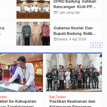
n
DPRD Badung Sahkan
Rancangan KUA-PPAS
mas
2027, Anggaran
calendar_month
7 jam yang lalu
ukkan
Tembus Lebih Dari
Final
Rp. 11 Triliun
ra
Gubenur Koster Dan
Bupati Badung Bidik
r
Obligasi Daerah :
calendar_month
Selasa, 4 Agt 2026
Gaspol Bangun
n
Infrastruktur
rkini
Bali
Terkini
ekel Se-Kabupaten
Pastikan Keamanan dan
yar Tandatangani
Kelancaran Persiapan