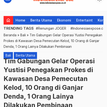
home
Home
Berita Utama
Ekonomi
Entertaint
Korup
TRENDING TAGS
#Renungan JOGER
#Indonesiaexpose.co.
Beranda
»
Bali
»
Tim Gabungan Gelar Operasi Yustisi Penegakan
Prokes di Kawasan Desa Pemecutan Kelod, 10 Orang di Ganjar
Denda, 1 Orang Lainya Dilakukan Pembinaan
Bali
Berita Utama
Tim Gabungan Gelar Operasi
Yustisi Penegakan Prokes di
Kawasan Desa Pemecutan
Kelod, 10 Orang di Ganjar
Denda, 1 Orang Lainya
Dilakukan Pembinaan