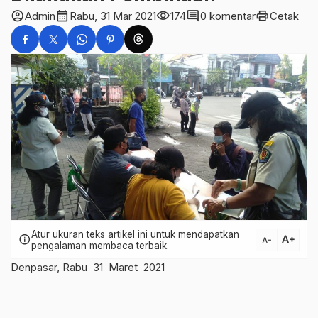
account_circle
calendar_month
visibility
comment
print
Admin
Rabu, 31 Mar 2021
174
0 komentar
Cetak
Atur ukuran teks artikel ini untuk mendapatkan
text_increase
info
text_decrease
pengalaman membaca terbaik.
Denpasar, Rabu 31 Maret 2021