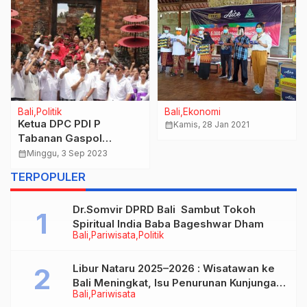
Bali
Politik
Bali
Ekonomi
Ketua DPC PDI P
calendar_month
Kamis, 28 Jan 2021
Tabanan Gaspol
Kolaborasi Dengan Puri
calendar_month
Minggu, 3 Sep 2023
Menangkan Ganjar
TERPOPULER
Pranowo
Dr.Somvir DPRD Bali Sambut Tokoh
Spiritual India Baba Bageshwar Dham
Bali
Pariwisata
Politik
Libur Nataru 2025–2026 : Wisatawan ke
Bali Meningkat, Isu Penurunan Kunjungan
Bali
Pariwisata
Tidak Benar