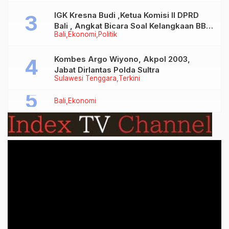
IGK Kresna Budi ,Ketua Komisi II DPRD
Bali , Angkat Bicara Soal Kelangkaan BBM
Bali
Ekonomi
Politik
Bersubsidi Jenis Solar
Kombes Argo Wiyono, Akpol 2003,
Jabat Dirlantas Polda Sultra
Sulawesi Tenggara
Terkini
Bali
Ekonomi
Video
Player