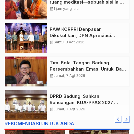
ruang meditasi—sebuah sisi lain I
Dewa Nyoman Rai Bertemu Baba
calendar_month
1 jam yang lalu
Bageshwar Dham.
PAW KORPRI Denpasar
Dikukuhkan, DPN Apresiasi
“Sembagi Arutala” untuk Lindungi
calendar_month
Sabtu, 8 Agt 2026
Pekerja Rentan
Tim Bola Tangan Badung
Persembahkan Emas Untuk Bali
, Taklukkan Jawa Tengah Di
calendar_month
Jumat, 7 Agt 2026
Final Kejurnas 2026
DPRD Badung Sahkan
Rancangan KUA-PPAS 2027,
Anggaran Tembus Lebih Dari
calendar_month
Jumat, 7 Agt 2026
Rp. 11 Triliun
REKOMENDASI UNTUK ANDA