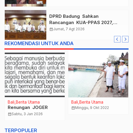
Final Kejurnas 2026
DPRD Badung Sahkan
Rancangan KUA-PPAS 2027,
Anggaran Tembus Lebih Dari
calendar_month
Jumat, 7 Agt 2026
Rp. 11 Triliun
REKOMENDASI UNTUK ANDA
Bali
Berita Utama
Bali
Berita Utama
Renungan JOGER
calendar_month
Minggu, 9 Okt 2022
calendar_month
Sabtu, 3 Jan 2026
TERPOPULER