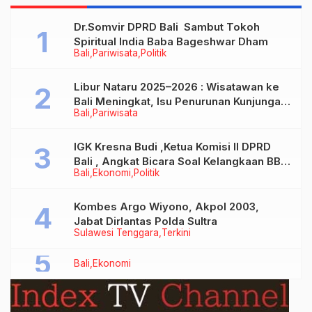
Dr.Somvir DPRD Bali Sambut Tokoh
Spiritual India Baba Bageshwar Dham
Bali
Pariwisata
Politik
Libur Nataru 2025–2026 : Wisatawan ke
Bali Meningkat, Isu Penurunan Kunjungan
Bali
Pariwisata
Tidak Benar
IGK Kresna Budi ,Ketua Komisi II DPRD
Bali , Angkat Bicara Soal Kelangkaan BBM
Bali
Ekonomi
Politik
Bersubsidi Jenis Solar
Kombes Argo Wiyono, Akpol 2003,
Jabat Dirlantas Polda Sultra
Sulawesi Tenggara
Terkini
Bali
Ekonomi