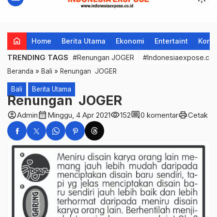
home
Home
Berita Utama
Ekonomi
Entertaint
Korup
TRENDING TAGS
#Renungan JOGER
#Indonesiaexpose.co.
Beranda
»
Bali
»
Renungan JOGER
Bali
Berita Utama
Renungan JOGER
account_circle
calendar_month
visibility
comment
print
Admin
Minggu, 4 Apr 2021
152
0 komentar
Cetak