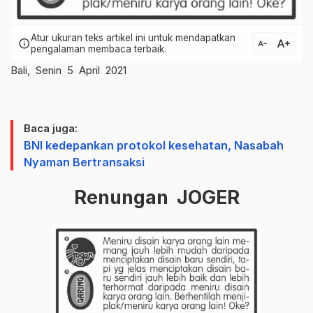
Atur ukuran teks artikel ini untuk mendapatkan
text_increase
info
text_decrease
pengalaman membaca terbaik.
Bali, Senin 5 April 2021
Baca juga:
BNI kedepankan protokol kesehatan, Nasabah
Nyaman Bertransaksi
Renungan JOGER