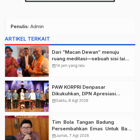
Penulis
: Admin
ARTIKEL TERKAIT
Dari “Macan Dewan” menuju
ruang meditasi—sebuah sisi lain I
Dewa Nyoman Rai Bertemu Baba
calendar_month
14 jam yang lalu
Bageshwar Dham.
PAW KORPRI Denpasar
Dikukuhkan, DPN Apresiasi
“Sembagi Arutala” untuk Lindungi
calendar_month
Sabtu, 8 Agt 2026
Pekerja Rentan
Tim Bola Tangan Badung
Persembahkan Emas Untuk Bali
, Taklukkan Jawa Tengah Di
calendar_month
Jumat, 7 Agt 2026