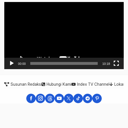
Video
Player
00:00
10:18
Susunan Redaksi
Hubungi Kami
Index TV Channel
Lokasi
Indonesia Expose - Berita Cepat, Akurat, dan Terpercaya
Indonesia Expose