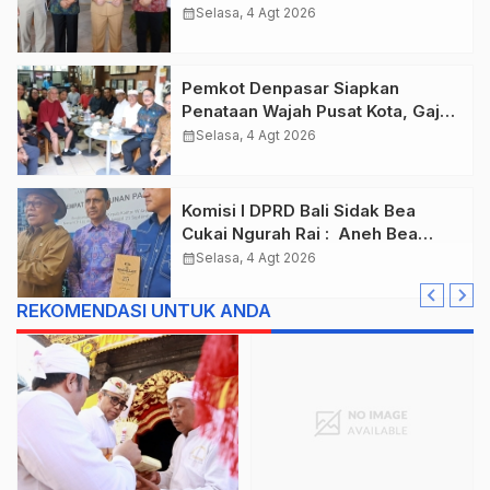
Gaspol Bangun Infrastruktur
calendar_month
Selasa, 4 Agt 2026
Pemkot Denpasar Siapkan
Penataan Wajah Pusat Kota, Gajah
Mada Jadi Salah Satu Kawasan
calendar_month
Selasa, 4 Agt 2026
Prioritas
Komisi I DPRD Bali Sidak Bea
Cukai Ngurah Rai : Aneh Bea
Cukai Tolak berikan List Data
calendar_month
Selasa, 4 Agt 2026
Barang Sitaan
REKOMENDASI UNTUK ANDA