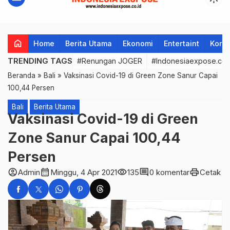
home
Home
Berita Utama
Ekonomi
Entertaint
Korup
TRENDING TAGS
#Renungan JOGER
#Indonesiaexpose.co.
Beranda
»
Bali
»
Vaksinasi Covid-19 di Green Zone Sanur Capai
100,44 Persen
Bali
Berita Utama
Vaksinasi Covid-19 di Green
Zone Sanur Capai 100,44
Persen
account_circle
calendar_month
visibility
comment
print
Admin
Minggu, 4 Apr 2021
135
0 komentar
Cetak