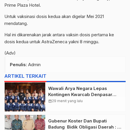
Prime Plaza Hotel.
Untuk vaksinasi dosis kedua akan digelar Mei 2021
mendatang.
Hal ini dikarenakan jarak antara vaksin dosis pertama ke
dosis kedua untuk AstraZeneca yakni 8 minggu.
(Adv)
Penulis
: Admin
ARTIKEL TERKAIT
Wawali Arya Negara Lepas
Kontingen Kwarcab Denpasar
Menuju Jambore Nasional XII
calendar_month
29 menit yang lalu
Tahun 2026.
Gubenur Koster Dan Bupati
Badung Bidik Obligasi Daerah :