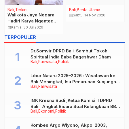
Bali
Terkini
Bali
Berita Utama
Walikota Jaya Negara
calendar_month
Sabtu, 14 Nov 2020
Hadiri Karya Ngenteg
Linggih Pura Gunung
calendar_month
Kamis, 30 Jul 2026
Sari Desa Adat
TERPOPULER
Peraupan
Dr.Somvir DPRD Bali Sambut Tokoh
Spiritual India Baba Bageshwar Dham
Bali
Pariwisata
Politik
Libur Nataru 2025–2026 : Wisatawan ke
Bali Meningkat, Isu Penurunan Kunjungan
Bali
Pariwisata
Tidak Benar
IGK Kresna Budi ,Ketua Komisi II DPRD
Bali , Angkat Bicara Soal Kelangkaan BBM
Bali
Ekonomi
Politik
Bersubsidi Jenis Solar
Kombes Argo Wiyono, Akpol 2003,