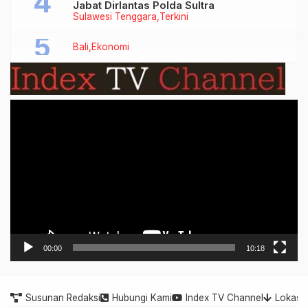
Jabat Dirlantas Polda Sultra
Sulawesi Tenggara
Terkini
Bali
Ekonomi
Video
Player
00:00
10:18
Susunan Redaksi
Hubungi Kami
Index TV Channel
Lokasi