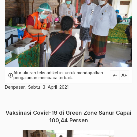
Atur ukuran teks artikel ini untuk mendapatkan
text_increase
info
text_decrease
pengalaman membaca terbaik.
Denpasar, Sabtu 3 April 2021
Vaksinasi Covid-19 di Green Zone Sanur Capai
100,44 Persen