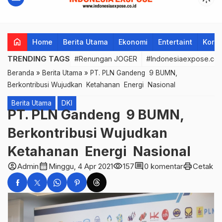
home
Home
Berita Utama
Ekonomi
Entertaint
Korup
TRENDING TAGS
#Renungan JOGER
#Indonesiaexpose.co.
Beranda
»
Berita Utama
»
PT. PLN Gandeng 9 BUMN,
Berkontribusi Wujudkan Ketahanan Energi Nasional
Berita Utama
DKI
PT. PLN Gandeng 9 BUMN,
Berkontribusi Wujudkan
Ketahanan Energi Nasional
account_circle
calendar_month
visibility
comment
print
Admin
Minggu, 4 Apr 2021
157
0 komentar
Cetak