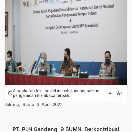
Atur ukuran teks artikel ini untuk mendapatkan
text_increase
info
text_decrease
pengalaman membaca terbaik.
Jakarta, Sabtu 3 April 2021
PT. PLN Gandeng 9 BUMN, Berkontribusi