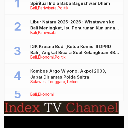
Spiritual India Baba Bageshwar Dham
Bali
Pariwisata
Politik
Libur Nataru 2025–2026 : Wisatawan ke
Bali Meningkat, Isu Penurunan Kunjungan
Bali
Pariwisata
Tidak Benar
IGK Kresna Budi ,Ketua Komisi II DPRD
Bali , Angkat Bicara Soal Kelangkaan BBM
Bali
Ekonomi
Politik
Bersubsidi Jenis Solar
Kombes Argo Wiyono, Akpol 2003,
Jabat Dirlantas Polda Sultra
Sulawesi Tenggara
Terkini
Bali
Ekonomi
Video
Player