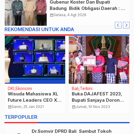
Gubenur Koster Dan Bupati
Badung Bidik Obligasi Daerah :
Gaspol Bangun Infrastruktur
calendar_month
Selasa, 4 Agt 2026
REKOMENDASI UNTUK ANDA
DKI
Ekonomi
Bali
Terkini
Wisuda Mahasiswa XL
Buka DAJAFEST 2023,
Future Leaders CEO XL
Bupati Sanjaya Dorong
Axiata Tekankan
Kreasi Inovatif Agar
calendar_month
Senin, 25 Jan 2021
calendar_month
Jumat, 10 Nov 2023
Perlunya Penguasaan
Terus Dikembangkan
TERPOPULER
Solusi Digital
Dr.Somvir DPRD Bali Sambut Tokoh