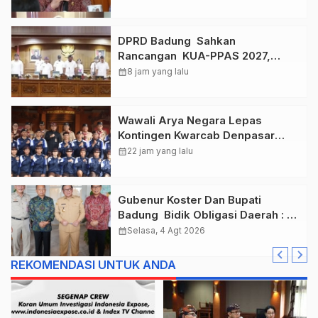
Final Kejurnas 2026
DPRD Badung Sahkan
Rancangan KUA-PPAS 2027,
Anggaran Tembus Lebih Dari
calendar_month
8 jam yang lalu
Rp. 11 Triliun
Wawali Arya Negara Lepas
Kontingen Kwarcab Denpasar
Menuju Jambore Nasional XII
calendar_month
22 jam yang lalu
Tahun 2026.
Gubenur Koster Dan Bupati
Badung Bidik Obligasi Daerah :
Gaspol Bangun Infrastruktur
calendar_month
Selasa, 4 Agt 2026
REKOMENDASI UNTUK ANDA