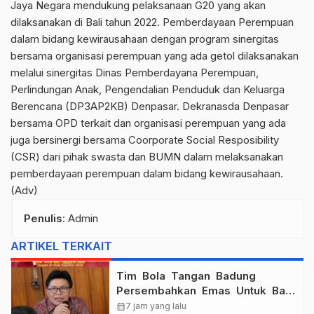
Jaya Negara mendukung pelaksanaan G20 yang akan
dilaksanakan di Bali tahun 2022. Pemberdayaan Perempuan
dalam bidang kewirausahaan dengan program sinergitas
bersama organisasi perempuan yang ada getol dilaksanakan
melalui sinergitas Dinas Pemberdayana Perempuan,
Perlindungan Anak, Pengendalian Penduduk dan Keluarga
Berencana (DP3AP2KB) Denpasar. Dekranasda Denpasar
bersama OPD terkait dan organisasi perempuan yang ada
juga bersinergi bersama Coorporate Social Resposibility
(CSR) dari pihak swasta dan BUMN dalam melaksanakan
pemberdayaan perempuan dalam bidang kewirausahaan.
(Adv)
Penulis
: Admin
ARTIKEL TERKAIT
Tim Bola Tangan Badung
Persembahkan Emas Untuk Bali
, Taklukkan Jawa Tengah Di
calendar_month
7 jam yang lalu