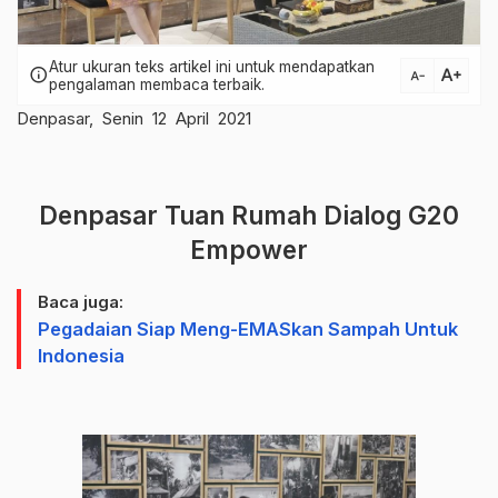
Atur ukuran teks artikel ini untuk mendapatkan
text_increase
info
text_decrease
pengalaman membaca terbaik.
Denpasar, Senin 12 April 2021
Denpasar Tuan Rumah Dialog G20
Empower
Baca juga:
Pegadaian Siap Meng-EMASkan Sampah Untuk
Indonesia