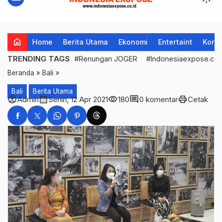
home
Home
Berita Utama
Ekonomi
Entertaint
Korup
TRENDING TAGS
#Renungan JOGER
#Indonesiaexpose.co.
Beranda
»
Bali
»
Bali
Berita Utama
account_circle
calendar_month
visibility
comment
print
Admin
Senin, 12 Apr 2021
180
0 komentar
Cetak