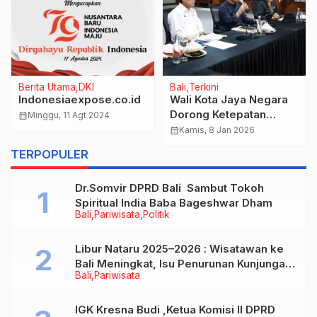
Berita Utama
DKI
Bali
Terkini
Indonesiaexpose.co.id
Wali Kota Jaya Negara
Dorong Ketepatan
calendar_month
Minggu, 11 Agt 2024
Waktu Penyusunan
calendar_month
Kamis, 8 Jan 2026
LPPD, LKPJ, dan SPM
TERPOPULER
Tahun 2026.
Dr.Somvir DPRD Bali Sambut Tokoh
Spiritual India Baba Bageshwar Dham
Bali
Pariwisata
Politik
Libur Nataru 2025–2026 : Wisatawan ke
Bali Meningkat, Isu Penurunan Kunjungan
Bali
Pariwisata
Tidak Benar
IGK Kresna Budi ,Ketua Komisi II DPRD