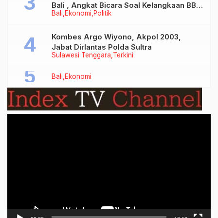
Bali , Angkat Bicara Soal Kelangkaan BBM
Bali
Ekonomi
Politik
Bersubsidi Jenis Solar
Kombes Argo Wiyono, Akpol 2003,
Jabat Dirlantas Polda Sultra
Sulawesi Tenggara
Terkini
Bali
Ekonomi
Video
Player