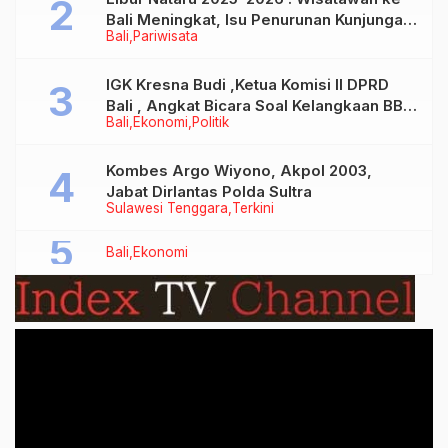
Bali Meningkat, Isu Penurunan Kunjungan
Bali
Pariwisata
Tidak Benar
IGK Kresna Budi ,Ketua Komisi II DPRD
Bali , Angkat Bicara Soal Kelangkaan BBM
Bali
Ekonomi
Politik
Bersubsidi Jenis Solar
Kombes Argo Wiyono, Akpol 2003,
Jabat Dirlantas Polda Sultra
Sulawesi Tenggara
Terkini
Bali
Ekonomi
Video
Player