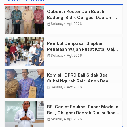
Gubenur Koster Dan Bupati
Badung Bidik Obligasi Daerah :
Gaspol Bangun Infrastruktur
calendar_month
Selasa, 4 Agt 2026
Pemkot Denpasar Siapkan
Penataan Wajah Pusat Kota, Gajah
Mada Jadi Salah Satu Kawasan
calendar_month
Selasa, 4 Agt 2026
Prioritas
Komisi I DPRD Bali Sidak Bea
Cukai Ngurah Rai : Aneh Bea
Cukai Tolak berikan List Data
calendar_month
Selasa, 4 Agt 2026
Barang Sitaan
BEI Genjot Edukasi Pasar Modal di
Bali, Obligasi Daerah Dinilai Bisa
Jadi Mesin Percepatan
calendar_month
Selasa, 4 Agt 2026
Pembangunan