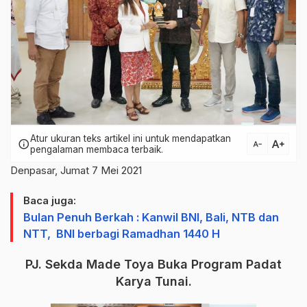
Atur ukuran teks artikel ini untuk mendapatkan
text_increase
info
text_decrease
pengalaman membaca terbaik.
Denpasar, Jumat 7 Mei 2021
Baca juga:
Bulan Penuh Berkah : Kanwil BNI, Bali, NTB dan
NTT, BNI berbagi Ramadhan 1440 H
PJ. Sekda Made Toya Buka Program Padat
Karya Tunai.