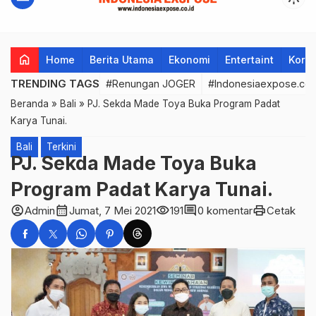
home
Home
Berita Utama
Ekonomi
Entertaint
Korup
TRENDING TAGS
#Renungan JOGER
#Indonesiaexpose.co.
Beranda
»
Bali
»
PJ. Sekda Made Toya Buka Program Padat
Karya Tunai.
Bali
Terkini
PJ. Sekda Made Toya Buka
Program Padat Karya Tunai.
account_circle
calendar_month
visibility
comment
print
Admin
Jumat, 7 Mei 2021
191
0 komentar
Cetak