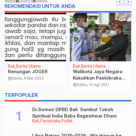
REKOMENDASI UNTUK ANDA
Bali
Berita Utama
Bali
Berita Utama
Renungan JOGER
Walikota Jaya Negara
Kukuhkan Paskibraka
calendar_month
Senin, 6 Mar 2023
Kota Denpasar Tahun
calendar_month
Sabtu, 14 Agt 2021
2021
TERPOPULER
Dr.Somvir DPRD Bali Sambut Tokoh
Spiritual India Baba Bageshwar Dham
Bali
Pariwisata
Politik
Libur Nataru 2025–2026 : Wisatawan ke