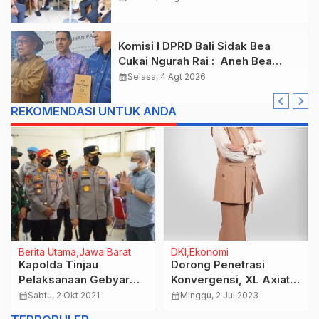
Prioritas
Komisi I DPRD Bali Sidak Bea
Cukai Ngurah Rai : Aneh Bea
Cukai Tolak berikan List Data
calendar_month
Selasa, 4 Agt 2026
Barang Sitaan
REKOMENDASI UNTUK ANDA
Berita Utama
Jawa Barat
DKI
Ekonomi
Kapolda Tinjau
Dorong Penetrasi
Pelaksanaan Gebyar
Konvergensi, XL Axiata
Vaksinasi Massal
– Link Net Kolaborasi
calendar_month
Sabtu, 2 Okt 2021
calendar_month
Minggu, 2 Jul 2023
Presisi di SPN Polda
Bangun Jaringan 1 Juta