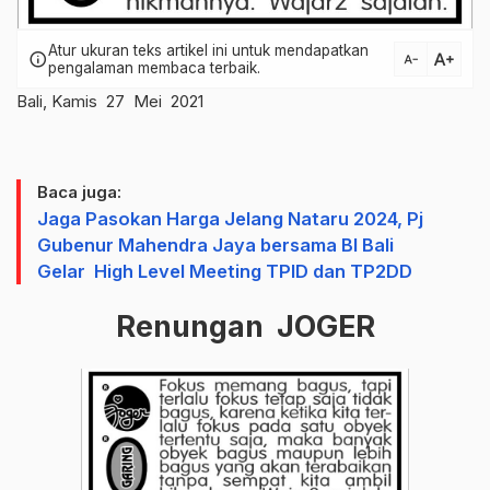
Atur ukuran teks artikel ini untuk mendapatkan
text_increase
info
text_decrease
pengalaman membaca terbaik.
Bali, Kamis 27 Mei 2021
Baca juga:
Jaga Pasokan Harga Jelang Nataru 2024, Pj
Gubenur Mahendra Jaya bersama BI Bali
Gelar High Level Meeting TPID dan TP2DD
Renungan JOGER