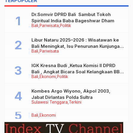
TERPOPULER
Jabar
Homes Passed
Dr.Somvir DPRD Bali Sambut Tokoh
Spiritual India Baba Bageshwar Dham
Bali
Pariwisata
Politik
Libur Nataru 2025–2026 : Wisatawan ke
Bali Meningkat, Isu Penurunan Kunjungan
Bali
Pariwisata
Tidak Benar
IGK Kresna Budi ,Ketua Komisi II DPRD
Bali , Angkat Bicara Soal Kelangkaan BBM
Bali
Ekonomi
Politik
Bersubsidi Jenis Solar
Kombes Argo Wiyono, Akpol 2003,
Jabat Dirlantas Polda Sultra
Sulawesi Tenggara
Terkini
Bali
Ekonomi