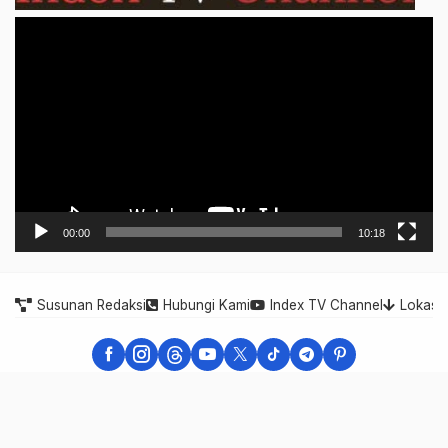
Video
Player
00:00
10:18
Susunan Redaksi
Hubungi Kami
Index TV Channel
Lokasi
Indonesia Expose - Berita Cepat, Akurat, dan Terpercaya
Indonesia Expose