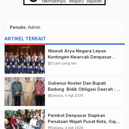
Penulis
: Admin
ARTIKEL TERKAIT
Wawali Arya Negara Lepas
Kontingen Kwarcab Denpasar
Menuju Jambore Nasional XII
calendar_month
3 jam yang lalu
Tahun 2026.
Gubenur Koster Dan Bupati
Badung Bidik Obligasi Daerah :
Gaspol Bangun Infrastruktur
calendar_month
Selasa, 4 Agt 2026
Pemkot Denpasar Siapkan
Penataan Wajah Pusat Kota, Gajah
Mada Jadi Salah Satu Kawasan
calendar_month
Selasa, 4 Agt 2026