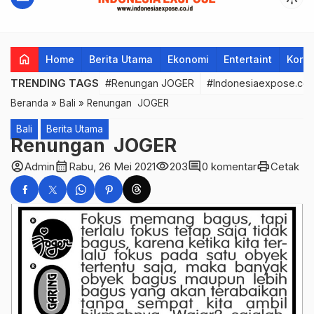
home
Home
Berita Utama
Ekonomi
Entertaint
Korup
TRENDING TAGS
#Renungan JOGER
#Indonesiaexpose.co.
Beranda
»
Bali
»
Renungan JOGER
Bali
Berita Utama
Renungan JOGER
account_circle
calendar_month
visibility
comment
print
Admin
Rabu, 26 Mei 2021
203
0 komentar
Cetak