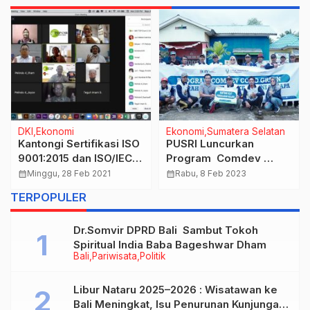
DKI
Ekonomi
Ekonomi
Sumatera Selatan
Kantongi Sertifikasi ISO
PUSRI Luncurkan
9001:2015 dan ISO/IEC
Program Comdev
20000-1:2018, XL
Coco Green
calendar_month
Minggu, 28 Feb 2021
calendar_month
Rabu, 8 Feb 2023
Business Solutions
TERPOPULER
Hadirkan Layanan
Berkualitas Terbaik
Dr.Somvir DPRD Bali Sambut Tokoh
Spiritual India Baba Bageshwar Dham
Bali
Pariwisata
Politik
Libur Nataru 2025–2026 : Wisatawan ke
Bali Meningkat, Isu Penurunan Kunjungan