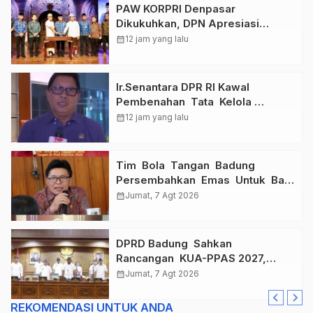
PAW KORPRI Denpasar
Dikukuhkan, DPN Apresiasi
“Sembagi Arutala” untuk Lindungi
calendar_month
12 jam yang lalu
Pekerja Rentan
Ir.Senantara DPR RI Kawal
Pembenahan Tata Kelola
Taspen Dan Asabri
calendar_month
12 jam yang lalu
Tim Bola Tangan Badung
Persembahkan Emas Untuk Bali
, Taklukkan Jawa Tengah Di
calendar_month
Jumat, 7 Agt 2026
Final Kejurnas 2026
DPRD Badung Sahkan
Rancangan KUA-PPAS 2027,
Anggaran Tembus Lebih Dari
calendar_month
Jumat, 7 Agt 2026
Rp. 11 Triliun
REKOMENDASI UNTUK ANDA