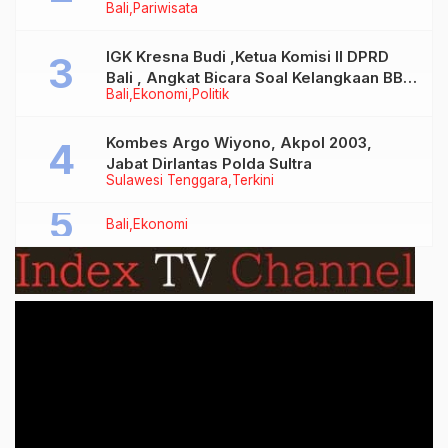
Bali
Pariwisata
Tidak Benar
IGK Kresna Budi ,Ketua Komisi II DPRD
Bali , Angkat Bicara Soal Kelangkaan BBM
Bali
Ekonomi
Politik
Bersubsidi Jenis Solar
Kombes Argo Wiyono, Akpol 2003,
Jabat Dirlantas Polda Sultra
Sulawesi Tenggara
Terkini
Bali
Ekonomi
Video
Player