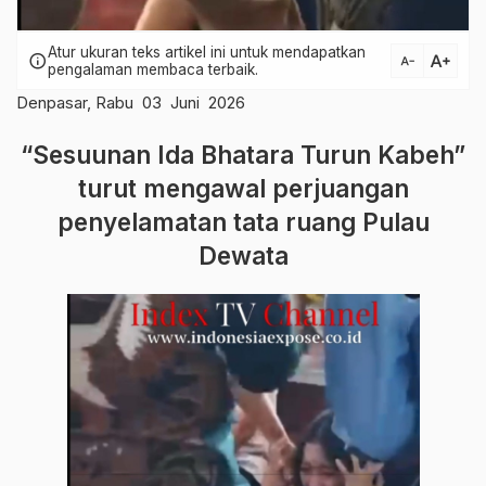
Atur ukuran teks artikel ini untuk mendapatkan
text_increase
info
text_decrease
pengalaman membaca terbaik.
Denpasar, Rabu 03 Juni 2026
“Sesuunan Ida Bhatara Turun Kabeh”
turut mengawal perjuangan
penyelamatan tata ruang Pulau
Dewata