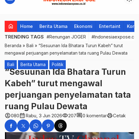
home
Home
Berita Utama
Ekonomi
Entertaint
Korup
TRENDING TAGS
#Renungan JOGER
#Indonesiaexpose.co.
Beranda
»
Bali
»
“Sesuunan Ida Bhatara Turun Kabeh” turut
mengawal perjuangan penyelamatan tata ruang Pulau Dewata
Bali
Berita Utama
Politik
“Sesuunan Ida Bhatara Turun
Kabeh” turut mengawal
perjuangan penyelamatan tata
ruang Pulau Dewata
account_circle
calendar_month
visibility
comment
print
080
Rabu, 3 Jun 2026
207
0 komentar
Cetak