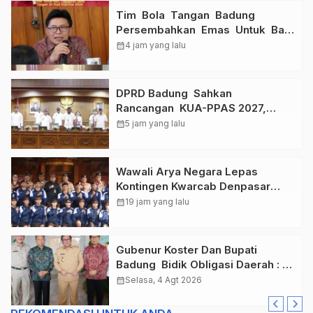
Tim Bola Tangan Badung
Persembahkan Emas Untuk Bali
, Taklukkan Jawa Tengah Di
calendar_month
4 jam yang lalu
Final Kejurnas 2026
DPRD Badung Sahkan
Rancangan KUA-PPAS 2027,
Anggaran Tembus Lebih Dari
calendar_month
5 jam yang lalu
Rp. 11 Triliun
Wawali Arya Negara Lepas
Kontingen Kwarcab Denpasar
Menuju Jambore Nasional XII
calendar_month
19 jam yang lalu
Tahun 2026.
Gubenur Koster Dan Bupati
Badung Bidik Obligasi Daerah :
Gaspol Bangun Infrastruktur
calendar_month
Selasa, 4 Agt 2026