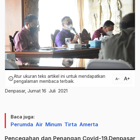
Atur ukuran teks artikel ini untuk mendapatkan
text_increase
info
text_decrease
pengalaman membaca terbaik.
Denpasar, Jumat 16 Juli 2021
Baca juga:
Perumda Air Minum Tirta Amerta
Pencegahan dan Penangan Covid-19.Denpasar