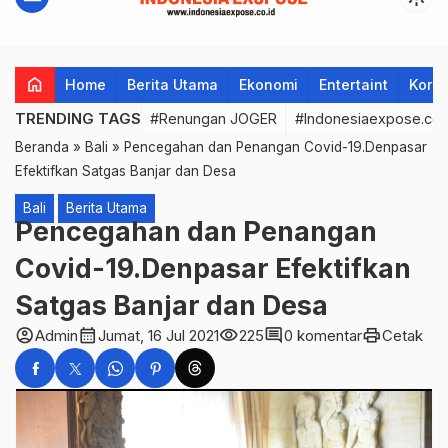
home
Home
Berita Utama
Ekonomi
Entertaint
Korup
TRENDING TAGS
#Renungan JOGER
#Indonesiaexpose.co.
Beranda
»
Bali
»
Pencegahan dan Penangan Covid-19.Denpasar
Efektifkan Satgas Banjar dan Desa
Bali
Berita Utama
Pencegahan dan Penangan
Covid-19.Denpasar Efektifkan
Satgas Banjar dan Desa
account_circle
calendar_month
visibility
comment
print
Admin
Jumat, 16 Jul 2021
225
0 komentar
Cetak