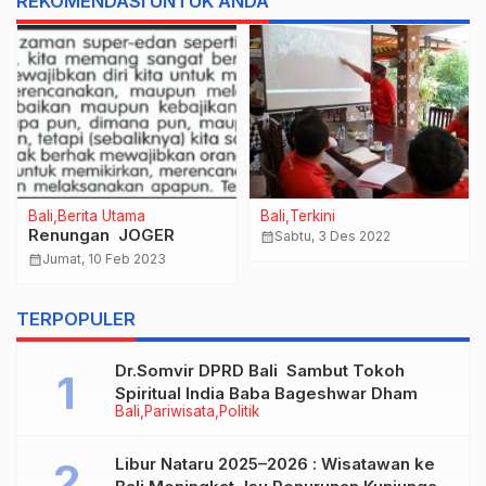
REKOMENDASI UNTUK ANDA
Bali
Berita Utama
Bali
Terkini
Renungan JOGER
calendar_month
Sabtu, 3 Des 2022
calendar_month
Jumat, 10 Feb 2023
TERPOPULER
Dr.Somvir DPRD Bali Sambut Tokoh
Spiritual India Baba Bageshwar Dham
Bali
Pariwisata
Politik
Libur Nataru 2025–2026 : Wisatawan ke