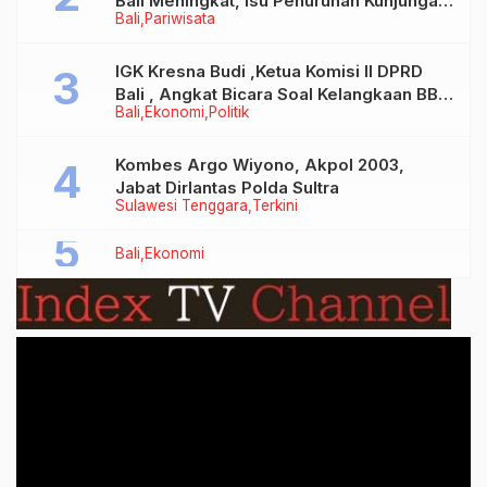
Bali Meningkat, Isu Penurunan Kunjungan
Bali
Pariwisata
Tidak Benar
IGK Kresna Budi ,Ketua Komisi II DPRD
Bali , Angkat Bicara Soal Kelangkaan BBM
Bali
Ekonomi
Politik
Bersubsidi Jenis Solar
Kombes Argo Wiyono, Akpol 2003,
Jabat Dirlantas Polda Sultra
Sulawesi Tenggara
Terkini
Bali
Ekonomi
Video
Player