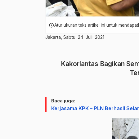
info
Atur ukuran teks artikel ini untuk mendap
Jakarta, Sabtu 24 Juli 2021
Kakorlantas Bagikan Se
Te
Baca juga:
Kerjasama KPK – PLN Berhasil Sela