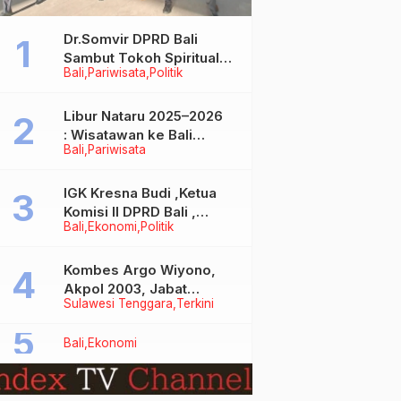
Dr.Somvir DPRD Bali
Sambut Tokoh Spiritual
Bali
Pariwisata
Politik
India Baba Bageshwar
Dham
Libur Nataru 2025–2026
: Wisatawan ke Bali
Bali
Pariwisata
Meningkat, Isu Penurunan
Kunjungan Tidak Benar
IGK Kresna Budi ,Ketua
Komisi II DPRD Bali ,
Bali
Ekonomi
Politik
Angkat Bicara Soal
Kelangkaan BBM
Bersubsidi Jenis Solar
Kombes Argo Wiyono,
Akpol 2003, Jabat
Sulawesi Tenggara
Terkini
Dirlantas Polda Sultra
Bali
Ekonomi