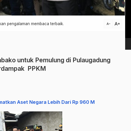
Vi
Pl
text_increase
atkan pengalaman membaca terbaik.
text_decrease
mbako untuk Pemulung di Pulaugadung
rdampak PPKM
matkan Aset Negara Lebih Dari Rp 960 M