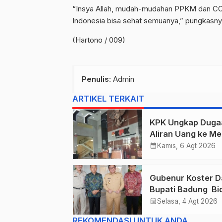
“Insya Allah, mudah-mudahan PPKM dan COV
Indonesia bisa sehat semuanya,” pungkasny
(Hartono / 009)
Penulis
: Admin
ARTIKEL TERKAIT
KPK Ungkap Duga
Aliran Uang ke Me
Kehutanan, Didug
calendar_month
Kamis, 6 Agt 2026
Terkait Pelepasan
Kawasan Hutan di
Gubenur Koster D
Kuansing
Bupati Badung Bid
Obligasi Daerah :
calendar_month
Selasa, 4 Agt 2026
Gaspol Bangun
REKOMENDASI UNTUK ANDA