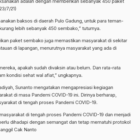
laksanakan adalah dengan memberikan sebanyak 450 paket
23/7/21)
sanakan baksos di daerah Pulo Gadung, untuk para teman-
urang lebih sebanyak 450 sembako,” tuturnya.
erikan paket sembako juga memastikan masyarakat di sekitar
ntauan di lapangan, menurutnya masyarakat yang ada di
ereka, apakah sudah divaksin atau belum. Dan rata-rata
m kondisi sehat wal afiat,” ungkapnya.
yah, Sunanto mengatakan mengapresiasi kegiagan
akat di masa Pandemi COVID-19 ini. Dirinya berharap,
syarakat di tengah proses Pandemi COVID-19.
 masyarakat di tengah proses Pandemi COVID-19 dan menjadi
perlu dihadapi dengan semangat dan tetap mematuhi protokol
panggil Cak Nanto