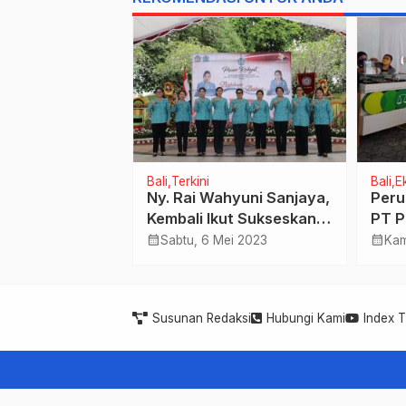
Infrastruktur
Bali
Terkini
Bali
E
Jasa Keuangan
Ny. Rai Wahyuni Sanjaya,
Peru
adapi
Kembali Ikut Sukseskan
PT P
 Dolar AS &
Program PKK Provinsi
Kanw
calendar_month
calendar_month
Apr 2024
Sabtu, 6 Mei 2023
Kam
eopolitik
Yang Terintegrasi
Solu
etahanan
Peng
 Nasional
dan 
Susunan Redaksi
Hubungi Kami
Index 
dari