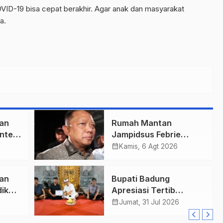
ID-19 bisa cepat berakhir. Agar anak dan masyarakat
a.
an
Rumah Mantan
nteri
Jampidsus Febrie
a
Adriansyah Digeledah
calendar_month
Kamis, 6 Agt 2026
Tim Penyidik Kejaksaan
Agung, Dokumen
an
Bupati Badung
Dugaan TPPU Disita
ik
Apresiasi Tertib
Adminduk dengan Rp10
calendar_month
Jumat, 31 Jul 2026
Juta