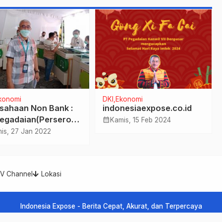
konomi
DKI
Ekonomi
sahaan Non Bank :
indonesiaexpose.co.id
egadaian(Persero)
calendar_month
Kamis, 15 Feb 2024
il VII Denpasar,
is, 27 Jan 2022
si Terpercaya bagi
usaha Ultra Mikro
UMKM agar terindar
TV Channel
Lokasi
 jeratan Rentenir
Indonesia Expose - Berita Cepat, Akurat, dan Terpercaya
Indonesia Expose