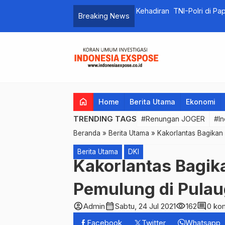
Kehadiran TNI-Polri di P
Breaking News
home
Home
Berita Utama
Ekonomi
TRENDING TAGS
#Renungan JOGER
#In
Beranda
»
Berita Utama
»
Kakorlantas Bagika
Berita Utama
DKI
Kakorlantas Bagi
Pemulung di Pul
account_circle
calendar_month
visibility
comment
Admin
Sabtu, 24 Jul 2021
162
0 ko
Facebook
Twitter
Whatsapp