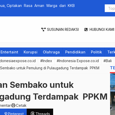
apua, Ciptakan Rasa Aman Warga dari KKB
Dorong Digi
untuk Faku
SUSUNAN REDAKSI
HUBUNGI KAMI
Entertaint
Korupsi
Olahraga
Pendidikan
Politik
Terk
donesiaexpose.co.id
#Index
#Indonesia Expose.co.id
#Bali
T
n Sembako untuk Pemulung di Pulaugadung Terdampak PPKM
kan Sembako untuk
augadung Terdampak PPKM
print
mentar
Cetak
Pinterest
Threads