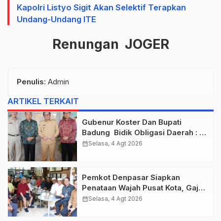
Kapolri Listyo Sigit Akan Selektif Terapkan
Undang-Undang ITE
Renungan JOGER
Penulis
: Admin
ARTIKEL TERKAIT
Gubenur Koster Dan Bupati
Badung Bidik Obligasi Daerah :
Gaspol Bangun Infrastruktur
calendar_month
Selasa, 4 Agt 2026
Pemkot Denpasar Siapkan
Penataan Wajah Pusat Kota, Gajah
Mada Jadi Salah Satu Kawasan
calendar_month
Selasa, 4 Agt 2026
Prioritas