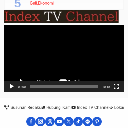
Bali
Ekonomi
Video
Player
00:00
10:18
Susunan Redaksi
Hubungi Kami
Index TV Channel
Lokasi