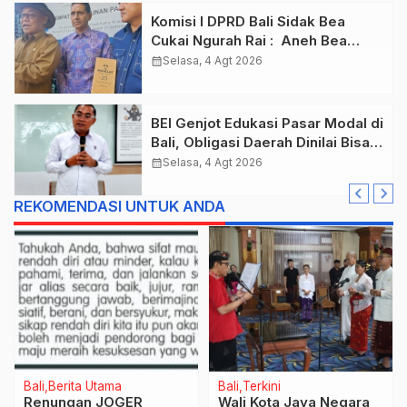
Komisi I DPRD Bali Sidak Bea
Cukai Ngurah Rai : Aneh Bea
Cukai Tolak berikan List Data
calendar_month
Selasa, 4 Agt 2026
Barang Sitaan
BEI Genjot Edukasi Pasar Modal di
Bali, Obligasi Daerah Dinilai Bisa
Jadi Mesin Percepatan
calendar_month
Selasa, 4 Agt 2026
Pembangunan
REKOMENDASI UNTUK ANDA
Bali
Berita Utama
Bali
Terkini
Renungan JOGER
Wali Kota Jaya Negara