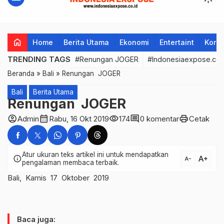
home
Home
Berita Utama
Ekonomi
Entertaint
Korup
TRENDING TAGS
#Renungan JOGER
#Indonesiaexpose.co.
Beranda
»
Bali
»
Renungan JOGER
Bali
Berita Utama
Renungan JOGER
account_circle
calendar_month
visibility
comment
print
Admin
Rabu, 16 Okt 2019
174
0 komentar
Cetak
Atur ukuran teks artikel ini untuk mendapatkan
text_increase
info
text_decrease
pengalaman membaca terbaik.
Bali, Kamis 17 Oktober 2019
Baca juga: