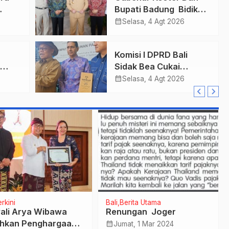
Bupati Badung Bidik
r
Obligasi Daerah :
calendar_month
Selasa, 4 Agt 2026
Gaspol Bangun
n
Infrastruktur
Komisi I DPRD Bali
Sidak Bea Cukai
,
Ngurah Rai : Aneh Bea
calendar_month
Selasa, 4 Agt 2026
Salah
Cukai Tolak berikan
List Data Barang
Sitaan
rkini
Bali
Berita Utama
li Arya Wibawa
Renungan Joger
hkan Penghargaan
calendar_month
Jumat, 1 Mar 2024