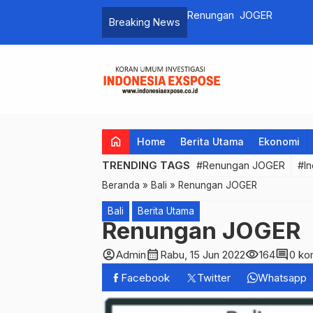
Renungan JOGER
Breaking News
home
Home
Berita Utama
Ekonomi
TRENDING TAGS
#Renungan JOGER
#In
Beranda
»
Bali
»
Renungan JOGER
Bali
Berita Utama
Renungan JOGER
account_circle
calendar_month
visibility
comment
Admin
Rabu, 15 Jun 2022
164
0 ko
Facebook
Twitter
Whatsapp