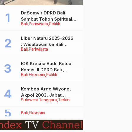
Dr.Somvir DPRD Bali
Sambut Tokoh Spiritual
Bali
Pariwisata
Politik
India Baba Bageshwar
Dham
Libur Nataru 2025–2026
: Wisatawan ke Bali
Bali
Pariwisata
Meningkat, Isu Penurunan
Kunjungan Tidak Benar
IGK Kresna Budi ,Ketua
Komisi II DPRD Bali ,
Bali
Ekonomi
Politik
Angkat Bicara Soal
Kelangkaan BBM
Bersubsidi Jenis Solar
Kombes Argo Wiyono,
Akpol 2003, Jabat
Sulawesi Tenggara
Terkini
Dirlantas Polda Sultra
Bali
Ekonomi