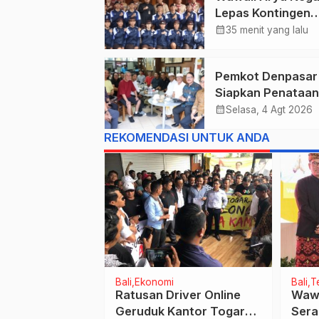
Lepas Kontingen
Kwarcab Denpasa
calendar_month
35 menit yang lalu
Menuju Jambore
Nasional XII Tahu
Pemkot Denpasar
2026.
Siapkan Penataan
Wajah Pusat Kota
calendar_month
Selasa, 4 Agt 2026
Gajah Mada Jadi 
REKOMENDASI UNTUK ANDA
Satu Kawasan
Prioritas
Jawa Barat
Bali
Ekonomi
Bali
Te
Pilkada Damai
Ratusan Driver Online
Wawa
0, Polres
Geruduk Kantor Togar
Sera