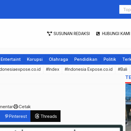
Gubernur B
Serentak T
SUSUNAN REDAKSI
HUBUNGI KAMI
Entertaint
Korupsi
Olahraga
Pendidikan
Politik
Terk
donesiaexpose.co.id
#Index
#Indonesia Expose.co.id
#Bali
T
print
mentar
Cetak
Pinterest
Threads