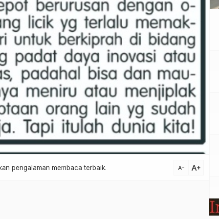
text_increase
atkan pengalaman membaca terbaik.
text_decrease