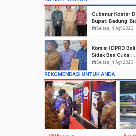
Gubenur Koster D
Bupati Badung Bid
Obligasi Daerah :
calendar_month
Selasa, 4 Agt 2026
Gaspol Bangun
Infrastruktur
Komisi I DPRD Bali
Sidak Bea Cukai
Ngurah Rai : Ane
calendar_month
Selasa, 4 Agt 2026
Cukai Tolak berik
REKOMENDASI UNTUK ANDA
List Data Barang
Sitaan
tama
DKI
Ekonomi
Bali
B