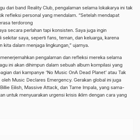
 lagu dari band Reality Club, pengalaman selama lokakarya ini tak
tik refleksi personal yang mendalam. “Setelah mendapat
erasa terdorong
ya secara perlahan tapi konsisten. Saya juga ingin
sekitar saya, seperti fans, teman, dan keluarga, karena
n kita dalam menjaga lingkungan,” ujarnya.
kan menerjemahkan pengalaman dan refleksi mereka selama
lagu ini akan dihimpun dalam sebuah album kompilasi yang
i bagian dari kampanye ‘No Music OnA Dead Planet’ atau Tak
si oleh Music Declares Emergency. Gerakan global ini juga
Billie Eilish, Massive Attack, dan Tame Impala, yang sama-
n untuk menyuarakan urgensi krisis iklim dengan cara yang