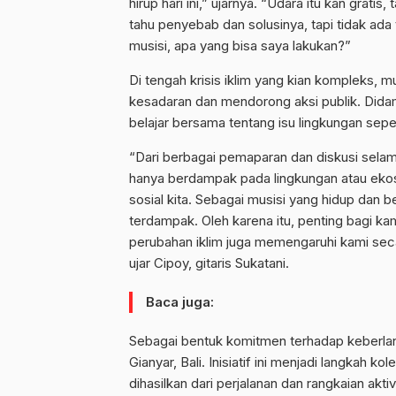
hirup hari ini,” ujarnya. “Udara itu kan grat
tahu penyebab dan solusinya, tapi tidak ada 
musisi, apa yang bisa saya lakukan?”
Di tengah krisis iklim yang kian kompleks
kesadaran dan mendorong aksi publik. Didamp
belajar bersama tentang isu lingkungan seper
“Dari berbagai pemaparan dan diskusi selama
hanya berdampak pada lingkungan atau ekosi
sosial kita. Sebagai musisi yang hidup dan b
terdampak. Oleh karena itu, penting bagi kam
perubahan iklim juga memengaruhi kami seca
ujar Cipoy, gitaris Sukatani.
Baca juga:
Sebagai bentuk komitmen terhadap keberlanj
Gianyar, Bali. Inisiatif ini menjadi langkah 
dihasilkan dari perjalanan dan rangkaian akt