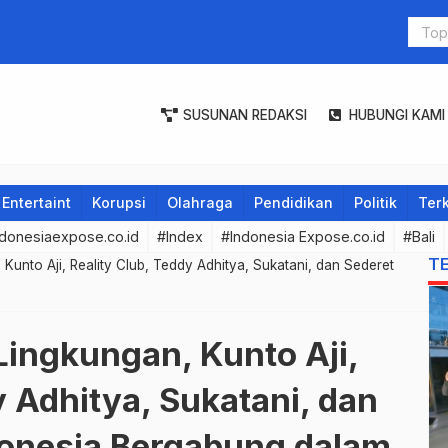
PLN Gelar 
SUSUNAN REDAKSI
HUBUNGI KAMI
Entertaint
Korupsi
Olahraga
Pendidikan
Politik
Terk
donesiaexpose.co.id
#Index
#Indonesia Expose.co.id
#Bali
T
Kunto Aji, Reality Club, Teddy Adhitya, Sukatani, dan Sederet
Lingkungan, Kunto Aji,
y Adhitya, Sukatani, dan
donesia Bergabung dalam