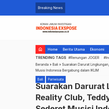
as Perbaikan Bacalon
Breaking News
home
Home
Berita Utama
Ekonomi
TRENDING TAGS
#Renungan JOGER
#In
Beranda
»
Bali
»
Suarakan Darurat Lingkungan, 
Musisi Indonesia Bergabung dalam IKLIM
Bali
Pariwisata
Suarakan Darurat 
Reality Club, Tedd
Sederet Musisi In