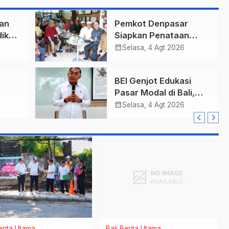
an
Pemkot Denpasar
ik
Siapkan Penataan
Wajah Pusat Kota,
calendar_month
Selasa, 4 Agt 2026
Gajah Mada Jadi Salah
Satu Kawasan
BEI Genjot Edukasi
Prioritas
Pasar Modal di Bali,
h Bea
Obligasi Daerah Dinilai
calendar_month
Selasa, 4 Agt 2026
an
Bisa Jadi Mesin
Percepatan
Pembangunan
erita Utama
Bali
Berita Utama