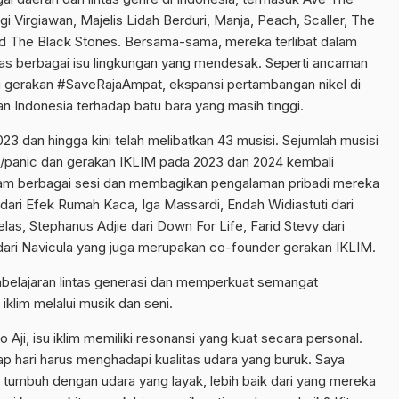
gi Virgiawan, Majelis Lidah Berduri, Manja, Peach, Scaller, The
d The Black Stones. Bersama-sama, mereka terlibat dalam
has berbagai isu lingkungan yang mendesak. Seperti ancaman
gerakan #SaveRajaAmpat, ekspansi pertambangan nikel di
n Indonesia terhadap batu bara yang masih tinggi.
023 dan hingga kini telah melibatkan 43 musisi. Sejumlah musisi
c/panic dan gerakan IKLIM pada 2023 dan 2024 kembali
 dalam berbagai sesi dan membagikan pengalaman pribadi mereka
 dari Efek Rumah Kaca, Iga Massardi, Endah Widiastuti dari
as, Stephanus Adjie dari Down For Life, Farid Stevy dari
ari Navicula yang juga merupakan co-founder gerakan IKLIM.
elajaran lintas generasi dan memperkuat semangat
iklim melalui musik dan seni.
 Aji, isu iklim memiliki resonansi yang kuat secara personal.
iap hari harus menghadapi kualitas udara yang buruk. Saya
a tumbuh dengan udara yang layak, lebih baik dari yang mereka