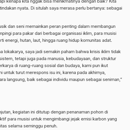
is, tapi kenapa kita nggak bisa menikmatinya dengan baik? Kita
tindakan nyata. Di situlah saya merasa perlu bertanya: sebagai
, musik dan seni memainkan peran penting dalam membangun
ingi para pakar dari berbagai organisasi iklim, para musisi
ti energi, hutan, laut, hingga ruang hidup komunitas adat.
 lokakarya, saya jadi semakin paham bahwa krisis iklim tidak
stem, tetapi juga pada manusia, kebudayaan, dan struktur
erkarya di ruang-ruang sosial dan budaya, kami pun ikut
i untuk turut merespons isu ini, karena pada akhirnya,
ra langsung, baik sebagai individu maupun sebagai seniman,”
utan, kegiatan ini ditutup dengan penanaman pohon di
kolektif para musisi untuk mengimbangi jejak emisi karbon yang
ivitas selama seminggu penuh.