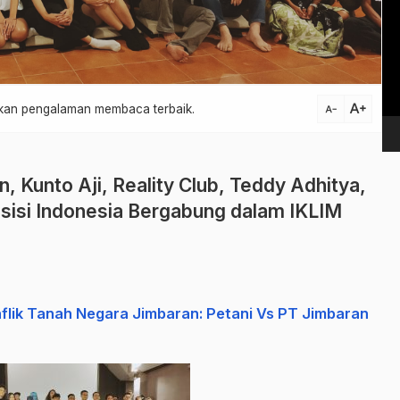
Vi
Pl
text_increase
atkan pengalaman membaca terbaik.
text_decrease
, Kunto Aji, Reality Club, Teddy Adhitya,
sisi Indonesia Bergabung dalam IKLIM
flik Tanah Negara Jimbaran: Petani Vs PT Jimbaran