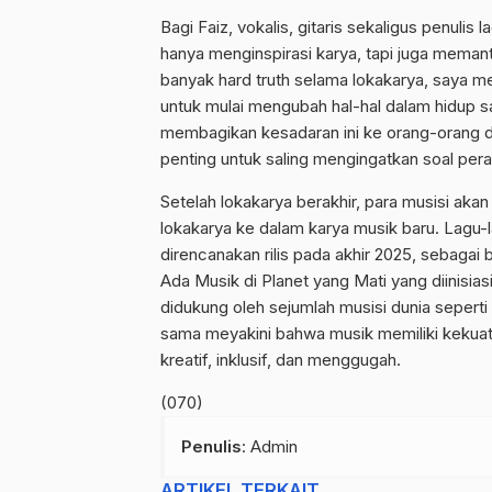
Bagi Faiz, vokalis, gitaris sekaligus penulis
hanya menginspirasi karya, tapi juga meman
banyak hard truth selama lokakarya, saya m
untuk mulai mengubah hal-hal dalam hidup sa
membagikan kesadaran ini ke orang-orang di 
penting untuk saling mengingatkan soal pera
Setelah lokakarya berakhir, para musisi a
lokakarya ke dalam karya musik baru. Lagu-
direncanakan rilis pada akhir 2025, sebaga
Ada Musik di Planet yang Mati yang diinisia
didukung oleh sejumlah musisi dunia seperti 
sama meyakini bahwa musik memiliki kekuata
kreatif, inklusif, dan menggugah.
(070)
Penulis
: Admin
ARTIKEL TERKAIT