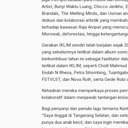
Artist, Bunyi Waktu Luang, Chicco Jerikho, E
Brandals, The Melting Minds, dan Usman an
diskusi dan kolaborasi artistik yang memba
terhadap kawasan Raja Ampat yang memicu 
Morowali, deforestasi, hingga ketergantunga
Gerakan IKLIM sendiri telah berjalan sejak 2
yang sebelumnya terlibat dalam album soni
berkontribusi tahun ini sebagai fasilitator
terlibat dalam IKLIM, seperti Cholil Mahmud
Endah N Rhesa, Petra Sihombing, Tuantigabel
FSTVLST, dan Nova Ruth, serta Gede Robi d
Kehadiran mereka memperkaya proses pemb
kolaboratif dalam menjawab tantangan krisis 
Bagi penyanyi dan penulis lagu ternama Kunto
“Saya tinggal di Tangerang Selatan, dan set
punya dua anak kecil, dan saya ingin merek