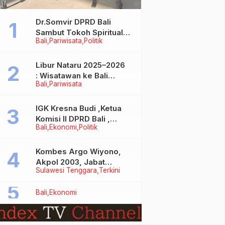
Dr.Somvir DPRD Bali
Sambut Tokoh Spiritual
Bali
Pariwisata
Politik
India Baba Bageshwar
Dham
Libur Nataru 2025–2026
: Wisatawan ke Bali
Bali
Pariwisata
Meningkat, Isu Penurunan
Kunjungan Tidak Benar
IGK Kresna Budi ,Ketua
Komisi II DPRD Bali ,
Bali
Ekonomi
Politik
Angkat Bicara Soal
Kelangkaan BBM
Bersubsidi Jenis Solar
Kombes Argo Wiyono,
Akpol 2003, Jabat
Sulawesi Tenggara
Terkini
Dirlantas Polda Sultra
Bali
Ekonomi