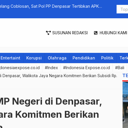
ang Coblosan, Sat Pol PP Denpasar Tertibkan APK
SUSUNAN REDAKSI
HUBUNGI KAMI
Entertaint
Korupsi
Olahraga
Pendidikan
Politik
Terk
donesiaexpose.co.id
#Index
#Indonesia Expose.co.id
#Bali
T
 Denpasar, Walikota Jaya Negara Komitmen Berikan Subsidi Rp.
P Negeri di Denpasar,
ara Komitmen Berikan
a.