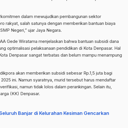
berkomitmen dalam mewujudkan pembangunan sektor
pro rakyat, salah satunya dengan memberikan bantuan biaya
j SMP Negeri,” ujar Jaya Negara.
, AA Gede Wiratama menjelaskan bahwa bantuan subsidi dana
ng optimalisasi pelaksanaan pendidikan di Kota Denpasar. Hal
i Kota Denpasar sangat terbatas dan belum mampu menampung
dikpora akan memberikan subsidi sebesar Rp.1,5 juta bagi
2025 ini. Namun syaratnya, murid tersebut harus mendaftar
ifikasi, namun tidak lolos dalam perankingan. Selain itu,
luarga (KK) Denpasar.
eluruh Banjar di Kelurahan Kesiman Gencarkan