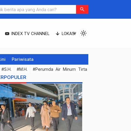
search
light_mode
expand_more
INDEX TV CHANNEL
LOKASI
ini
Pariwisata
#S.H.
#M.H.
#Perumda Air Minum Tirta Hita Buleleng
#Kor
ERPOPULER