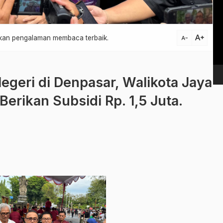
Vi
Pl
text_increase
atkan pengalaman membaca terbaik.
text_decrease
geri di Denpasar, Walikota Jaya
erikan Subsidi Rp. 1,5 Juta.