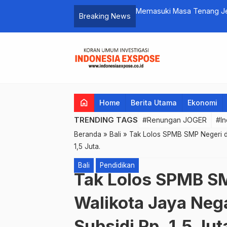
bil Kuno Indonesia perebutkan piala
Memasuki Masa Tenang Jel
Breaking News
Tercecer
home
Home
Berita Utama
Ekonomi
TRENDING TAGS
#Renungan JOGER
#In
Beranda
»
Bali
»
Tak Lolos SPMB SMP Negeri di
1,5 Juta.
Bali
Pendidikan
Tak Lolos SPMB SM
Walikota Jaya Neg
Subsidi Rp. 1,5 Jut