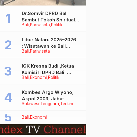
Dr.Somvir DPRD Bali
Sambut Tokoh Spiritual
Bali
Pariwisata
Politik
India Baba Bageshwar
Dham
Libur Nataru 2025–2026
: Wisatawan ke Bali
Bali
Pariwisata
Meningkat, Isu Penurunan
Kunjungan Tidak Benar
IGK Kresna Budi ,Ketua
Komisi II DPRD Bali ,
Bali
Ekonomi
Politik
Angkat Bicara Soal
Kelangkaan BBM
Bersubsidi Jenis Solar
Kombes Argo Wiyono,
Akpol 2003, Jabat
Sulawesi Tenggara
Terkini
Dirlantas Polda Sultra
Bali
Ekonomi