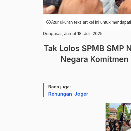
info
Atur ukuran teks artikel ini untuk mendap
Denpasar, Jumat 18 Juli 2025
Tak Lolos SPMB SMP Ne
Negara Komitmen B
Baca juga:
Renungan Joger