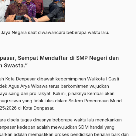
h Jaya Negara saat diwawancara beberapa waktu lalu.
npasar, Sempat Mendaftar di SMP Negeri dan
h Swasta.”
h Kota Denpasar dibawah kepemimpinan Walikota I Gusti
Kadek Agus Arya Wibawa terus berkomitmen wujudkan
ya saing dan pro rakyat. Kali ini, pihaknya kembali akan
agi siswa yang tidak lulus dalam Sistem Penerimaan Murid
5/2026 di Kota Denpasar.
ara disela tugas dinasnya beberapa waktu lalu menekankan
Denpasar kedepan adalah mewujudkan SDM handal yang
carkan adalah memastikan proses pendidikan berjalan baik dan