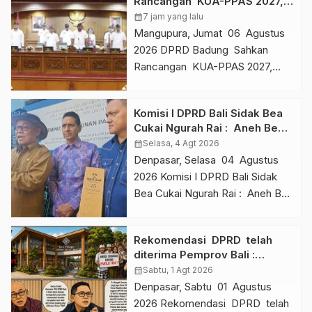
Rancangan KUA-PPAS 2027,
Anggaran Tembus Lebih
calendar_month
7 jam yang lalu
Dari Rp. 11 Triliun
Mangupura, Jumat 06 Agustus
2026 DPRD Badung Sahkan
Rancangan KUA-PPAS 2027,
Anggaran Tembus Lebih Dari
Rp. 11 Triliun Bali,
Komisi I DPRD Bali Sidak Bea
indonesiaexpose.co.id —
Cukai Ngurah Rai : Aneh Bea
Dewan Perwakilan Rakyat
Cukai Tolak berikan List Data
calendar_month
Selasa, 4 Agt 2026
Daerah (DPRD) Kabupaten
Barang Sitaan
Denpasar, Selasa 04 Agustus
Badung dan Pemerintah
2026 Komisi I DPRD Bali Sidak
Kabupaten Badung sepakati
Bea Cukai Ngurah Rai : Aneh Bea
Rancangan Kebijakan Umum
Cukai Tolak berikan List Data
APBD (KUA) dan Prioritas dan
Barang Sitaan Wakil Ketua
Plafon Anggaran Sementara
Rekomendasi DPRD telah
Komisi I DPRD Bali I Dewa
Kabupaten Badung tahun
diterima Pemprov Bali :
Nyoman Rai, didampingi anggota
anggaran 2027 di Ruang Sidang
Proyek Rp.1,5 Triliun Resmi
calendar_month
Sabtu, 1 Agt 2026
Komisi I Dr. Somvir dan
[…]
Dibuka, Oligarki sangat kuat
Denpasar, Sabtu 01 Agustus
Zulfikar,menunjukan barang
Seperti Negara Dalam
2026 Rekomendasi DPRD telah
sitaan Bea Cukai senilai Rp.160 jt.