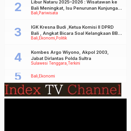
Libur Nataru 2025–2026 : Wisatawan ke
Bali Meningkat, Isu Penurunan Kunjungan
Bali
Pariwisata
Tidak Benar
IGK Kresna Budi ,Ketua Komisi II DPRD
Bali , Angkat Bicara Soal Kelangkaan BBM
Bali
Ekonomi
Politik
Bersubsidi Jenis Solar
Kombes Argo Wiyono, Akpol 2003,
Jabat Dirlantas Polda Sultra
Sulawesi Tenggara
Terkini
Bali
Ekonomi
Video
Player