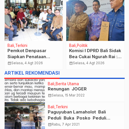
Bali
Terkini
Bali
Politik
Pemkot Denpasar
Komisi I DPRD Bali Sidak
Siapkan Penataan
Bea Cukai Ngurah Rai :
Wajah Pusat Kota, Gajah
Aneh Bea Cukai Tolak
calendar_month
Selasa, 4 Agt 2026
calendar_month
Selasa, 4 Agt 2026
Mada Jadi Salah Satu
berikan List Data
ARTIKEL REKOMENDASI
Kawasan Prioritas
Barang Sitaan
Bali
Berita Utama
Renungan JOGER
calendar_month
Selasa, 15 Mar 2022
Bali
Terkini
Paguyuban Lamaholot Bali
Peduli Buka Posko Peduli
Adonara, NTT
calendar_month
Rabu, 7 Apr 2021