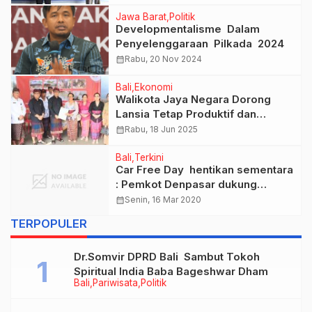
Jawa Barat
Politik
Developmentalisme Dalam
Penyelenggaraan Pilkada 2024
calendar_month
Rabu, 20 Nov 2024
Bali
Ekonomi
Walikota Jaya Negara Dorong
Lansia Tetap Produktif dan
Berdaya
calendar_month
Rabu, 18 Jun 2025
Bali
Terkini
Car Free Day hentikan sementara
: Pemkot Denpasar dukung
Pemerintah halau Covid-19
calendar_month
Senin, 16 Mar 2020
TERPOPULER
Dr.Somvir DPRD Bali Sambut Tokoh
Spiritual India Baba Bageshwar Dham
Bali
Pariwisata
Politik