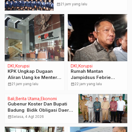
Menuju Jambore Nasional XII
calendar_month
21 jam yang lalu
Tahun 2026.
DKI
Korupsi
DKI
Korupsi
KPK Ungkap Dugaan
Rumah Mantan
Aliran Uang ke Menteri
Jampidsus Febrie
Kehutanan, Diduga
Adriansyah Digeledah
calendar_month
21 jam yang lalu
calendar_month
22 jam yang lalu
Terkait Pelepasan
Tim Penyidik Kejaksaan
Kawasan Hutan di
Agung, Dokumen
Bali
Berita Utama
Ekonomi
Kuansing
Dugaan TPPU Disita
Gubenur Koster Dan Bupati
Badung Bidik Obligasi Daerah
: Gaspol Bangun Infrastruktur
calendar_month
Selasa, 4 Agt 2026