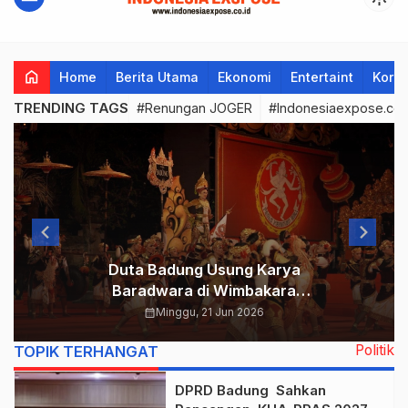
Indonesia
home
Home
Berita Utama
Ekonomi
Entertaint
Korup
Expose
TRENDING TAGS
#Renungan JOGER
#Indonesiaexpose.co.
|
Berita
Cepat,
Akurat,
Duta Badung Usung Karya
dan
Baradwara di Wimbakara
Terpercaya
Balaganjur Remaja PKB XLVIII
calendar_month
Minggu, 21 Jun 2026
2026
Politik
TOPIK TERHANGAT
DPRD Badung Sahkan