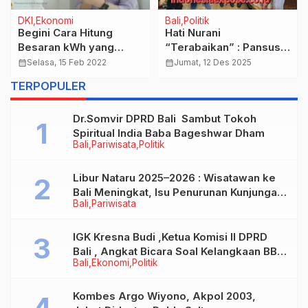
DKI
Ekonomi
Bali
Politik
Begini Cara Hitung
Hati Nurani
Besaran kWh yang
“Terabaikan” : Pansus
Diperoleh dari Setiap
TRAP DPRD Bali
calendar_month
Selasa, 15 Feb 2022
calendar_month
Jumat, 12 Des 2025
Pembelian Token Listrik
Bertindak Tegas pada
TERPOPULER
PLN
PT Jimbaran Hijau
Dr.Somvir DPRD Bali Sambut Tokoh
Spiritual India Baba Bageshwar Dham
Bali
Pariwisata
Politik
Libur Nataru 2025–2026 : Wisatawan ke
Bali Meningkat, Isu Penurunan Kunjungan
Bali
Pariwisata
Tidak Benar
IGK Kresna Budi ,Ketua Komisi II DPRD
Bali , Angkat Bicara Soal Kelangkaan BBM
Bali
Ekonomi
Politik
Bersubsidi Jenis Solar
Kombes Argo Wiyono, Akpol 2003,