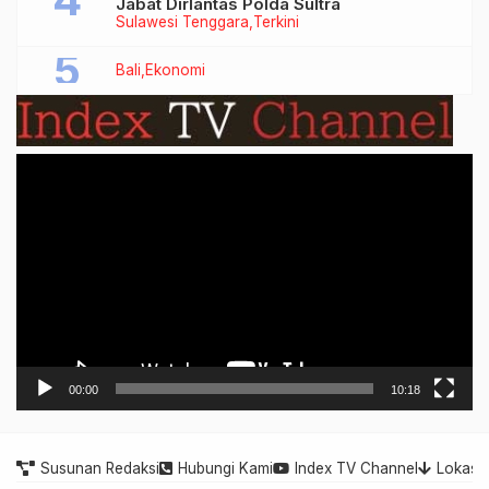
Jabat Dirlantas Polda Sultra
Sulawesi Tenggara
Terkini
Bali
Ekonomi
Video
Player
00:00
10:18
Susunan Redaksi
Hubungi Kami
Index TV Channel
Lokasi