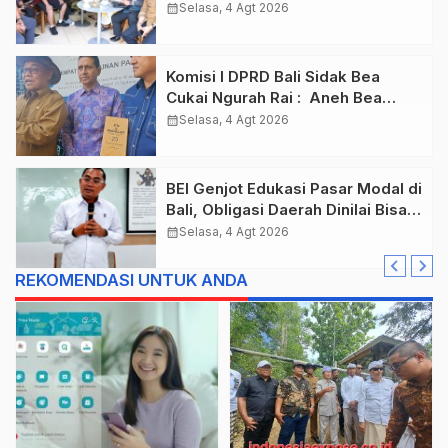
Mada Jadi Salah Satu Kawasan
calendar_month
Selasa, 4 Agt 2026
Prioritas
Komisi I DPRD Bali Sidak Bea
Cukai Ngurah Rai : Aneh Bea
Cukai Tolak berikan List Data
calendar_month
Selasa, 4 Agt 2026
Barang Sitaan
BEI Genjot Edukasi Pasar Modal di
Bali, Obligasi Daerah Dinilai Bisa
Jadi Mesin Percepatan
calendar_month
Selasa, 4 Agt 2026
Pembangunan
REKOMENDASI UNTUK ANDA