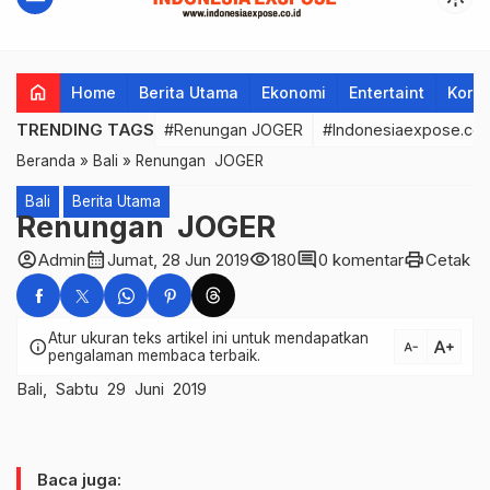
home
Home
Berita Utama
Ekonomi
Entertaint
Korup
TRENDING TAGS
#Renungan JOGER
#Indonesiaexpose.co.
Beranda
»
Bali
»
Renungan JOGER
Bali
Berita Utama
Renungan JOGER
account_circle
calendar_month
visibility
comment
print
Admin
Jumat, 28 Jun 2019
180
0 komentar
Cetak
Atur ukuran teks artikel ini untuk mendapatkan
text_increase
info
text_decrease
pengalaman membaca terbaik.
Bali, Sabtu 29 Juni 2019
Baca juga: