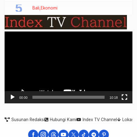
Bali
Ekonomi
Video
Player
00:00
10:18
Susunan Redaksi
Hubungi Kami
Index TV Channel
Lokasi