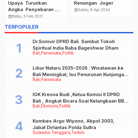
Upaya Turunkan
Renungan Joger
Angka Penyebaran
calendar_month
Sabtu, 6 Apr 2024
Covid-19, Polda Metro
calendar_month
Rabu, 3 Feb 2021
Jaya Lounching
TERPOPULER
Gerakan Jakarta
Bermasker Bersama
Dr.Somvir DPRD Bali Sambut Tokoh
Forkopimda
Spiritual India Baba Bageshwar Dham
Bali
Pariwisata
Politik
Libur Nataru 2025–2026 : Wisatawan ke
Bali Meningkat, Isu Penurunan Kunjungan
Bali
Pariwisata
Tidak Benar
IGK Kresna Budi ,Ketua Komisi II DPRD
Bali , Angkat Bicara Soal Kelangkaan BBM
Bali
Ekonomi
Politik
Bersubsidi Jenis Solar
Kombes Argo Wiyono, Akpol 2003,
Jabat Dirlantas Polda Sultra
Sulawesi Tenggara
Terkini