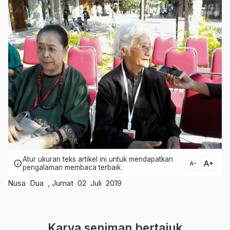
Atur ukuran teks artikel ini untuk mendapatkan
text_increase
info
text_decrease
pengalaman membaca terbaik.
Nusa Dua , Jumat 02 Juli 2019
Karya seniman bertajuk