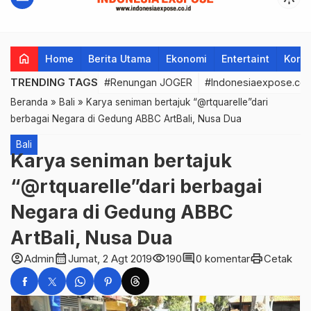
home
Home
Berita Utama
Ekonomi
Entertaint
Korup
TRENDING TAGS
#Renungan JOGER
#Indonesiaexpose.co.
Beranda
»
Bali
»
Karya seniman bertajuk “@rtquarelle”dari
berbagai Negara di Gedung ABBC ArtBali, Nusa Dua
Bali
Karya seniman bertajuk
“@rtquarelle”dari berbagai
Negara di Gedung ABBC
ArtBali, Nusa Dua
account_circle
calendar_month
visibility
comment
print
Admin
Jumat, 2 Agt 2019
190
0 komentar
Cetak