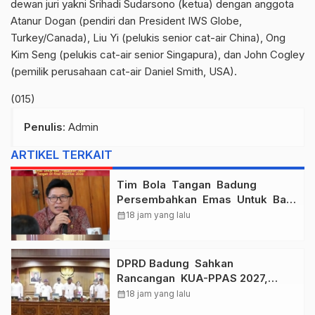
dewan juri yakni Srihadi Sudarsono (ketua) dengan anggota
Atanur Dogan (pendiri dan President IWS Globe,
Turkey/Canada), Liu Yi (pelukis senior cat-air China), Ong
Kim Seng (pelukis cat-air senior Singapura), dan John Cogley
(pemilik perusahaan cat-air Daniel Smith, USA).
(015)
Penulis
: Admin
ARTIKEL TERKAIT
Tim Bola Tangan Badung
Persembahkan Emas Untuk Bali
, Taklukkan Jawa Tengah Di
calendar_month
18 jam yang lalu
Final Kejurnas 2026
DPRD Badung Sahkan
Rancangan KUA-PPAS 2027,
Anggaran Tembus Lebih Dari
calendar_month
18 jam yang lalu
Rp. 11 Triliun