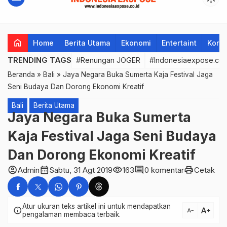
home
Home
Berita Utama
Ekonomi
Entertaint
Korup
TRENDING TAGS
#Renungan JOGER
#Indonesiaexpose.co.
Beranda
»
Bali
»
Jaya Negara Buka Sumerta Kaja Festival Jaga
Seni Budaya Dan Dorong Ekonomi Kreatif
Bali
Berita Utama
Jaya Negara Buka Sumerta
Kaja Festival Jaga Seni Budaya
Dan Dorong Ekonomi Kreatif
account_circle
calendar_month
visibility
comment
print
Admin
Sabtu, 31 Agt 2019
163
0 komentar
Cetak
Atur ukuran teks artikel ini untuk mendapatkan
text_increase
info
text_decrease
pengalaman membaca terbaik.