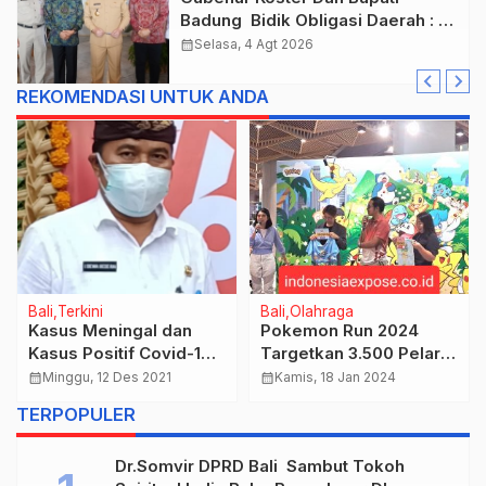
Badung Bidik Obligasi Daerah :
Gaspol Bangun Infrastruktur
calendar_month
Selasa, 4 Agt 2026
REKOMENDASI UNTUK ANDA
Bali
Terkini
Bali
Olahraga
Kasus Meningal dan
Pokemon Run 2024
Kasus Positif Covid-19
Targetkan 3.500 Pelari
Nihil, Kasus Sembuh
Keluarga & Perorangan
calendar_month
Minggu, 12 Des 2021
calendar_month
Kamis, 18 Jan 2024
Covid-19 di Kota
TERPOPULER
Denpasar Bertambah 1
Orang
Dr.Somvir DPRD Bali Sambut Tokoh