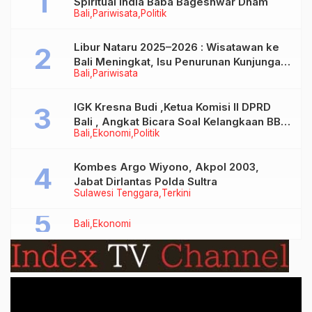
Spiritual India Baba Bageshwar Dham
Bali
Pariwisata
Politik
Libur Nataru 2025–2026 : Wisatawan ke
Bali Meningkat, Isu Penurunan Kunjungan
Bali
Pariwisata
Tidak Benar
IGK Kresna Budi ,Ketua Komisi II DPRD
Bali , Angkat Bicara Soal Kelangkaan BBM
Bali
Ekonomi
Politik
Bersubsidi Jenis Solar
Kombes Argo Wiyono, Akpol 2003,
Jabat Dirlantas Polda Sultra
Sulawesi Tenggara
Terkini
Bali
Ekonomi
Video
Player