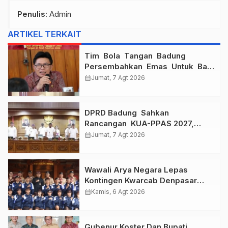
Penulis
: Admin
ARTIKEL TERKAIT
Tim Bola Tangan Badung
Persembahkan Emas Untuk Bali
, Taklukkan Jawa Tengah Di
calendar_month
Jumat, 7 Agt 2026
Final Kejurnas 2026
DPRD Badung Sahkan
Rancangan KUA-PPAS 2027,
Anggaran Tembus Lebih Dari
calendar_month
Jumat, 7 Agt 2026
Rp. 11 Triliun
Wawali Arya Negara Lepas
Kontingen Kwarcab Denpasar
Menuju Jambore Nasional XII
calendar_month
Kamis, 6 Agt 2026
Tahun 2026.
Gubenur Koster Dan Bupati