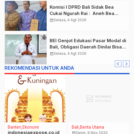
Komisi I DPRD Bali Sidak Bea
Cukai Ngurah Rai : Aneh Bea
Cukai Tolak berikan List Data
calendar_month
Selasa, 4 Agt 2026
Barang Sitaan
BEI Genjot Edukasi Pasar Modal di
Bali, Obligasi Daerah Dinilai Bisa
Jadi Mesin Percepatan
calendar_month
Selasa, 4 Agt 2026
Pembangunan
REKOMENDASI UNTUK ANDA
Banten
Ekonomi
Bali
Berita Utama
indonesiaexpose.co.id
calendar_month
Senin, 9 Nov 2020