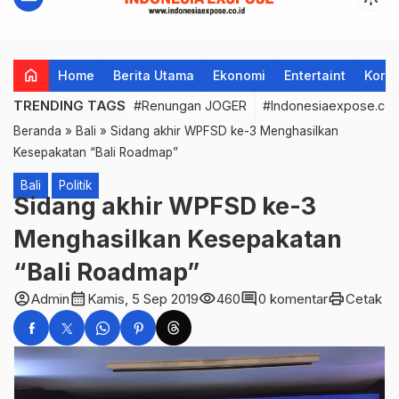
dan Daya Listrik 450 VA
home
Home
Berita Utama
Ekonomi
Entertaint
Korup
TRENDING TAGS
#Renungan JOGER
#Indonesiaexpose.co.
Beranda
»
Bali
»
Sidang akhir WPFSD ke-3 Menghasilkan
Kesepakatan “Bali Roadmap”
Bali
Politik
Sidang akhir WPFSD ke-3
Menghasilkan Kesepakatan
“Bali Roadmap”
account_circle
calendar_month
visibility
comment
print
Admin
Kamis, 5 Sep 2019
460
0 komentar
Cetak