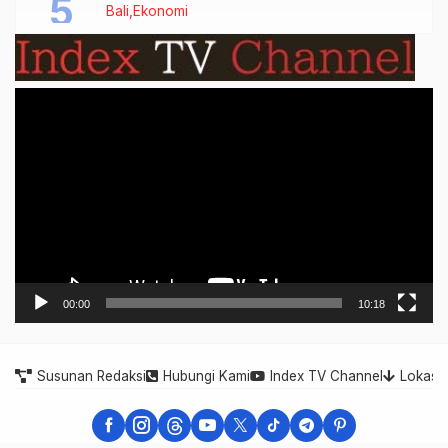
Bali
Ekonomi
Video
Player
00:00
10:18
Susunan Redaksi
Hubungi Kami
Index TV Channel
Lokasi