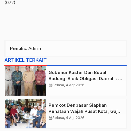
(072)
Penulis
: Admin
ARTIKEL TERKAIT
Gubenur Koster Dan Bupati
Badung Bidik Obligasi Daerah :
Gaspol Bangun Infrastruktur
calendar_month
Selasa, 4 Agt 2026
Pemkot Denpasar Siapkan
Penataan Wajah Pusat Kota, Gajah
Mada Jadi Salah Satu Kawasan
calendar_month
Selasa, 4 Agt 2026
Prioritas