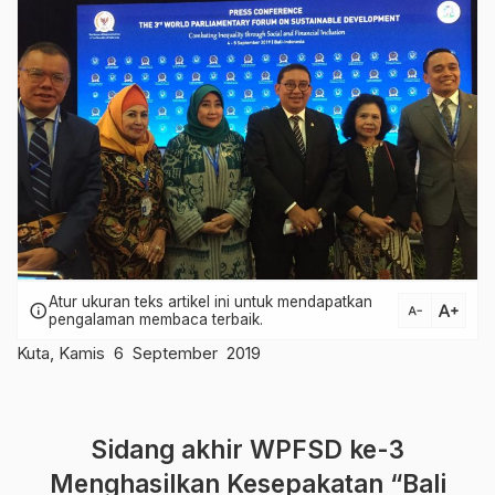
Atur ukuran teks artikel ini untuk mendapatkan
text_increase
info
text_decrease
pengalaman membaca terbaik.
Kuta, Kamis 6 September 2019
Sidang akhir WPFSD ke-3
Menghasilkan Kesepakatan
“Bali