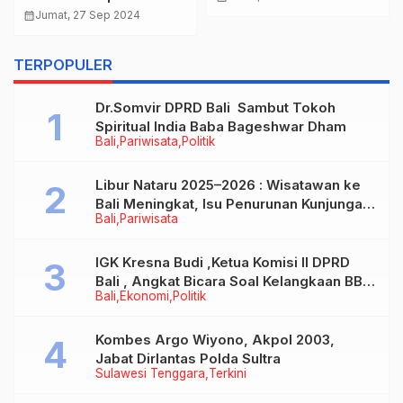
calendar_month
Jumat, 27 Sep 2024
TERPOPULER
Dr.Somvir DPRD Bali Sambut Tokoh
Spiritual India Baba Bageshwar Dham
Bali
Pariwisata
Politik
Libur Nataru 2025–2026 : Wisatawan ke
Bali Meningkat, Isu Penurunan Kunjungan
Bali
Pariwisata
Tidak Benar
IGK Kresna Budi ,Ketua Komisi II DPRD
Bali , Angkat Bicara Soal Kelangkaan BBM
Bali
Ekonomi
Politik
Bersubsidi Jenis Solar
Kombes Argo Wiyono, Akpol 2003,
Jabat Dirlantas Polda Sultra
Sulawesi Tenggara
Terkini