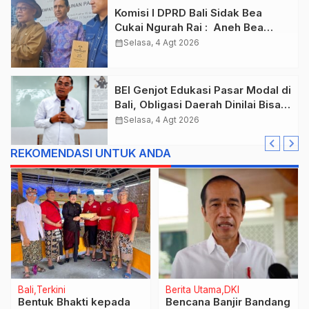
Komisi I DPRD Bali Sidak Bea
Cukai Ngurah Rai : Aneh Bea
Cukai Tolak berikan List Data
calendar_month
Selasa, 4 Agt 2026
Barang Sitaan
BEI Genjot Edukasi Pasar Modal di
Bali, Obligasi Daerah Dinilai Bisa
Jadi Mesin Percepatan
calendar_month
Selasa, 4 Agt 2026
Pembangunan
REKOMENDASI UNTUK ANDA
Bali
Terkini
Berita Utama
DKI
Bentuk Bhakti kepada
Bencana Banjir Bandang