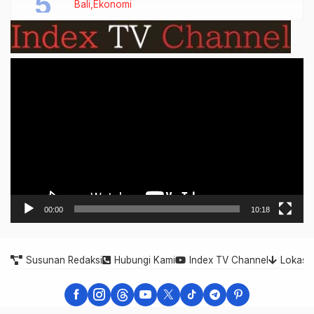
Bali
Ekonomi
Video
Player
00:00
10:18
Susunan Redaksi
Hubungi Kami
Index TV Channel
Lokasi