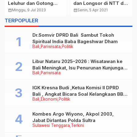
Leluhur dan Gotong
dan Longsor di NTT dan
Royong, Wagub Cok
NTB, Presiden: Lakukan
calendar_month
Minggu, 9 Jul 2023
calendar_month
Senin, 5 Apr 2021
Ace Apresiasi
Penanganan Secara
TERPOPULER
Rangkaian Karya Pitra
Cepat dan Baik
Yadnya Banjar Adat
Dr.Somvir DPRD Bali Sambut Tokoh
Kutuh Kelod
Spiritual India Baba Bageshwar Dham
Bali
Pariwisata
Politik
Libur Nataru 2025–2026 : Wisatawan ke
Bali Meningkat, Isu Penurunan Kunjungan
Bali
Pariwisata
Tidak Benar
IGK Kresna Budi ,Ketua Komisi II DPRD
Bali , Angkat Bicara Soal Kelangkaan BBM
Bali
Ekonomi
Politik
Bersubsidi Jenis Solar
Kombes Argo Wiyono, Akpol 2003,
Jabat Dirlantas Polda Sultra
Sulawesi Tenggara
Terkini