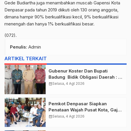
Gede Budiartha juga menambahkan muscab Gapensi Kota
Denpasar pada tahun 2019 diikuti oleh 130 orang anggota,
dimana hampir 90% berkualifikasi kecil, 9% berkualifikasi
menengah dan hanya 1% berkualifikasi besar.
(072).
Penulis
: Admin
ARTIKEL TERKAIT
Gubenur Koster Dan Bupati
Badung Bidik Obligasi Daerah :
Gaspol Bangun Infrastruktur
calendar_month
Selasa, 4 Agt 2026
Pemkot Denpasar Siapkan
Penataan Wajah Pusat Kota, Gajah
Mada Jadi Salah Satu Kawasan
calendar_month
Selasa, 4 Agt 2026
Prioritas