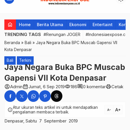
home
Home
Berita Utama
Ekonomi
Entertaint
Korup
TRENDING TAGS
#Renungan JOGER
#Indonesiaexpose.co.
Beranda
»
Bali
»
Jaya Negara Buka BPC Muscab Gapensi VII
Kota Denpasar
Bali
Terkini
Jaya Negara Buka BPC Muscab
Gapensi VII Kota Denpasar
account_circle
calendar_month
visibility
comment
print
Admin
Jumat, 6 Sep 2019
186
0 komentar
Cetak
Atur ukuran teks artikel ini untuk mendapatkan
text_increase
info
text_decrease
pengalaman membaca terbaik.
Denpasar, Sabtu 7 September 2019