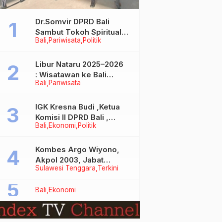
Dr.Somvir DPRD Bali
Sambut Tokoh Spiritual
Bali
Pariwisata
Politik
India Baba Bageshwar
Dham
Libur Nataru 2025–2026
: Wisatawan ke Bali
Bali
Pariwisata
Meningkat, Isu Penurunan
Kunjungan Tidak Benar
IGK Kresna Budi ,Ketua
Komisi II DPRD Bali ,
Bali
Ekonomi
Politik
Angkat Bicara Soal
Kelangkaan BBM
Bersubsidi Jenis Solar
Kombes Argo Wiyono,
Akpol 2003, Jabat
Sulawesi Tenggara
Terkini
Dirlantas Polda Sultra
Bali
Ekonomi