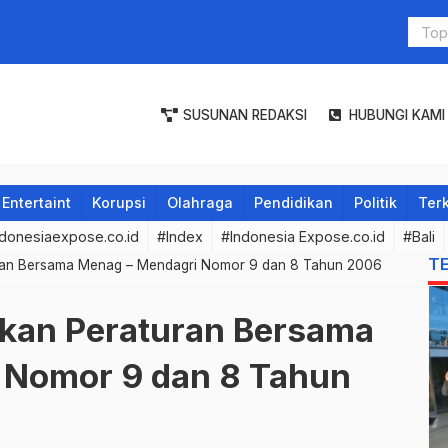
Bali Raih 
Tahun 202
SUSUNAN REDAKSI
HUBUNGI KAMI
Entertaint
Korupsi
Olahraga
Pendidikan
Politik
Terk
donesiaexpose.co.id
#Index
#Indonesia Expose.co.id
#Bali
T
uran Bersama Menag – Mendagri Nomor 9 dan 8 Tahun 2006
ikan Peraturan Bersama
 Nomor 9 dan 8 Tahun