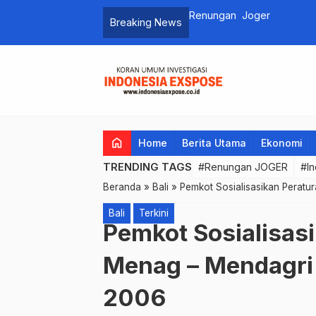
Breaking News
home
Home
Berita Utama
Ekonomi
TRENDING TAGS
#Renungan JOGER
#In
Beranda
»
Bali
»
Pemkot Sosialisasikan Perat
Bali
Terkini
Pemkot Sosialisas
Menag – Mendagri
2006