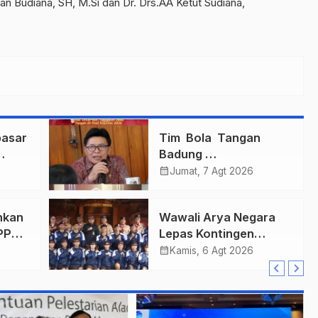
man Budiana, SH, M.Si dan Dr. Drs.AA Ketut Sudiana,
asar
Tim Bola Tangan
Badung
gi
Persembahkan Emas
calendar_month
Jumat, 7 Agt 2026
Untuk Bali , Taklukkan
Jawa Tengah Di Final
hkan
Wawali Arya Negara
Kejurnas 2026
PPAS
Lepas Kontingen
Kwarcab Denpasar
calendar_month
Kamis, 6 Agt 2026
ari
Menuju Jambore
Nasional XII Tahun
2026.