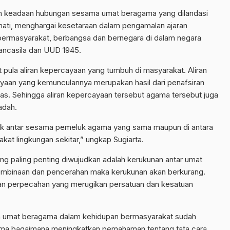
h keadaan hubungan sesama umat beragama yang dilandasi
rmati, menghargai kesetaraan dalam pengamalan ajaran
ermasyarakat, berbangsa dan bernegara di dalam negara
ancasila dan UUD 1945.
 pula aliran kepercayaan yang tumbuh di masyarakat. Aliran
yaan yang kemunculannya merupakan hasil dari penafsiran
tas. Sehingga aliran kepercayaan tersebut agama tersebut juga
adah.
lik antar sesama pemeluk agama yang sama maupun di antara
t lingkungan sekitar,” ungkap Sugiarta.
g paling penting diwujudkan adalah kerukunan antar umat
mbinaan dan pencerahan maka kerukunan akan berkurang.
an perpecahan yang merugikan persatuan dan kesatuan
nan umat beragama dalam kehidupan bermasyarakat sudah
ama bagaimana meningkatkan pemahaman tentang tata cara