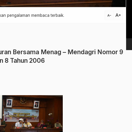
Vi
Pl
text_increase
atkan pengalaman membaca terbaik.
text_decrease
turan Bersama Menag – Mendagri Nomor 9
n 8 Tahun 2006