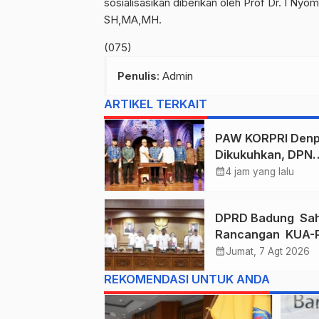
sosialisasikan diberikan oleh Prof Dr. I Nyo
SH,MA,MH.
(075)
Penulis
: Admin
ARTIKEL TERKAIT
PAW KORPRI Denp
Dikukuhkan, DPN
Apresiasi “Semba
calendar_month
4 jam yang lalu
Arutala” untuk
Lindungi Pekerja
DPRD Badung Sa
Rentan
Rancangan KUA-
2027, Anggaran
calendar_month
Jumat, 7 Agt 2026
Tembus Lebih D
REKOMENDASI UNTUK ANDA
Rp. 11 Triliun