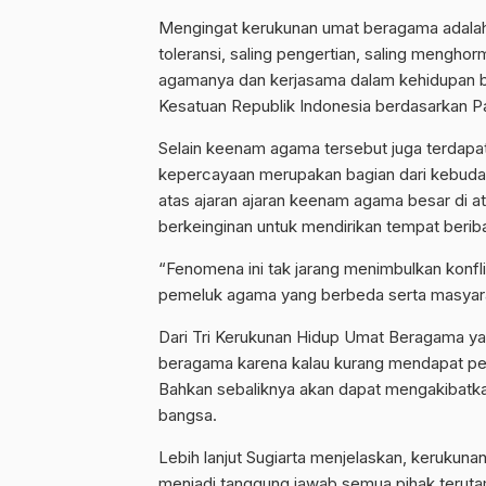
Mengingat kerukunan umat beragama adala
toleransi, saling pengertian, saling mengho
agamanya dan kerjasama dalam kehidupan b
Kesatuan Republik Indonesia berdasarkan P
Selain keenam agama tersebut juga terdapat
kepercayaan merupakan bagian dari kebuda
atas ajaran ajaran keenam agama besar di a
berkeinginan untuk mendirikan tempat berib
“Fenomena ini tak jarang menimbulkan konf
pemeluk agama yang berbeda serta masyaraka
Dari Tri Kerukunan Hidup Umat Beragama yan
beragama karena kalau kurang mendapat pe
Bahkan sebaliknya akan dapat mengakibatk
bangsa.
Lebih lanjut Sugiarta menjelaskan, keruku
menjadi tanggung jawab semua pihak terut