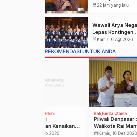
Persembahkan E
calendar_month
22 jam yang lalu
Untuk Bali , Takl
Jawa Tengah Di 
Wawali Arya Nega
Kejurnas 2026
Lepas Kontingen
Kwarcab Denpasa
calendar_month
Kamis, 6 Agt 2026
Menuju Jambore
REKOMENDASI UNTUK ANDA
Nasional XII Tahu
2026.
erkini
Bali
Berita Utama
Jawa 
ri
Pilwali Denpasar :
Kapo
an Kenaikan
Walikota Rai Mantra
Semb
uar Biasa
Nyoblos di TPS 17 dan
Terd
calendar_month
calendar_month
Feb 2020
Kamis, 10 Des 2020
Min