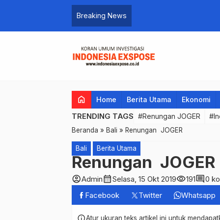
 Daya Saing
Breaking News
home
Home
Berita Utama
Ekonomi
TRENDING TAGS
#Renungan JOGER
#In
Beranda
»
Bali
»
Renungan JOGER
Bali
Berita Utama
Renungan JOGER
account_circle
calendar_month
visibility
comment
Admin
Selasa, 15 Okt 2019
191
0 k
Facebook
Twitter
Whatsapp
info
Atur ukuran teks artikel ini untuk mendap