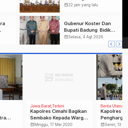
Vi
mas
2027, Anggaran
calendar_month
22 jam yang lalu
Pl
ukkan
Tembus Lebih Dari
Final
Rp. 11 Triliun
ra
Gubenur Koster Dan
Bupati Badung Bidik
r
Obligasi Daerah :
calendar_month
Selasa, 4 Agt 2026
Gaspol Bangun
n
Infrastruktur
Barat
Terkini
Berita Utama
Jawa Barat
lres Cimahi Bagikan
Kapolres Majalengka Beri
ako Kepada Warga
Penghargaan Kepada 7
ampak Covid-19
Kapolsek dan 2 Kepala
calendar_month
ggu, 17 Mei 2020
Senin, 13 Sep 2021