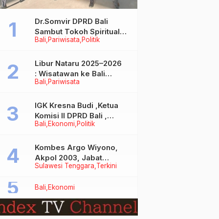
Dr.Somvir DPRD Bali
Sambut Tokoh Spiritual
Bali
Pariwisata
Politik
India Baba Bageshwar
Dham
Libur Nataru 2025–2026
: Wisatawan ke Bali
Bali
Pariwisata
Meningkat, Isu Penurunan
Kunjungan Tidak Benar
IGK Kresna Budi ,Ketua
Komisi II DPRD Bali ,
Bali
Ekonomi
Politik
Angkat Bicara Soal
Kelangkaan BBM
Bersubsidi Jenis Solar
Kombes Argo Wiyono,
Akpol 2003, Jabat
Sulawesi Tenggara
Terkini
Dirlantas Polda Sultra
Bali
Ekonomi