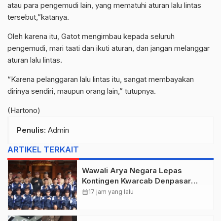
atau para pengemudi lain, yang mematuhi aturan lalu lintas
tersebut,”katanya.
Oleh karena itu, Gatot mengimbau kepada seluruh
pengemudi, mari taati dan ikuti aturan, dan jangan melanggar
aturan lalu lintas.
“Karena pelanggaran lalu lintas itu, sangat membayakan
dirinya sendiri, maupun orang lain,” tutupnya.
(Hartono)
Penulis
: Admin
ARTIKEL TERKAIT
Wawali Arya Negara Lepas
Kontingen Kwarcab Denpasar
Menuju Jambore Nasional XII
calendar_month
17 jam yang lalu
Tahun 2026.