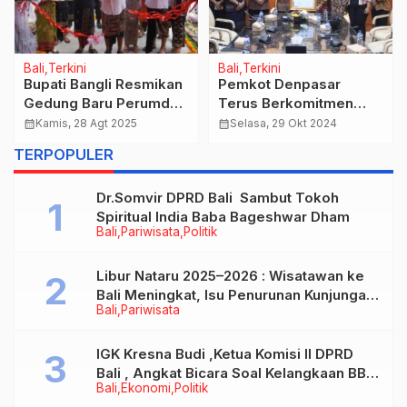
Bali
Terkini
Bali
Terkini
Bupati Bangli Resmikan
Pemkot Denpasar
Gedung Baru Perumda
Terus Berkomitmen
Tirta Danu Arta
Wujudkan Zona
calendar_month
Kamis, 28 Agt 2025
calendar_month
Selasa, 29 Okt 2024
Integritas, Wujudkan
TERPOPULER
Birrokrasi Bebas
Korupsi dan Bersih
Dr.Somvir DPRD Bali Sambut Tokoh
Melayani.
Spiritual India Baba Bageshwar Dham
Bali
Pariwisata
Politik
Libur Nataru 2025–2026 : Wisatawan ke
Bali Meningkat, Isu Penurunan Kunjungan
Bali
Pariwisata
Tidak Benar
IGK Kresna Budi ,Ketua Komisi II DPRD
Bali , Angkat Bicara Soal Kelangkaan BBM
Bali
Ekonomi
Politik
Bersubsidi Jenis Solar