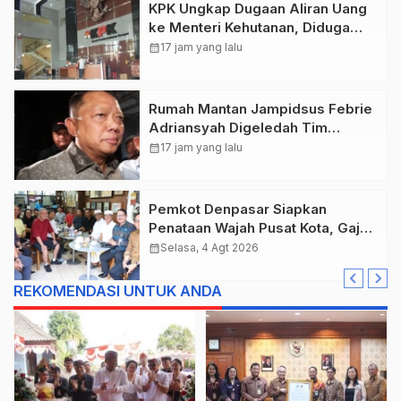
KPK Ungkap Dugaan Aliran Uang
ke Menteri Kehutanan, Diduga
Terkait Pelepasan Kawasan Hutan
calendar_month
17 jam yang lalu
di Kuansing
Rumah Mantan Jampidsus Febrie
Adriansyah Digeledah Tim
Penyidik Kejaksaan Agung,
calendar_month
17 jam yang lalu
Dokumen Dugaan TPPU Disita
Pemkot Denpasar Siapkan
Penataan Wajah Pusat Kota, Gajah
Mada Jadi Salah Satu Kawasan
calendar_month
Selasa, 4 Agt 2026
Prioritas
REKOMENDASI UNTUK ANDA