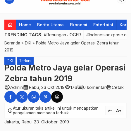
home
Home
Berita Utama
Ekonomi
Entertaint
Korup
TRENDING TAGS
#Renungan JOGER
#Indonesiaexpose.co.
Beranda
»
DKI
»
Polda Metro Jaya gelar Operasi Zebra tahun
2019
DKI
Terkini
Polda Metro Jaya gelar Operasi
Zebra tahun 2019
account_circle
calendar_month
visibility
comment
print
Admin
Rabu, 23 Okt 2019
176
0 komentar
Cetak
Atur ukuran teks artikel ini untuk mendapatkan
text_increase
info
text_decrease
pengalaman membaca terbaik.
Jakarta, Rabu 23 Oktober 2019