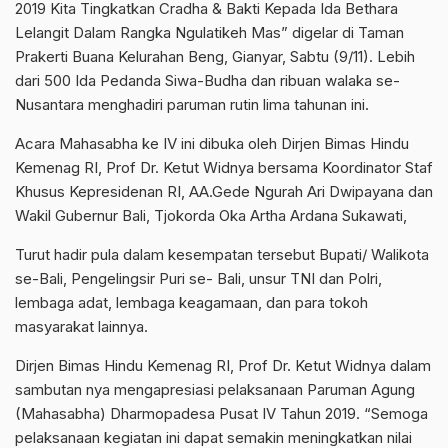
2019 Kita Tingkatkan Cradha & Bakti Kepada Ida Bethara
Lelangit Dalam Rangka Ngulatikeh Mas” digelar di Taman
Prakerti Buana Kelurahan Beng, Gianyar, Sabtu (9/11). Lebih
dari 500 Ida Pedanda Siwa-Budha dan ribuan walaka se-
Nusantara menghadiri paruman rutin lima tahunan ini.
Acara Mahasabha ke IV ini dibuka oleh Dirjen Bimas Hindu
Kemenag RI, Prof Dr. Ketut Widnya bersama Koordinator Staf
Khusus Kepresidenan RI, AA.Gede Ngurah Ari Dwipayana dan
Wakil Gubernur Bali, Tjokorda Oka Artha Ardana Sukawati,
Turut hadir pula dalam kesempatan tersebut Bupati/ Walikota
se-Bali, Pengelingsir Puri se- Bali, unsur TNI dan Polri,
lembaga adat, lembaga keagamaan, dan para tokoh
masyarakat lainnya.
Dirjen Bimas Hindu Kemenag RI, Prof Dr. Ketut Widnya dalam
sambutan nya mengapresiasi pelaksanaan Paruman Agung
(Mahasabha) Dharmopadesa Pusat IV Tahun 2019. “Semoga
pelaksanaan kegiatan ini dapat semakin meningkatkan nilai