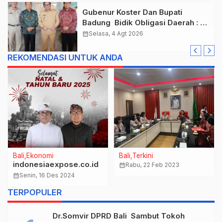
Gubenur Koster Dan Bupati
Badung Bidik Obligasi Daerah :
Gaspol Bangun Infrastruktur
calendar_month
Selasa, 4 Agt 2026
REKOMENDASI UNTUK ANDA
Bali
Ekonomi
Bali
Terkini
indonesiaexpose.co.id
calendar_month
Rabu, 22 Feb 2023
calendar_month
Senin, 16 Des 2024
TERPOPULER
Dr.Somvir DPRD Bali Sambut Tokoh