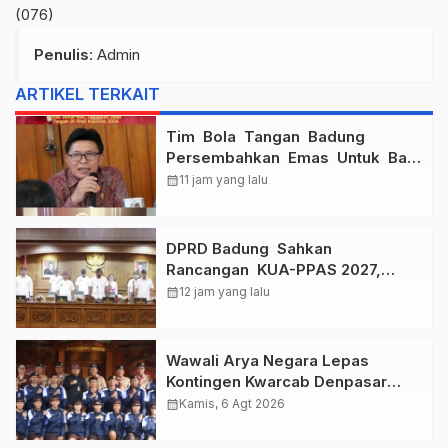
(076)
Penulis
: Admin
ARTIKEL TERKAIT
Tim Bola Tangan Badung
Persembahkan Emas Untuk Bali
, Taklukkan Jawa Tengah Di
calendar_month
11 jam yang lalu
Final Kejurnas 2026
DPRD Badung Sahkan
Rancangan KUA-PPAS 2027,
Anggaran Tembus Lebih Dari
calendar_month
12 jam yang lalu
Rp. 11 Triliun
Wawali Arya Negara Lepas
Kontingen Kwarcab Denpasar
Menuju Jambore Nasional XII
calendar_month
Kamis, 6 Agt 2026
Tahun 2026.