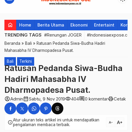
home
Home
Berita Utama
Ekonomi
Entertaint
Korup
TRENDING TAGS
#Renungan JOGER
#Indonesiaexpose.co.
Beranda
»
Bali
»
Ratusan Pedanda Siwa-Budha Hadiri
Mahasabha IV Dharmopadesa Pusat.
Bali
Terkini
Ratusan Pedanda Siwa-Budha
Hadiri Mahasabha IV
Dharmopadesa Pusat.
account_circle
calendar_month
visibility
comment
print
Admin
Sabtu, 9 Nov 2019
404
0 komentar
Cetak
Atur ukuran teks artikel ini untuk mendapatkan
text_increase
info
text_decrease
pengalaman membaca terbaik.