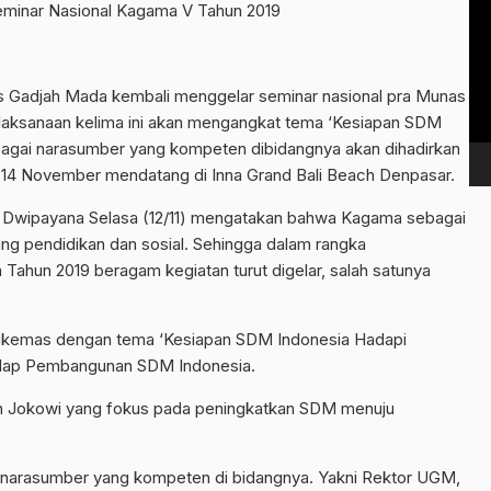
eminar Nasional Kagama V Tahun 2019
Vi
Pl
s Gadjah Mada kembali menggelar seminar nasional pra Munas
elaksanaan kelima ini akan mengangkat tema ‘Kesiapan SDM
erbagai narasumber yang kompeten dibidangnya akan dihadirkan
 14 November mendatang di Inna Grand Bali Beach Denpasar.
i Dwipayana Selasa (12/11) mengatakan bahwa Kagama sebagai
ang pendidikan dan sosial. Sehingga dalam rangka
hun 2019 beragam kegiatan turut digelar, salah satunya
ni dikemas dengan tema ‘Kesiapan SDM Indonesia Hadapi
d Map Pembangunan SDM Indonesia.
iden Jokowi yang fokus pada peningkatkan SDM menuju
ma narasumber yang kompeten di bidangnya. Yakni Rektor UGM,