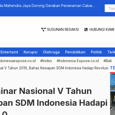
g.Ida Mahendra Jaya Dorong Gerakan Penanaman Cabai
Perkembang
Bertambah 
SUSUNAN REDAKSI
HUBUNGI KAMI
Entertaint
Korupsi
Olahraga
Pendidikan
Politik
Terk
donesiaexpose.co.id
#Index
#Indonesia Expose.co.id
#Bali
T
al V Tahun 2019, Bahas Kesiapan SDM Indonesia Hadapi Revolusi
inar Nasional V Tahun
pan SDM Indonesia Hadapi
.0