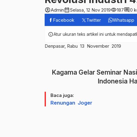
account_circle
calendar_month
visibility
comment
Admin
Selasa, 12 Nov 2019
187
0 
Facebook
Twitter
Whatsapp
info
Atur ukuran teks artikel ini untuk mendap
Denpasar, Rabu 13 November 2019
Kagama Gelar Seminar Nasi
Indonesia Ha
Baca juga:
Renungan Joger