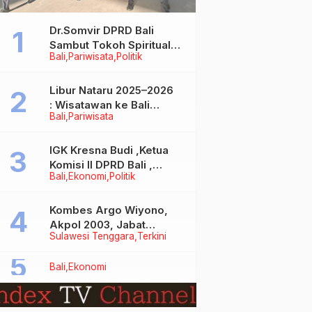
Dr.Somvir DPRD Bali
Sambut Tokoh Spiritual
Bali
Pariwisata
Politik
India Baba Bageshwar
Dham
Libur Nataru 2025–2026
: Wisatawan ke Bali
Bali
Pariwisata
Meningkat, Isu Penurunan
Kunjungan Tidak Benar
IGK Kresna Budi ,Ketua
Komisi II DPRD Bali ,
Bali
Ekonomi
Politik
Angkat Bicara Soal
Kelangkaan BBM
Bersubsidi Jenis Solar
Kombes Argo Wiyono,
Akpol 2003, Jabat
Sulawesi Tenggara
Terkini
Dirlantas Polda Sultra
Bali
Ekonomi