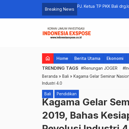
astikan PPKM Darurat Covid-19 Jawa –
PJ. Ketua TP PKK Bali dr
Breaking News
di Pulau Bali
home
Home
Berita Utama
Ekonomi
TRENDING TAGS
#Renungan JOGER
#In
Beranda
»
Bali
»
Kagama Gelar Seminar Nasion
Industri 4.0
Bali
Pendidikan
Kagama Gelar Sem
2019, Bahas Kesia
Revolusi Industri 4