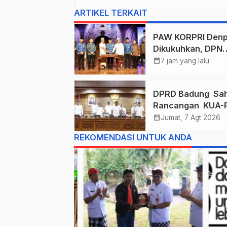
ARTIKEL TERKAIT
PAW KORPRI Denp
Dikukuhkan, DPN
Apresiasi “Semba
calendar_month
7 jam yang lalu
Arutala” untuk
Lindungi Pekerja
DPRD Badung Sa
Rentan
Rancangan KUA-
2027, Anggaran
calendar_month
Jumat, 7 Agt 2026
Tembus Lebih D
REKOMENDASI UNTUK ANDA
Rp. 11 Triliun