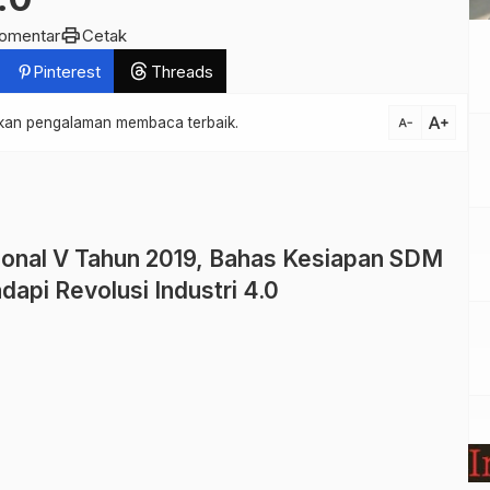
print
komentar
Cetak
Pinterest
Threads
text_increase
atkan pengalaman membaca terbaik.
text_decrease
onal V Tahun 2019, Bahas Kesiapan SDM
dapi Revolusi Industri 4.0