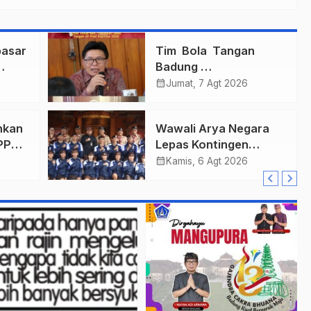
asar
Tim Bola Tangan
Badung
gi
Persembahkan Emas
calendar_month
Jumat, 7 Agt 2026
Untuk Bali , Taklukkan
Jawa Tengah Di Final
hkan
Wawali Arya Negara
Kejurnas 2026
PPAS
Lepas Kontingen
Kwarcab Denpasar
calendar_month
Kamis, 6 Agt 2026
ari
Menuju Jambore
Nasional XII Tahun
2026.