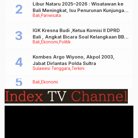
Libur Nataru 2025–2026 : Wisatawan ke
Bali Meningkat, Isu Penurunan Kunjungan
Bali
Pariwisata
Tidak Benar
IGK Kresna Budi ,Ketua Komisi II DPRD
Bali , Angkat Bicara Soal Kelangkaan BBM
Bali
Ekonomi
Politik
Bersubsidi Jenis Solar
Kombes Argo Wiyono, Akpol 2003,
Jabat Dirlantas Polda Sultra
Sulawesi Tenggara
Terkini
Bali
Ekonomi
Video
Player