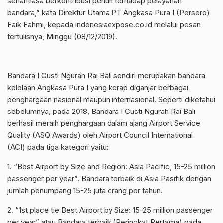
senantiasa berkontribusi penuh terhadap pelayanan
bandara,” kata Direktur Utama PT Angkasa Pura I (Persero)
Faik Fahmi, kepada indonesiaexpose.co.id melalui pesan
tertulisnya, Minggu (08/12/2019).
Bandara I Gusti Ngurah Rai Bali sendiri merupakan bandara
kelolaan Angkasa Pura I yang kerap diganjar berbagai
penghargaan nasional maupun internasional. Seperti diketahui
sebelumnya, pada 2018, Bandara I Gusti Ngurah Rai Bali
berhasil meraih penghargaan dalam ajang Airport Service
Quality (ASQ Awards) oleh Airport Council International
(ACI) pada tiga kategori yaitu:
1. “Best Airport by Size and Region: Asia Pacific, 15-25 million
passenger per year”. Bandara terbaik di Asia Pasifik dengan
jumlah penumpang 15-25 juta orang per tahun.
2. “1st place tie Best Airport by Size: 15-25 million passenger
per year” atau Bandara terbaik (Peringkat Pertama) pada