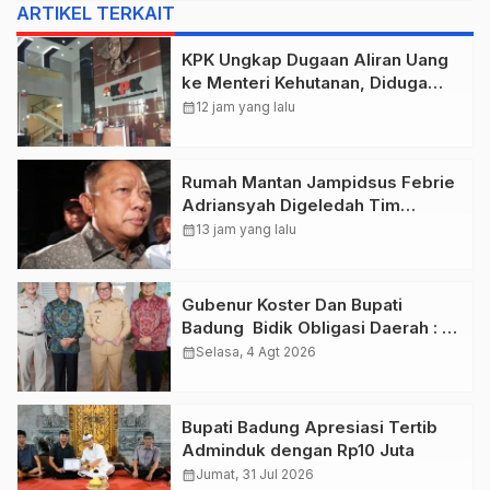
ARTIKEL TERKAIT
KPK Ungkap Dugaan Aliran Uang
ke Menteri Kehutanan, Diduga
Terkait Pelepasan Kawasan Hutan
calendar_month
12 jam yang lalu
di Kuansing
Rumah Mantan Jampidsus Febrie
Adriansyah Digeledah Tim
Penyidik Kejaksaan Agung,
calendar_month
13 jam yang lalu
Dokumen Dugaan TPPU Disita
Gubenur Koster Dan Bupati
Badung Bidik Obligasi Daerah :
Gaspol Bangun Infrastruktur
calendar_month
Selasa, 4 Agt 2026
Bupati Badung Apresiasi Tertib
Adminduk dengan Rp10 Juta
calendar_month
Jumat, 31 Jul 2026