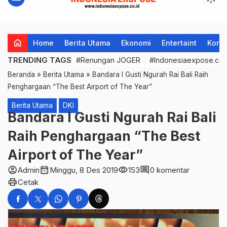
home
Home
Berita Utama
Ekonomi
Entertaint
Korup
TRENDING TAGS
#Renungan JOGER
#Indonesiaexpose.co.
Beranda
»
Berita Utama
»
Bandara I Gusti Ngurah Rai Bali Raih
Penghargaan “The Best Airport of The Year”
Berita Utama
DKI
Bandara I Gusti Ngurah Rai Bali
Raih Penghargaan “The Best
Airport of The Year”
account_circle
calendar_month
visibility
comment
Admin
Minggu, 8 Des 2019
153
0 komentar
print
Cetak