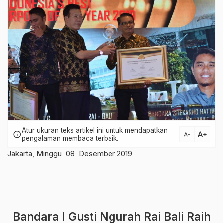
Atur ukuran teks artikel ini untuk mendapatkan
text_increase
info
text_decrease
pengalaman membaca terbaik.
Jakarta, Minggu 08 Desember 2019
Bandara I Gusti Ngurah Rai Bali Raih