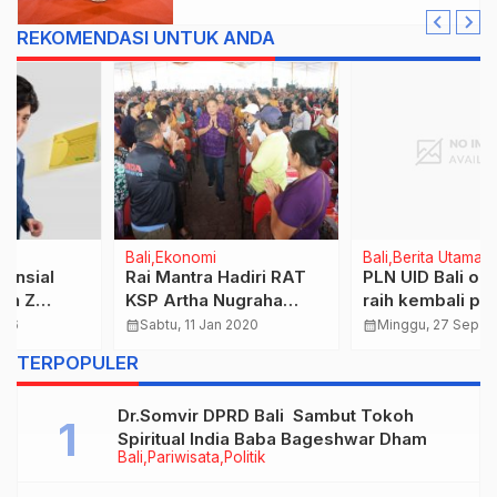
REKOMENDASI UNTUK ANDA
Bali
Berita Utama
Bali
Terkini
PLN UID Bali optimis
Update, 2 Orang
raih kembali predikat
Dinyatakan Positif
Gold dalam BUMN CSR
Covid-19 di Kota
calendar_month
Minggu, 27 Sep 2020
calendar_month
Sabtu, 23 Mei 2020
Awards 2020
Denpasar 1 Orang
TERPOPULER
Pasien Juga Dinyatakan
Sembuh
Dr.Somvir DPRD Bali Sambut Tokoh
Spiritual India Baba Bageshwar Dham
Bali
Pariwisata
Politik