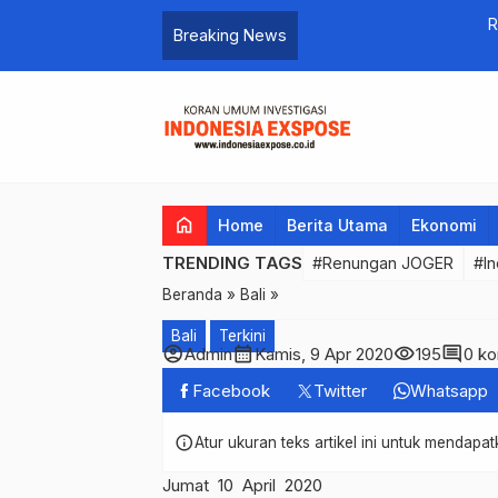
Renungan JOGER
Breaking News
…
home
Home
Berita Utama
Ekonomi
TRENDING TAGS
#Renungan JOGER
#In
Beranda
»
Bali
»
Bali
Terkini
account_circle
calendar_month
visibility
comment
Admin
Kamis, 9 Apr 2020
195
0 k
Facebook
Twitter
Whatsapp
info
Atur ukuran teks artikel ini untuk mendap
Jumat 10 April 2020