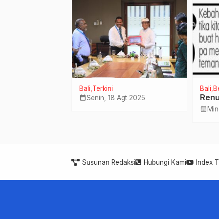
2026.
tama
Bali
Terkini
Bali
B
 JOGER
Renu
calendar_month
Senin, 18 Agt 2025
calendar_month
Mei 2020
Min
Susunan Redaksi
Hubungi Kami
Index 