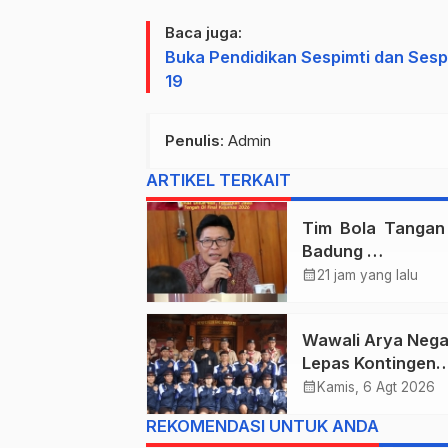
Baca juga:
Buka Pendidikan Sespimti dan Sesp
19
Penulis
: Admin
ARTIKEL TERKAIT
Tim Bola Tanga
Badung
Persembahkan E
calendar_month
21 jam yang lalu
Untuk Bali , Takl
Jawa Tengah Di 
Wawali Arya Nega
Kejurnas 2026
Lepas Kontingen
Kwarcab Denpasa
calendar_month
Kamis, 6 Agt 2026
Menuju Jambore
REKOMENDASI UNTUK ANDA
Nasional XII Tahu