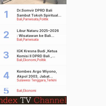
Dr.Somvir DPRD Bali
Sambut Tokoh Spiritual
Bali
Pariwisata
Politik
India Baba Bageshwar
Dham
Libur Nataru 2025–2026
: Wisatawan ke Bali
Bali
Pariwisata
Meningkat, Isu Penurunan
Kunjungan Tidak Benar
IGK Kresna Budi ,Ketua
Komisi II DPRD Bali ,
Bali
Ekonomi
Politik
Angkat Bicara Soal
Kelangkaan BBM
Bersubsidi Jenis Solar
Kombes Argo Wiyono,
Akpol 2003, Jabat
Sulawesi Tenggara
Terkini
Dirlantas Polda Sultra
Bali
Ekonomi