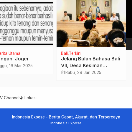
Vi
Pl
erita Utama
Bali
Terkini
ngan Joger
Jelang Bulan Bahasa Bali
VII, Desa Kesiman
ggu, 16 Mar 2025
Kertalangu Berikan
calendar_month
Rabu, 29 Jan 2025
Pembekalan Bagi Para
Peserta Lomba Bahasa
Bali
TV Channel
Lokasi
Indonesia Expose - Berita Cepat, Akurat, dan Terpercaya
Indonesia Expose