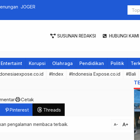
Percepatan Cakupan 
Pelaksanaa
SUSUNAN REDAKSI
HUBUNGI KAMI
Entertaint
Korupsi
Olahraga
Pendidikan
Politik
Terk
donesiaexpose.co.id
#Index
#Indonesia Expose.co.id
#Bali
T
print
omentar
Cetak
Pinterest
Threads
text_increase
atkan pengalaman membaca terbaik.
text_decrease