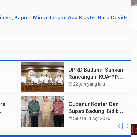
imen, Kapolri Minta Jangan Ada Kluster Baru Covid-
n
DPRD Badung Sahkan
Rancangan KUA-PPAS
mas
2027, Anggaran
calendar_month
22 jam yang lalu
ukkan
Tembus Lebih Dari
Final
Rp. 11 Triliun
ra
Gubenur Koster Dan
Bupati Badung Bidik
r
Obligasi Daerah :
calendar_month
Selasa, 4 Agt 2026
Gaspol Bangun
n
Infrastruktur