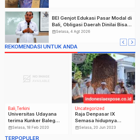
Barang Sitaan
BEI Genjot Edukasi Pasar Modal di
Bali, Obligasi Daerah Dinilai Bisa
Jadi Mesin Percepatan
calendar_month
Selasa, 4 Agt 2026
Pembangunan
REKOMENDASI UNTUK ANDA
Bali
Terkini
Uncategorized
Universitas Udayana
Raja Denpasar IX
terima Kunker Baleg
Semasa hidupnya
DPR RI guna perkuat
sosok yang berjasa
calendar_month
Selasa, 18 Feb 2020
calendar_month
Selasa, 20 Jun 2023
draft Undang-Undang
melestarikan budaya
TERPOPULER