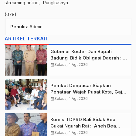
streaming online,” Pungkasnya.
(078)
Penulis
: Admin
ARTIKEL TERKAIT
Gubenur Koster Dan Bupati
Badung Bidik Obligasi Daerah :
Gaspol Bangun Infrastruktur
calendar_month
Selasa, 4 Agt 2026
Pemkot Denpasar Siapkan
Penataan Wajah Pusat Kota, Gajah
Mada Jadi Salah Satu Kawasan
calendar_month
Selasa, 4 Agt 2026
Prioritas
Komisi I DPRD Bali Sidak Bea
Cukai Ngurah Rai : Aneh Bea
Cukai Tolak berikan List Data
calendar_month
Selasa, 4 Agt 2026