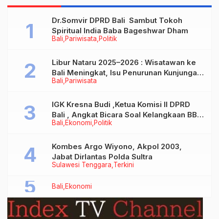
Dr.Somvir DPRD Bali Sambut Tokoh
Spiritual India Baba Bageshwar Dham
Bali
Pariwisata
Politik
Libur Nataru 2025–2026 : Wisatawan ke
Bali Meningkat, Isu Penurunan Kunjungan
Bali
Pariwisata
Tidak Benar
IGK Kresna Budi ,Ketua Komisi II DPRD
Bali , Angkat Bicara Soal Kelangkaan BBM
Bali
Ekonomi
Politik
Bersubsidi Jenis Solar
Kombes Argo Wiyono, Akpol 2003,
Jabat Dirlantas Polda Sultra
Sulawesi Tenggara
Terkini
Bali
Ekonomi