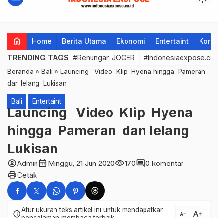
home
Home
Berita Utama
Ekonomi
Entertaint
Korup
TRENDING TAGS
#Renungan JOGER
#Indonesiaexpose.co.
Beranda
»
Bali
»
Launcing Video Klip Hyena hingga Pameran
dan lelang Lukisan
Bali
Entertaint
Launcing Video Klip Hyena
hingga Pameran dan lelang
Lukisan
account_circle
calendar_month
visibility
comment
Admin
Minggu, 21 Jun 2020
170
0 komentar
print
Cetak
Atur ukuran teks artikel ini untuk mendapatkan
text_increase
info
text_decrease
pengalaman membaca terbaik.