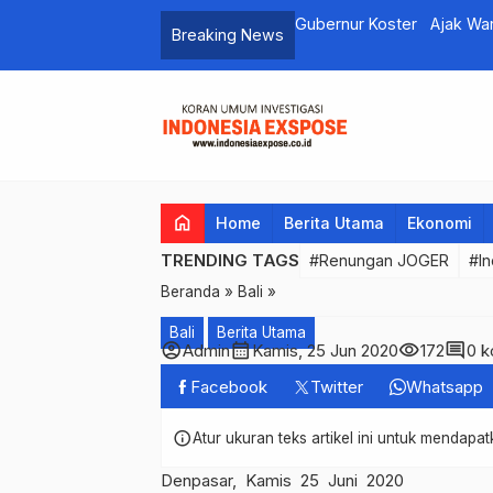
i Pohon Tumbang,Dinas LHK Kota
Gubernur Koster Ajak War
Breaking News
 Perindang
home
Home
Berita Utama
Ekonomi
TRENDING TAGS
#Renungan JOGER
#In
Beranda
»
Bali
»
Bali
Berita Utama
account_circle
calendar_month
visibility
comment
Admin
Kamis, 25 Jun 2020
172
0 k
Facebook
Twitter
Whatsapp
info
Atur ukuran teks artikel ini untuk mendap
Denpasar, Kamis 25 Juni 2020