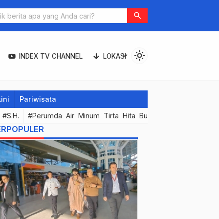
a dan Arya Wibawa Tinjau Lokasi Isoman Terpusat.Pastikan
search
an Fasilitas Dukung Penyembuhan Pasien
light_mode
expand_more
INDEX TV CHANNEL
LOKASI
ini
Pariwisata
#S.H.
#Perumda Air Minum Tirta Hita Buleleng
#Koran Umum
ERPOPULER