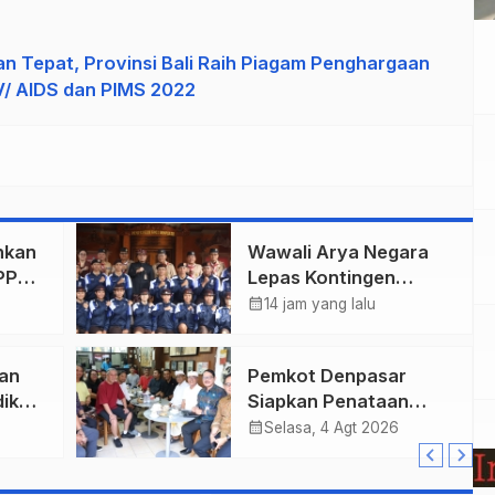
n Tepat, Provinsi Bali Raih Piagam Penghargaan
V/ AIDS dan PIMS 2022
hkan
Wawali Arya Negara
PPAS
Lepas Kontingen
Kwarcab Denpasar
calendar_month
14 jam yang lalu
ari
Menuju Jambore
Nasional XII Tahun
an
Pemkot Denpasar
2026.
ik
Siapkan Penataan
Wajah Pusat Kota,
calendar_month
Selasa, 4 Agt 2026
Gajah Mada Jadi Salah
Satu Kawasan