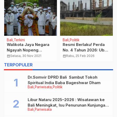
Bali
Terkini
Bali
Politik
Walikota Jaya Negara
Resmi Berlaku! Perda
Ngayah Nopeng
No. 4 Tahun 2026: Ubah
Serangkaian Puncak
Sawah Jadi Vila di Bali
calendar_month
Selasa, 30 Nov 2021
calendar_month
Rabu, 25 Feb 2026
Karya Panca Wali Krama
Terancam Pidana!
TERPOPULER
di Pura Luhur Uluwatu
Dr.Somvir DPRD Bali Sambut Tokoh
Spiritual India Baba Bageshwar Dham
Bali
Pariwisata
Politik
Libur Nataru 2025–2026 : Wisatawan ke
Bali Meningkat, Isu Penurunan Kunjungan
Bali
Pariwisata
Tidak Benar