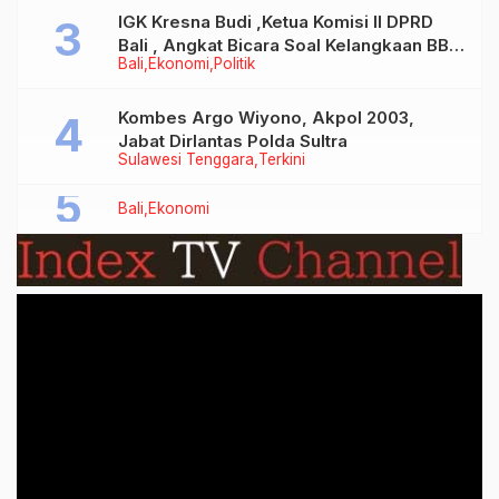
IGK Kresna Budi ,Ketua Komisi II DPRD
Bali , Angkat Bicara Soal Kelangkaan BBM
Bali
Ekonomi
Politik
Bersubsidi Jenis Solar
Kombes Argo Wiyono, Akpol 2003,
Jabat Dirlantas Polda Sultra
Sulawesi Tenggara
Terkini
Bali
Ekonomi
Video
Player