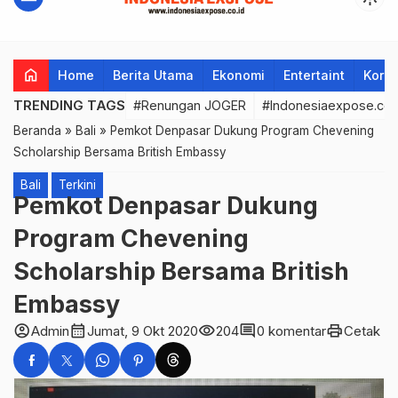
home
Home
Berita Utama
Ekonomi
Entertaint
Korup
TRENDING TAGS
#Renungan JOGER
#Indonesiaexpose.co.
Beranda
»
Bali
»
Pemkot Denpasar Dukung Program Chevening
Scholarship Bersama British Embassy
Bali
Terkini
Pemkot Denpasar Dukung
Program Chevening
Scholarship Bersama British
Embassy
account_circle
calendar_month
visibility
comment
print
Admin
Jumat, 9 Okt 2020
204
0 komentar
Cetak