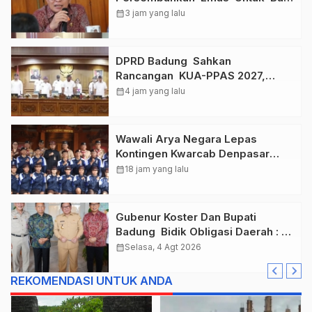
, Taklukkan Jawa Tengah Di
calendar_month
3 jam yang lalu
Final Kejurnas 2026
DPRD Badung Sahkan
Rancangan KUA-PPAS 2027,
Anggaran Tembus Lebih Dari
calendar_month
4 jam yang lalu
Rp. 11 Triliun
Wawali Arya Negara Lepas
Kontingen Kwarcab Denpasar
Menuju Jambore Nasional XII
calendar_month
18 jam yang lalu
Tahun 2026.
Gubenur Koster Dan Bupati
Badung Bidik Obligasi Daerah :
Gaspol Bangun Infrastruktur
calendar_month
Selasa, 4 Agt 2026
REKOMENDASI UNTUK ANDA