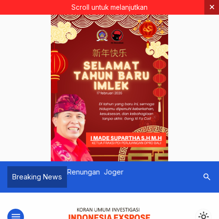
×
Scroll untuk melanjutkan
ER
Renungan Joger
Kapolda 
search
Breaking News
Lelang Lu
Seniman P
Bencana 
menu
light_mode