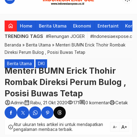
home
Home
Berita Utama
Ekonomi
Entertaint
Korup
TRENDING TAGS
#Renungan JOGER
#Indonesiaexpose.co.
Beranda
»
Berita Utama
»
Menteri BUMN Erick Thohir Rombak
Direksi Perum Bulog , Posisi Buwas Tetap
Berita Utama
DKI
Menteri BUMN Erick Thohir
Rombak Direksi Perum Bulog ,
Posisi Buwas Tetap
account_circle
calendar_month
visibility
comment
print
Admin
Rabu, 21 Okt 2020
171
0 komentar
Cetak
Atur ukuran teks artikel ini untuk mendapatkan
text_increase
info
text_decrease
pengalaman membaca terbaik.