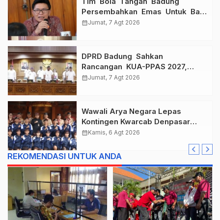
Tim Bola Tangan Badung
Persembahkan Emas Untuk Bali
, Taklukkan Jawa Tengah Di
calendar_month
Jumat, 7 Agt 2026
Final Kejurnas 2026
DPRD Badung Sahkan
Rancangan KUA-PPAS 2027,
Anggaran Tembus Lebih Dari
calendar_month
Jumat, 7 Agt 2026
Rp. 11 Triliun
Wawali Arya Negara Lepas
Kontingen Kwarcab Denpasar
Menuju Jambore Nasional XII
calendar_month
Kamis, 6 Agt 2026
Tahun 2026.
REKOMENDASI UNTUK ANDA