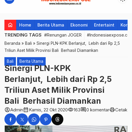
home
Home
Berita Utama
Ekonomi
Entertaint
Korup
TRENDING TAGS
#Renungan JOGER
#Indonesiaexpose.co.
Beranda
»
Bali
»
Sinergi PLN-KPK Berlanjut, Lebih dari Rp 2,5
Triliun Aset Milik Provinsi Bali Berhasil Diamankan
Bali
Berita Utama
Sinergi PLN-KPK
Berlanjut, Lebih dari Rp 2,5
Triliun Aset Milik Provinsi
Bali Berhasil Diamankan
account_circle
calendar_month
visibility
comment
print
Admin
Kamis, 22 Okt 2020
163
0 komentar
Cetak