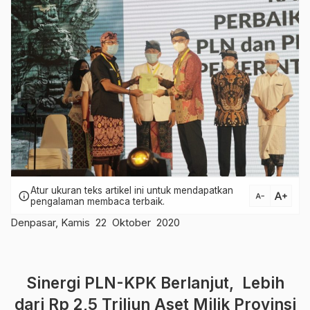
Atur ukuran teks artikel ini untuk mendapatkan
text_increase
info
text_decrease
pengalaman membaca terbaik.
Denpasar, Kamis 22 Oktober 2020
Sinergi PLN-KPK Berlanjut, Lebih
dari Rp 2,5 Triliun Aset Milik Provinsi