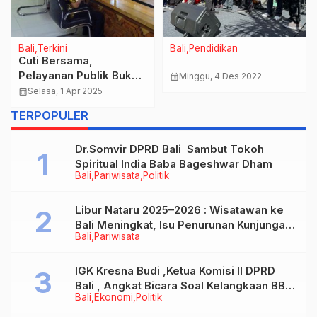
Bali
Terkini
Bali
Pendidikan
Cuti Bersama,
Pelayanan Publik Buka
calendar_month
Minggu, 4 Des 2022
Setengah Hari Pada 2
calendar_month
Selasa, 1 Apr 2025
dan 3 April.
TERPOPULER
Dr.Somvir DPRD Bali Sambut Tokoh
Spiritual India Baba Bageshwar Dham
Bali
Pariwisata
Politik
Libur Nataru 2025–2026 : Wisatawan ke
Bali Meningkat, Isu Penurunan Kunjungan
Bali
Pariwisata
Tidak Benar
IGK Kresna Budi ,Ketua Komisi II DPRD
Bali , Angkat Bicara Soal Kelangkaan BBM
Bali
Ekonomi
Politik
Bersubsidi Jenis Solar