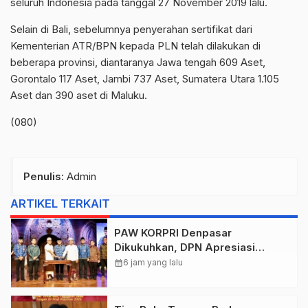
seluruh Indonesia pada tanggal 27 November 2019 lalu.
Selain di Bali, sebelumnya penyerahan sertifikat dari
Kementerian ATR/BPN kepada PLN telah dilakukan di
beberapa provinsi, diantaranya Jawa tengah 609 Aset,
Gorontalo 117 Aset, Jambi 737 Aset, Sumatera Utara 1.105
Aset dan 390 aset di Maluku.
(080)
Penulis
: Admin
ARTIKEL TERKAIT
PAW KORPRI Denpasar
Dikukuhkan, DPN Apresiasi
“Sembagi Arutala” untuk Lindungi
calendar_month
6 jam yang lalu
Pekerja Rentan