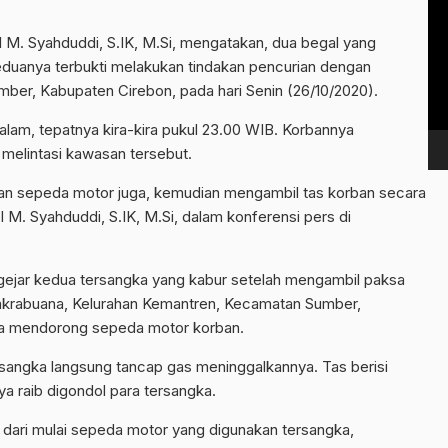
Vi
Pl
 M. Syahduddi, S.IK, M.Si, mengatakan, dua begal yang
Keduanya terbukti melakukan tindakan pencurian dengan
mber, Kabupaten Cirebon, pada hari Senin (26/10/2020).
lam, tepatnya kira-kira pukul 23.00 WIB. Korbannya
elintasi kawasan tersebut.
 sepeda motor juga, kemudian mengambil tas korban secara
M. Syahduddi, S.IK, M.Si, dalam konferensi pers di
gejar kedua tersangka yang kabur setelah mengambil paksa
 Cakrabuana, Kelurahan Kemantren, Kecamatan Sumber,
ka mendorong sepeda motor korban.
rsangka langsung tancap gas meninggalkannya. Tas berisi
a raib digondol para tersangka.
dari mulai sepeda motor yang digunakan tersangka,