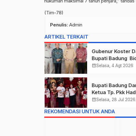
hukuman maksimal 7 tahun penjara,” tandas
(Tim-78)
Penulis
: Admin
ARTIKEL TERKAIT
Gubenur Koster D
Bupati Badung Bid
Obligasi Daerah :
calendar_month
Selasa, 4 Agt 2026
Gaspol Bangun
Infrastruktur
Bupati Badung Da
Ketua Tp. Pkk Hadi
Puncak Perayaan
calendar_month
Selasa, 28 Jul 2026
Tahun 2026
REKOMENDASI UNTUK ANDA