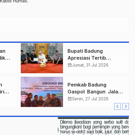
 Kabid Humas.
an
Bupati Badung
ik
Apresiasi Tertib
Adminduk dengan Rp10
calendar_month
Jumat, 31 Jul 2026
Juta
n
Pemkab Badung
ri
Gaspol Bangun Jalan
 Han
Strategis Rp. 2,9 T
calendar_month
Senin, 27 Jul 2026