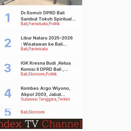
Dr.Somvir DPRD Bali
Sambut Tokoh Spiritual
Bali
Pariwisata
Politik
India Baba Bageshwar
Dham
Libur Nataru 2025–2026
: Wisatawan ke Bali
Bali
Pariwisata
Meningkat, Isu Penurunan
Kunjungan Tidak Benar
IGK Kresna Budi ,Ketua
Komisi II DPRD Bali ,
Bali
Ekonomi
Politik
Angkat Bicara Soal
Kelangkaan BBM
Bersubsidi Jenis Solar
Kombes Argo Wiyono,
Akpol 2003, Jabat
Sulawesi Tenggara
Terkini
Dirlantas Polda Sultra
Bali
Ekonomi