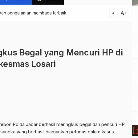
text_increase
atkan pengalaman membaca terbaik.
text_decrease
ngkus Begal yang Mencuri HP di
kesmas Losari
irebon Polda Jabar berhasil meringkus begal dan pencuri HP
ersangka yang berhasil diamankan petugas dalam kasus