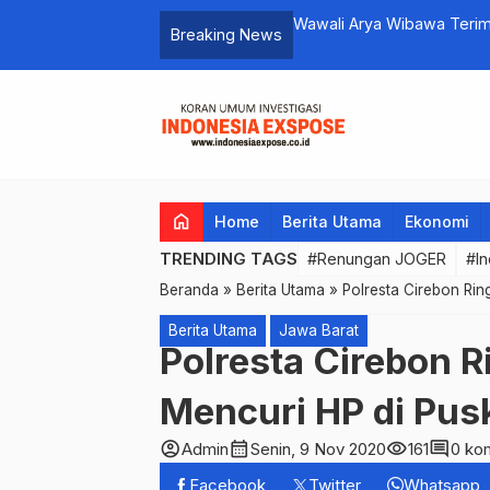
emi Optimalkan Layanan Pelanggan di
Wawali Arya Wibawa Terim
Breaking News
Anugerah KPAI 2023 di Kot
home
Home
Berita Utama
Ekonomi
TRENDING TAGS
#Renungan JOGER
#In
Beranda
»
Berita Utama
»
Polresta Cirebon Ri
Berita Utama
Jawa Barat
Polresta Cirebon 
Mencuri HP di Pus
account_circle
calendar_month
visibility
comment
Admin
Senin, 9 Nov 2020
161
0 ko
Facebook
Twitter
Whatsapp