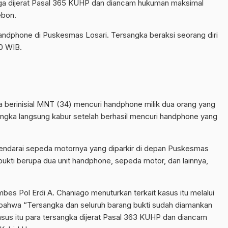
uga dijerat Pasal 365 KUHP dan diancam hukuman maksimal
ebon.
handphone di Puskesmas Losari. Tersangka beraksi seorang diri
30 WIB.
 berinisial MNT (34) mencuri handphone milik dua orang yang
angka langsung kabur setelah berhasil mencuri handphone yang
endarai sepeda motornya yang diparkir di depan Puskesmas
kti berupa dua unit handphone, sepeda motor, dan lainnya,
es Pol Erdi A. Chaniago menuturkan terkait kasus itu melalui
bahwa “Tersangka dan seluruh barang bukti sudah diamankan
 kasus itu para tersangka dijerat Pasal 363 KUHP dan diancam