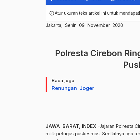
info
Atur ukuran teks artikel ini untuk mendap
Jakarta, Senin 09 November 2020
Polresta Cirebon Ri
Pus
Baca juga:
Renungan Joger
JAWA BARAT, INDEX
-Jajaran Polresta C
milik petugas puskesmas. Sedikitnya tiga t