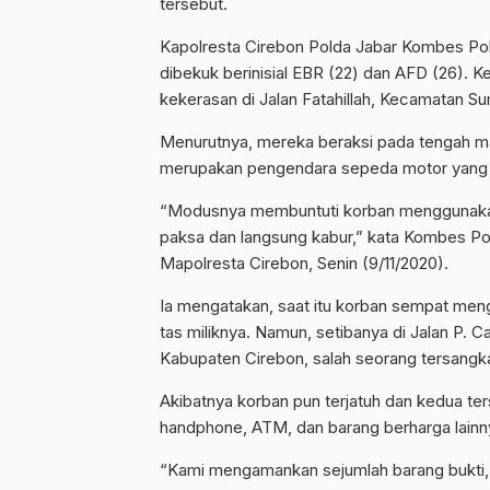
tersebut.
Kapolresta Cirebon Polda Jabar Kombes Pol
dibekuk berinisial EBR (22) dan AFD (26). 
kekerasan di Jalan Fatahillah, Kecamatan Su
Menurutnya, mereka beraksi pada tengah ma
merupakan pengendara sepeda motor yang m
“Modusnya membuntuti korban menggunakan
paksa dan langsung kabur,” kata Kombes Pol 
Mapolresta Cirebon, Senin (9/11/2020).
Ia mengatakan, saat itu korban sempat men
tas miliknya. Namun, setibanya di Jalan P.
Kabupaten Cirebon, salah seorang tersang
Akibatnya korban pun terjatuh dan kedua te
handphone, ATM, dan barang berharga lainny
“Kami mengamankan sejumlah barang bukti, 