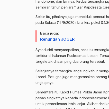
handphone, dan lainnya. Kedua tersangka j
sembilan tahun penjara,” ujar Kapolresta Cir
Selain itu, pihaknya juga menciduk pencuri 
pada Selasa (15/9/2020) kira-kira pukul 04.
Baca juga:
Renungan JOGER
Syahduddi menyampaikan, saat itu tersangka
tertidur di halaman Puskesmas Losari. Ters
tergeletak di samping dua orang tersebut.
Selanjutnya tersangka langsung kabur meng
Losari. Petugas juga mengamankan barang bu
ungkapnya.
Sementara itu Kabid Humas Polda Jabar Komb
pesan singkatnya kepada indonesiaexpose 
untuk pemeriksaan lebih lanjut. Akibat dari