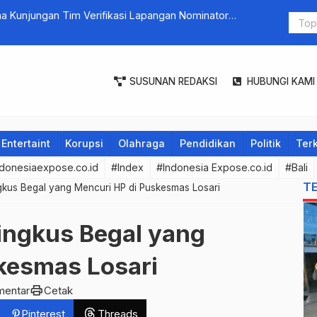
a Kunjungan Tim Verifikasi Lapangan Nominator
Bupati Tab
a Denpasar.
pantau harg
SUSUNAN REDAKSI
HUBUNGI KAMI
Entertaint
Korupsi
Olahraga
Pendidikan
Politik
Terk
donesiaexpose.co.id
#Index
#Indonesia Expose.co.id
#Bali
T
ngkus Begal yang Mencuri HP di Puskesmas Losari
Ringkus Begal yang
kesmas Losari
print
mentar
Cetak
Pinterest
Threads