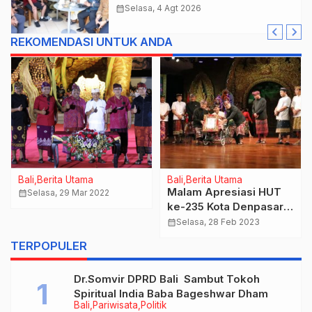
Mada Jadi Salah Satu Kawasan
calendar_month
Selasa, 4 Agt 2026
Prioritas
REKOMENDASI UNTUK ANDA
Bali
Berita Utama
Bali
Berita Utama
Malam Apresiasi HUT
calendar_month
Selasa, 29 Mar 2022
ke-235 Kota Denpasar,
Jaya Negara-Arya
calendar_month
Selasa, 28 Feb 2023
Wibawa Sampaikan
TERPOPULER
Capaian Kinerja
Pembangunan 2 Tahun
Dr.Somvir DPRD Bali Sambut Tokoh
Nahkodai Denpasar
Spiritual India Baba Bageshwar Dham
Bali
Pariwisata
Politik