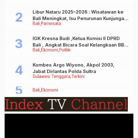
Libur Nataru 2025–2026 : Wisatawan ke
Bali Meningkat, Isu Penurunan Kunjungan
Bali
Pariwisata
Tidak Benar
IGK Kresna Budi ,Ketua Komisi II DPRD
Bali , Angkat Bicara Soal Kelangkaan BBM
Bali
Ekonomi
Politik
Bersubsidi Jenis Solar
Kombes Argo Wiyono, Akpol 2003,
Jabat Dirlantas Polda Sultra
Sulawesi Tenggara
Terkini
Bali
Ekonomi
Video
Player