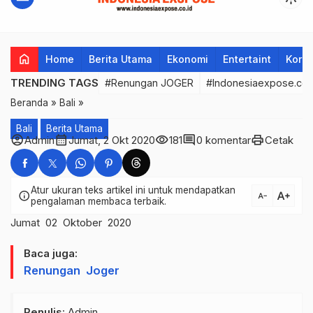
home
Home
Berita Utama
Ekonomi
Entertaint
Korup
TRENDING TAGS
#Renungan JOGER
#Indonesiaexpose.co.
Beranda
»
Bali
»
Bali
Berita Utama
account_circle
calendar_month
visibility
comment
print
Admin
Jumat, 2 Okt 2020
181
0 komentar
Cetak
Atur ukuran teks artikel ini untuk mendapatkan
text_increase
info
text_decrease
pengalaman membaca terbaik.
Jumat 02 Oktober 2020
Baca juga:
Renungan Joger
Penulis
: Admin