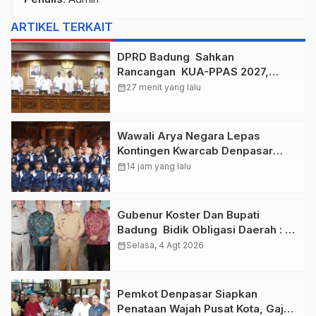
ARTIKEL TERKAIT
DPRD Badung Sahkan
Rancangan KUA-PPAS 2027,
Anggaran Tembus Lebih Dari
calendar_month
27 menit yang lalu
Rp. 11 Triliun
Wawali Arya Negara Lepas
Kontingen Kwarcab Denpasar
Menuju Jambore Nasional XII
calendar_month
14 jam yang lalu
Tahun 2026.
Gubenur Koster Dan Bupati
Badung Bidik Obligasi Daerah :
Gaspol Bangun Infrastruktur
calendar_month
Selasa, 4 Agt 2026
Pemkot Denpasar Siapkan
Penataan Wajah Pusat Kota, Gajah