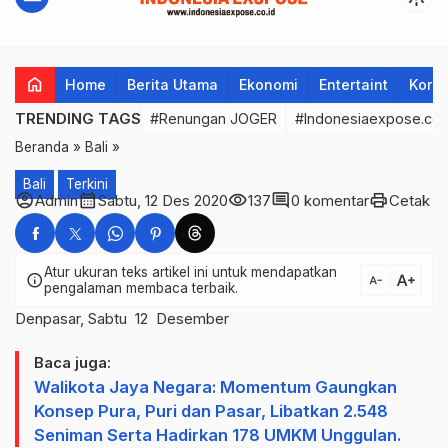
home
Home
Berita Utama
Ekonomi
Entertaint
Korup
TRENDING TAGS
#Renungan JOGER
#Indonesiaexpose.co.
Beranda
»
Bali
»
Bali
Terkini
account_circle
calendar_month
visibility
comment
print
Admin
Sabtu, 12 Des 2020
137
0 komentar
Cetak
Atur ukuran teks artikel ini untuk mendapatkan
text_increase
info
text_decrease
pengalaman membaca terbaik.
Denpasar, Sabtu 12 Desember
Baca juga:
Walikota Jaya Negara: Momentum Gaungkan
Konsep Pura, Puri dan Pasar, Libatkan 2.548
Seniman Serta Hadirkan 178 UMKM Unggulan.