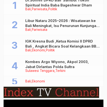
Dr.Somvir DPRD Bali Sambut Tokoh
Spiritual India Baba Bageshwar Dham
Bali
Pariwisata
Politik
Libur Nataru 2025–2026 : Wisatawan ke
Bali Meningkat, Isu Penurunan Kunjungan
Bali
Pariwisata
Tidak Benar
IGK Kresna Budi ,Ketua Komisi II DPRD
Bali , Angkat Bicara Soal Kelangkaan BBM
Bali
Ekonomi
Politik
Bersubsidi Jenis Solar
Kombes Argo Wiyono, Akpol 2003,
Jabat Dirlantas Polda Sultra
Sulawesi Tenggara
Terkini
Bali
Ekonomi
Video