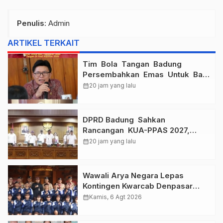
Penulis
: Admin
ARTIKEL TERKAIT
Tim Bola Tangan Badung
Persembahkan Emas Untuk Bali
, Taklukkan Jawa Tengah Di
calendar_month
20 jam yang lalu
Final Kejurnas 2026
DPRD Badung Sahkan
Rancangan KUA-PPAS 2027,
Anggaran Tembus Lebih Dari
calendar_month
20 jam yang lalu
Rp. 11 Triliun
Wawali Arya Negara Lepas
Kontingen Kwarcab Denpasar
Menuju Jambore Nasional XII
calendar_month
Kamis, 6 Agt 2026
Tahun 2026.