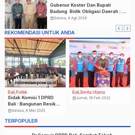
Gubenur Koster Dan Bupati
Badung Bidik Obligasi Daerah :
Gaspol Bangun Infrastruktur
calendar_month
Selasa, 4 Agt 2026
REKOMENDASI UNTUK ANDA
Bali
Politik
Bali
Berita Utama
Sidak Komisi 1 DPRD
calendar_month
Jumat, 18 Feb 2022
Bali : Bangunan Resiko
tinggi Tanpa Izin di
calendar_month
Selasa, 6 Mei 2025
Tebing Curam Pantai
TERPOPULER
Bingin, Desa Pecatu Bali