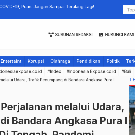
 COVID-19, Puan: Jangan Sampai Terulang Lagi!
ROSE Untu
SUSUNAN REDAKSI
HUBUNGI KAMI
Entertaint
Korupsi
Olahraga
Pendidikan
Politik
Terk
donesiaexpose.co.id
#Index
#Indonesia Expose.co.id
#Bali
T
melalui Udara, Trafik Penumpang di Bandara Angkasa Pura I
Perjalanan melalui Udara,
di Bandara Angkasa Pura I
 Di Tengah Pandemi