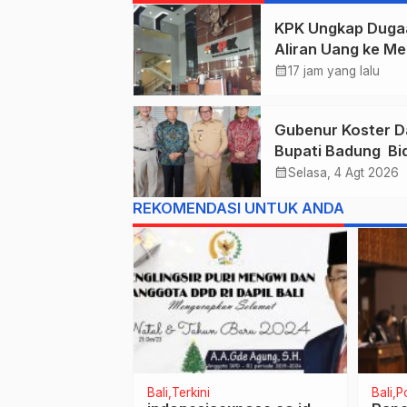
KPK Ungkap Duga
Aliran Uang ke Me
Kehutanan, Didug
calendar_month
17 jam yang lalu
Terkait Pelepasan
Kawasan Hutan di
Gubenur Koster D
Kuansing
Bupati Badung Bid
Obligasi Daerah :
calendar_month
Selasa, 4 Agt 2026
Gaspol Bangun
REKOMENDASI UNTUK ANDA
Infrastruktur
Bali
Terkini
Bali
B