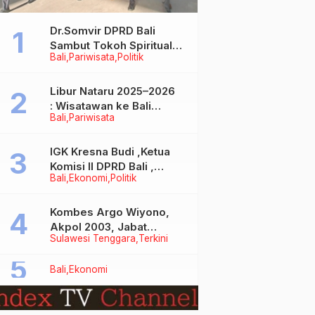
Dr.Somvir DPRD Bali
Sambut Tokoh Spiritual
Bali
Pariwisata
Politik
India Baba Bageshwar
Dham
Libur Nataru 2025–2026
: Wisatawan ke Bali
Bali
Pariwisata
Meningkat, Isu Penurunan
Kunjungan Tidak Benar
IGK Kresna Budi ,Ketua
Komisi II DPRD Bali ,
Bali
Ekonomi
Politik
Angkat Bicara Soal
Kelangkaan BBM
Bersubsidi Jenis Solar
Kombes Argo Wiyono,
Akpol 2003, Jabat
Sulawesi Tenggara
Terkini
Dirlantas Polda Sultra
Bali
Ekonomi