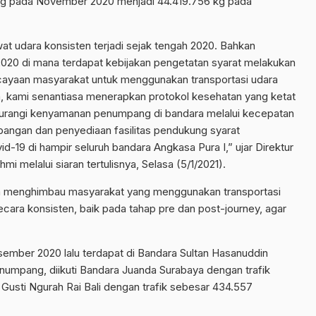
kg pada November 2020 menjadi 44.419.756 kg pada
t udara konsisten terjadi sejak tengah 2020. Bahkan
020 di mana terdapat kebijakan pengetatan syarat melakukan
rcayaan masyarakat untuk menggunakan transportasi udara
a, kami senantiasa menerapkan protokol kesehatan yang ketat
gurangi kenyamanan penumpang di bandara melalui kecepatan
angan dan penyediaan fasilitas pendukung syarat
d-19 di hampir seluruh bandara Angkasa Pura I,” ujar Direktur
 melalui siaran tertulisnya, Selasa (5/1/2021).
iasa menghimbau masyarakat yang menggunakan transportasi
cara konsisten, baik pada tahap pre dan post-journey, agar
ember 2020 lalu terdapat di Bandara Sultan Hasanuddin
numpang, diikuti Bandara Juanda Surabaya dengan trafik
usti Ngurah Rai Bali dengan trafik sebesar 434.557