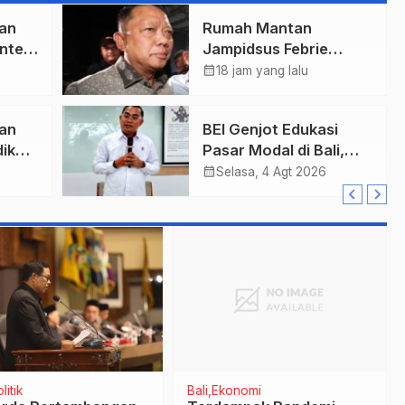
an
Rumah Mantan
nteri
Jampidsus Febrie
a
Adriansyah Digeledah
calendar_month
18 jam yang lalu
Tim Penyidik Kejaksaan
Agung, Dokumen
an
BEI Genjot Edukasi
Dugaan TPPU Disita
ik
Pasar Modal di Bali,
Obligasi Daerah Dinilai
calendar_month
Selasa, 4 Agt 2026
Bisa Jadi Mesin
Percepatan
Pembangunan
erita Utama
Bali
Terkini