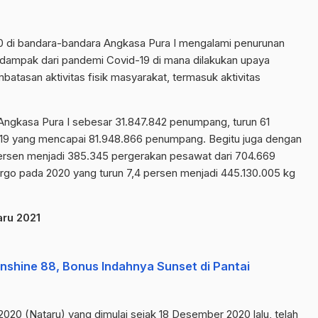
20 di bandara-bandara Angkasa Pura I mengalami penurunan
an dampak dari pandemi Covid-19 di mana dilakukan upaya
batasan aktivitas fisik masyarakat, termasuk aktivitas
Angkasa Pura I sebesar 31.847.842 penumpang, turun 61
019 yang mencapai 81.948.866 penumpang. Begitu juga dengan
persen menjadi 385.345 pergerakan pesawat dari 704.669
rgo pada 2020 yang turun 7,4 persen menjadi 445.130.005 kg
aru 2021
nshine 88, Bonus Indahnya Sunset di Pantai
020 (Nataru) yang dimulai sejak 18 Desember 2020 lalu, telah