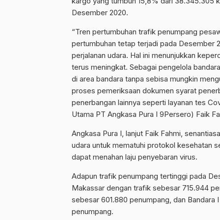
kargo yang tumbuh 15,8% dari 38.345.305 
Desember 2020.
“Tren pertumbuhan trafik penumpang pesawa
pertumbuhan tetap terjadi pada Desember 2
perjalanan udara. Hal ini menunjukkan kepe
terus meningkat. Sebagai pengelola bandar
di area bandara tanpa sebisa mungkin men
proses pemeriksaan dokumen syarat penerb
penerbangan lainnya seperti layanan tes Covi
Utama PT Angkasa Pura I 9Persero) Faik Fahmi
Angkasa Pura I, lanjut Faik Fahmi, senant
udara untuk mematuhi protokol kesehatan se
dapat menahan laju penyebaran virus.
Adapun trafik penumpang tertinggi pada Des
Makassar dengan trafik sebesar 715.944 pe
sebesar 601.880 penumpang, dan Bandara I G
penumpang.