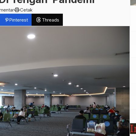
print
mentar
Cetak
Pinterest
Threads