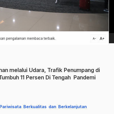
Vi
Pl
text_increase
atkan pengalaman membaca terbaik.
text_decrease
nan melalui Udara, Trafik Penumpang di
 Tumbuh 11 Persen Di Tengah Pandemi
Pariwisata Berkualitas dan Berkelanjutan