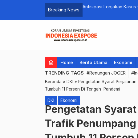
Antisipasi Lonjakan Kasus
Breaking News
home
Home
Berita Utama
Ekonomi
TRENDING TAGS
#Renungan JOGER
#In
Beranda
»
DKI
»
Pengetatan Syarat Perjalanan 
Tumbuh 11 Persen Di Tengah Pandemi
DKI
Ekonomi
Pengetatan Syarat 
Trafik Penumpang 
Tumbuh 11 Persen