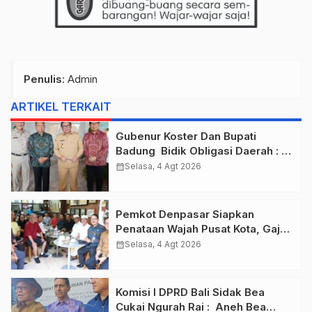
Penulis
: Admin
ARTIKEL TERKAIT
Gubenur Koster Dan Bupati
Badung Bidik Obligasi Daerah :
Gaspol Bangun Infrastruktur
calendar_month
Selasa, 4 Agt 2026
Pemkot Denpasar Siapkan
Penataan Wajah Pusat Kota, Gajah
Mada Jadi Salah Satu Kawasan
calendar_month
Selasa, 4 Agt 2026
Prioritas
Komisi I DPRD Bali Sidak Bea
Cukai Ngurah Rai : Aneh Bea