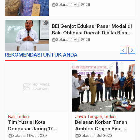
Cukai Tolak berikan List Data
calendar_month
Selasa, 4 Agt 2026
Barang Sitaan
BEI Genjot Edukasi Pasar Modal di
Bali, Obligasi Daerah Dinilai Bisa
Jadi Mesin Percepatan
calendar_month
Selasa, 4 Agt 2026
Pembangunan
REKOMENDASI UNTUK ANDA
Bali
Terkini
Jawa Tengah
Terkini
Tim Yustisi Kota
Belasan Korban Tanah
Denpasar Jaring 17
Ambles Grajen Bisa
Orang Pelanggar
Tempati Rumah Baru
calendar_month
Selasa, 1 Des 2020
calendar_month
Selasa, 4 Jul 2023