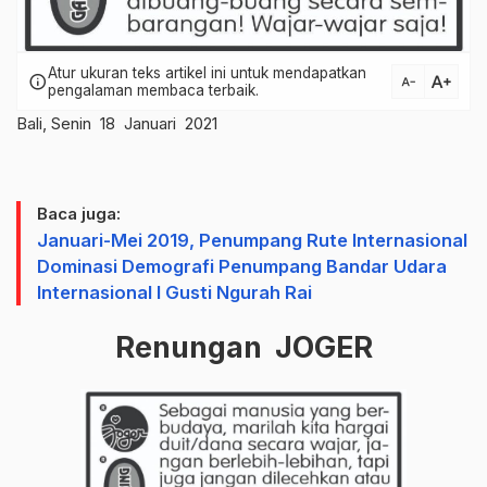
Atur ukuran teks artikel ini untuk mendapatkan
text_increase
info
text_decrease
pengalaman membaca terbaik.
Bali, Senin 18 Januari 2021
Baca juga:
Januari-Mei 2019, Penumpang Rute Internasional
Dominasi Demografi Penumpang Bandar Udara
Internasional I Gusti Ngurah Rai
Renungan JOGER