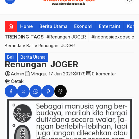
home
Home
Berita Utama
Ekonomi
Entertaint
Korup
TRENDING TAGS
#Renungan JOGER
#Indonesiaexpose.co.
Beranda
»
Bali
»
Renungan JOGER
Bali
Berita Utama
Renungan JOGER
account_circle
calendar_month
visibility
comment
Admin
Minggu, 17 Jan 2021
179
0 komentar
print
Cetak