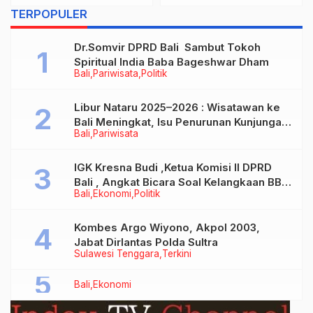
Prokes di Kelurahan
TERPOPULER
Padangsambian
Dr.Somvir DPRD Bali Sambut Tokoh
Spiritual India Baba Bageshwar Dham
Bali
Pariwisata
Politik
Libur Nataru 2025–2026 : Wisatawan ke
Bali Meningkat, Isu Penurunan Kunjungan
Bali
Pariwisata
Tidak Benar
IGK Kresna Budi ,Ketua Komisi II DPRD
Bali , Angkat Bicara Soal Kelangkaan BBM
Bali
Ekonomi
Politik
Bersubsidi Jenis Solar
Kombes Argo Wiyono, Akpol 2003,
Jabat Dirlantas Polda Sultra
Sulawesi Tenggara
Terkini
Bali
Ekonomi