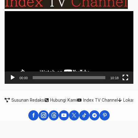
Video
Player
00:00
10:18
Susunan Redaksi
Hubungi Kami
Index TV Channel
Lokasi
Indonesia Expose - Berita Cepat, Akurat, dan Terpercaya