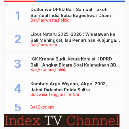
Kab.Badung-Bali
Dr.Somvir DPRD Bali Sambut Tokoh
Spiritual India Baba Bageshwar Dham
Bali
Pariwisata
Politik
Libur Nataru 2025–2026 : Wisatawan ke
Bali Meningkat, Isu Penurunan Kunjungan
Bali
Pariwisata
Tidak Benar
IGK Kresna Budi ,Ketua Komisi II DPRD
Bali , Angkat Bicara Soal Kelangkaan BBM
Bali
Ekonomi
Politik
Bersubsidi Jenis Solar
Kombes Argo Wiyono, Akpol 2003,
Jabat Dirlantas Polda Sultra
Sulawesi Tenggara
Terkini
Bali
Ekonomi