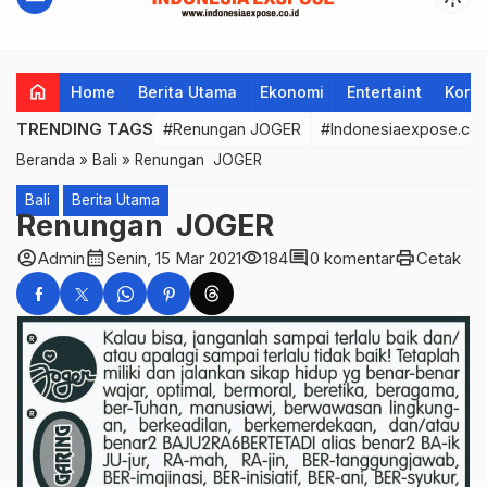
home
Home
Berita Utama
Ekonomi
Entertaint
Korup
TRENDING TAGS
#Renungan JOGER
#Indonesiaexpose.co.
Beranda
»
Bali
»
Renungan JOGER
Bali
Berita Utama
Renungan JOGER
account_circle
calendar_month
visibility
comment
print
Admin
Senin, 15 Mar 2021
184
0 komentar
Cetak