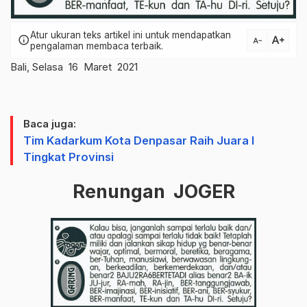
Atur ukuran teks artikel ini untuk mendapatkan
text_increase
info
text_decrease
pengalaman membaca terbaik.
Bali, Selasa 16 Maret 2021
Baca juga:
Tim Kadarkum Kota Denpasar Raih Juara I
Tingkat Provinsi
Renungan JOGER