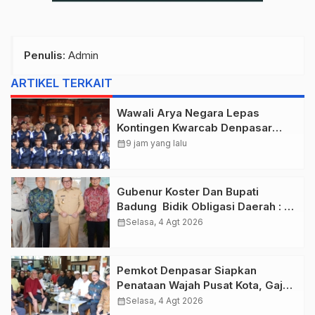
Penulis
: Admin
ARTIKEL TERKAIT
Wawali Arya Negara Lepas
Kontingen Kwarcab Denpasar
Menuju Jambore Nasional XII
calendar_month
9 jam yang lalu
Tahun 2026.
Gubenur Koster Dan Bupati
Badung Bidik Obligasi Daerah :
Gaspol Bangun Infrastruktur
calendar_month
Selasa, 4 Agt 2026
Pemkot Denpasar Siapkan
Penataan Wajah Pusat Kota, Gajah
Mada Jadi Salah Satu Kawasan
calendar_month
Selasa, 4 Agt 2026
Prioritas