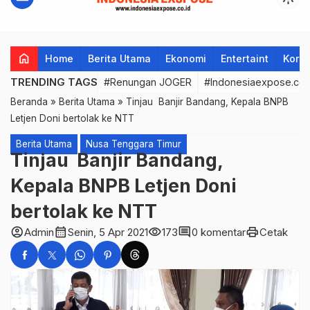
home
Home
Berita Utama
Ekonomi
Entertaint
Korup
TRENDING TAGS
#Renungan JOGER
#Indonesiaexpose.co.
Beranda
»
Berita Utama
»
Tinjau Banjir Bandang, Kepala BNPB
Letjen Doni bertolak ke NTT
Berita Utama
Nusa Tenggara Timur
Tinjau Banjir Bandang,
Kepala BNPB Letjen Doni
bertolak ke NTT
account_circle
calendar_month
visibility
comment
print
Admin
Senin, 5 Apr 2021
173
0 komentar
Cetak