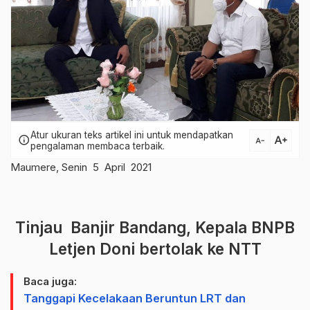
Atur ukuran teks artikel ini untuk mendapatkan
text_increase
info
text_decrease
pengalaman membaca terbaik.
Maumere, Senin 5 April 2021
Tinjau Banjir Bandang, Kepala BNPB
Letjen Doni bertolak ke NTT
Baca juga:
Tanggapi Kecelakaan Beruntun LRT dan