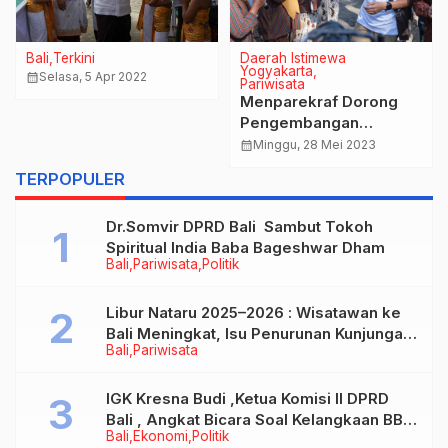
Bali
Terkini
Daerah Istimewa
Yogyakarta
calendar_month
Selasa, 5 Apr 2022
Pariwisata
Menparekraf Dorong
Pengembangan
Parekraf Desa Wisata
calendar_month
Minggu, 28 Mei 2023
Wukirsari DIY
TERPOPULER
Dr.Somvir DPRD Bali Sambut Tokoh
Spiritual India Baba Bageshwar Dham
Bali
Pariwisata
Politik
Libur Nataru 2025–2026 : Wisatawan ke
Bali Meningkat, Isu Penurunan Kunjungan
Bali
Pariwisata
Tidak Benar
IGK Kresna Budi ,Ketua Komisi II DPRD
Bali , Angkat Bicara Soal Kelangkaan BBM
Bali
Ekonomi
Politik
Bersubsidi Jenis Solar