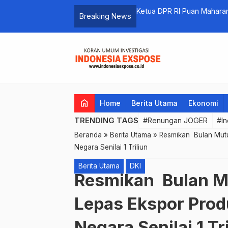
NI Andika Perkasa Surpres Calon
Tidak Memiliki Nilai Guna
Breaking News
…
home
Home
Berita Utama
Ekonomi
TRENDING TAGS
#Renungan JOGER
#In
Beranda
»
Berita Utama
»
Resmikan Bulan Mutu
Negara Senilai 1 Triliun
Berita Utama
DKI
Resmikan Bulan M
Lepas Ekspor Prod
Negara Senilai 1 Tr