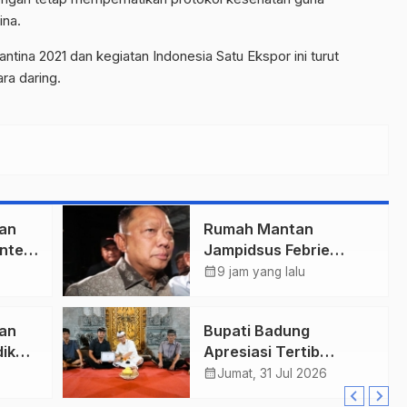
ina.
ntina 2021 dan kegiatan Indonesia Satu Ekspor ini turut
ra daring.
an
Rumah Mantan
nteri
Jampidsus Febrie
a
Adriansyah Digeledah
calendar_month
9 jam yang lalu
Tim Penyidik Kejaksaan
Agung, Dokumen
an
Bupati Badung
Dugaan TPPU Disita
ik
Apresiasi Tertib
Adminduk dengan Rp10
calendar_month
Jumat, 31 Jul 2026
Juta