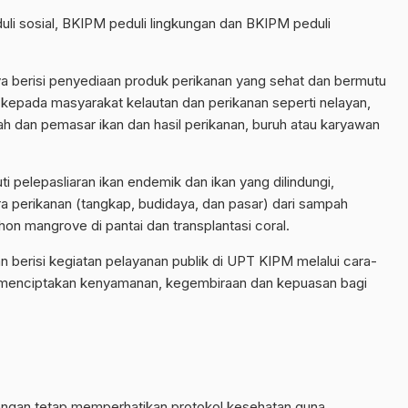
li sosial, BKIPM peduli lingkungan dan BKIPM peduli
nya berisi penyediaan produk perikanan yang sehat dan bermutu
kepada masyarakat kelautan dan perikanan seperti nelayan,
 dan pemasar ikan dan hasil perikanan, buruh atau karyawan
 pelepasliaran ikan endemik dan ikan yang dilindungi,
a perikanan (tangkap, budidaya, dan pasar) dari sampah
on mangrove di pantai dan transplantasi coral.
n berisi kegiatan pelayanan publik di UPT KIPM melalui cara-
t menciptakan kenyamanan, kegembiraan dan kepuasan bagi
 dengan tetap memperhatikan protokol kesehatan guna