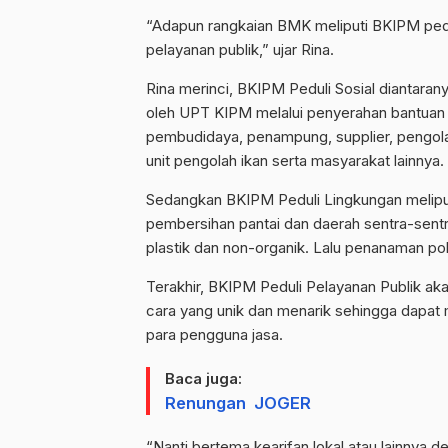
“Adapun rangkaian BMK meliputi BKIPM pedu
pelayanan publik,” ujar Rina.
Rina merinci, BKIPM Peduli Sosial diantara
oleh UPT KIPM melalui penyerahan bantuan 
pembudidaya, penampung, supplier, pengolah
unit pengolah ikan serta masyarakat lainnya.
Sedangkan BKIPM Peduli Lingkungan meliputi
pembersihan pantai dan daerah sentra-sentr
plastik dan non-organik. Lalu penanaman poh
Terakhir, BKIPM Peduli Pelayanan Publik aka
cara yang unik dan menarik sehingga dapa
para pengguna jasa.
Baca juga:
Renungan JOGER
“Nanti bertema kearifan lokal atau lainnya