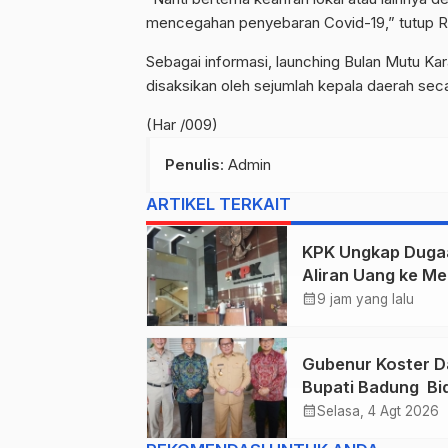
mencegahan penyebaran Covid-19,” tutup R
Sebagai informasi, launching Bulan Mutu Kara
disaksikan oleh sejumlah kepala daerah seca
(Har /009)
Penulis
: Admin
ARTIKEL TERKAIT
KPK Ungkap Duga
Aliran Uang ke Me
Kehutanan, Didug
calendar_month
9 jam yang lalu
Terkait Pelepasan
Kawasan Hutan di
Gubenur Koster D
Kuansing
Bupati Badung Bid
Obligasi Daerah :
calendar_month
Selasa, 4 Agt 2026
Gaspol Bangun