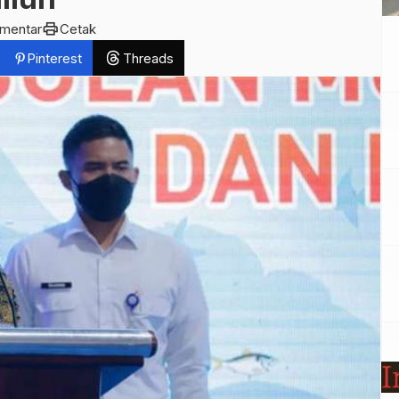
print
omentar
Cetak
Pinterest
Threads