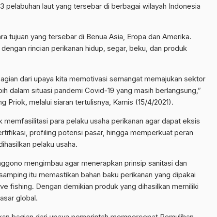
 pelabuhan laut yang tersebar di berbagai wilayah Indonesia
ra tujuan yang tersebar di Benua Asia, Eropa dan Amerika.
n dengan rincian perikanan hidup, segar, beku, dan produk
bagian dari upaya kita memotivasi semangat memajukan sektor
lebih dalam situasi pandemi Covid-19 yang masih berlangsung,”
 Priok, melalui siaran tertulisnya, Kamis (15/4/2021).
 memfasilitasi para pelaku usaha perikanan agar dapat eksis
rtifikasi, profiling potensi pasar, hingga memperkuat peran
dihasilkan pelaku usaha.
nggono mengimbau agar menerapkan prinsip sanitasi dan
isamping itu memastikan bahan baku perikanan yang dipakai
ive fishing. Dengan demikian produk yang dihasilkan memiliki
sar global.
pakan bagian dari upaya pemerintah mempercepat Pemulihan