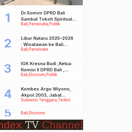
Dr.Somvir DPRD Bali
Sambut Tokoh Spiritual
Bali
Pariwisata
Politik
India Baba Bageshwar
Dham
Libur Nataru 2025–2026
: Wisatawan ke Bali
Bali
Pariwisata
Meningkat, Isu Penurunan
Kunjungan Tidak Benar
IGK Kresna Budi ,Ketua
Komisi II DPRD Bali ,
Bali
Ekonomi
Politik
Angkat Bicara Soal
Kelangkaan BBM
Bersubsidi Jenis Solar
Kombes Argo Wiyono,
Akpol 2003, Jabat
Sulawesi Tenggara
Terkini
Dirlantas Polda Sultra
Bali
Ekonomi