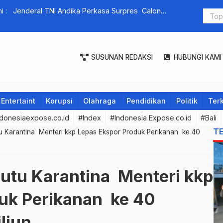
, Bapenda Kota Denpasar Musnahkan Ratusan Arsip.
Re
SUSUNAN REDAKSI
HUBUNGI KAMI
Entertaint
Korupsi
Olahraga
Pendidikan
Politik
Terk
donesiaexpose.co.id
#Index
#Indonesia Expose.co.id
#Bali
T
 Karantina Menteri kkp Lepas Ekspor Produk Perikanan ke 40
utu Karantina Menteri kkp
uk Perikanan ke 40
iliun