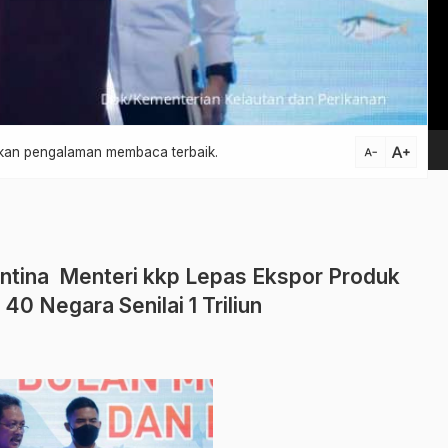
Vi
Pl
text_increase
atkan pengalaman membaca terbaik.
text_decrease
ntina Menteri kkp Lepas Ekspor Produk
40 Negara Senilai 1 Triliun