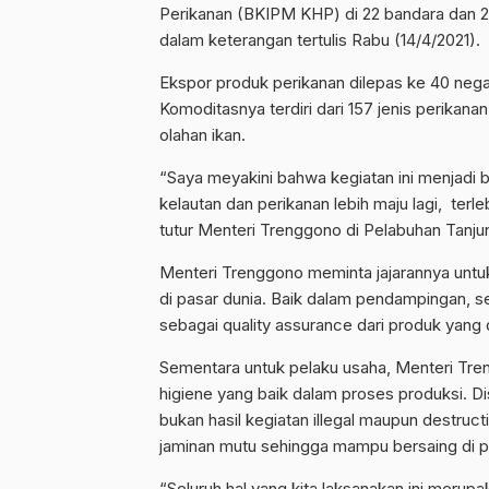
Perikanan (BKIPM KHP) di 22 bandara dan 23
dalam keterangan tertulis Rabu (14/4/2021).
Ekspor produk perikanan dilepas ke 40 nega
Komoditasnya terdiri dari 157 jenis perikana
olahan ikan.
“Saya meyakini bahwa kegiatan ini menjadi 
kelautan dan perikanan lebih maju lagi, ter
tutur Menteri Trenggono di Pelabuhan Tanjung
Menteri Trenggono meminta jajarannya untuk
di pasar dunia. Baik dalam pendampingan, se
sebagai quality assurance dari produk yang 
Sementara untuk pelaku usaha, Menteri Tre
higiene yang baik dalam proses produksi. D
bukan hasil kegiatan illegal maupun destruct
jaminan mutu sehingga mampu bersaing di pa
“Seluruh hal yang kita laksanakan ini meru