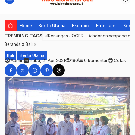
home
Home
Berita Utama
Ekonomi
Entertaint
Korup
TRENDING TAGS
#Renungan JOGER
#Indonesiaexpose.co.
Beranda
»
Bali
»
Bali
Berita Utama
account_circle
calendar_month
visibility
comment
print
Admin
Rabu, 21 Apr 2021
190
0 komentar
Cetak