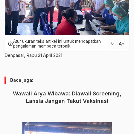
Atur ukuran teks artikel ini untuk mendapatkan
text_increase
info
text_decrease
pengalaman membaca terbaik.
Denpasar, Rabu 21 April 2021
Baca juga:
Wawali Arya Wibawa: Diawali Screening,
Lansia Jangan Takut Vaksinasi