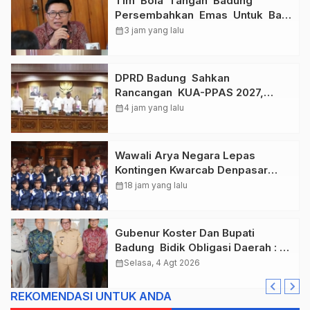
Tim Bola Tangan Badung
Persembahkan Emas Untuk Bali
, Taklukkan Jawa Tengah Di
calendar_month
3 jam yang lalu
Final Kejurnas 2026
DPRD Badung Sahkan
Rancangan KUA-PPAS 2027,
Anggaran Tembus Lebih Dari
calendar_month
4 jam yang lalu
Rp. 11 Triliun
Wawali Arya Negara Lepas
Kontingen Kwarcab Denpasar
Menuju Jambore Nasional XII
calendar_month
18 jam yang lalu
Tahun 2026.
Gubenur Koster Dan Bupati
Badung Bidik Obligasi Daerah :
Gaspol Bangun Infrastruktur
calendar_month
Selasa, 4 Agt 2026
REKOMENDASI UNTUK ANDA