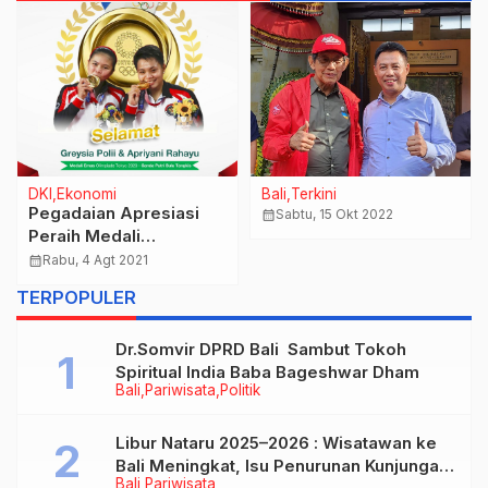
DKI
Ekonomi
Bali
Terkini
Pegadaian Apresiasi
calendar_month
Sabtu, 15 Okt 2022
Peraih Medali
Olimpiade Tokyo
calendar_month
Rabu, 4 Agt 2021
dengan 3 kg Tabungan
TERPOPULER
Emas
Dr.Somvir DPRD Bali Sambut Tokoh
Spiritual India Baba Bageshwar Dham
Bali
Pariwisata
Politik
Libur Nataru 2025–2026 : Wisatawan ke
Bali Meningkat, Isu Penurunan Kunjungan
Bali
Pariwisata