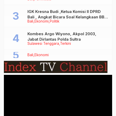
Tidak Benar
IGK Kresna Budi ,Ketua Komisi II DPRD
Bali , Angkat Bicara Soal Kelangkaan BBM
Bali
Ekonomi
Politik
Bersubsidi Jenis Solar
Kombes Argo Wiyono, Akpol 2003,
Jabat Dirlantas Polda Sultra
Sulawesi Tenggara
Terkini
Bali
Ekonomi
Video
Player