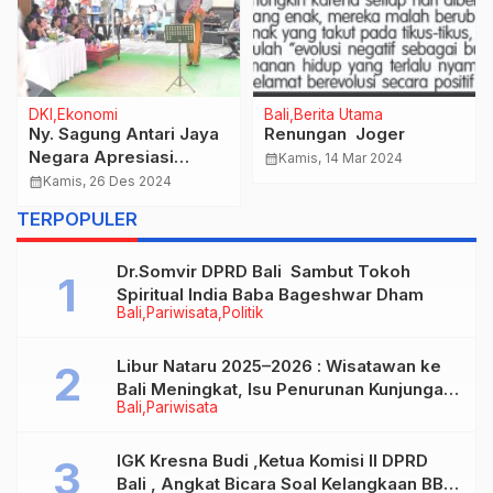
DKI
Ekonomi
Bali
Berita Utama
Ny. Sagung Antari Jaya
Renungan Joger
Negara Apresiasi
calendar_month
Kamis, 14 Mar 2024
Karaoke Kontes di
calendar_month
Kamis, 26 Des 2024
Arena Denfest ke-17
TERPOPULER
yang di Gelar BPD Bali
Dr.Somvir DPRD Bali Sambut Tokoh
Spiritual India Baba Bageshwar Dham
Bali
Pariwisata
Politik
Libur Nataru 2025–2026 : Wisatawan ke
Bali Meningkat, Isu Penurunan Kunjungan
Bali
Pariwisata
Tidak Benar
IGK Kresna Budi ,Ketua Komisi II DPRD
Bali , Angkat Bicara Soal Kelangkaan BBM