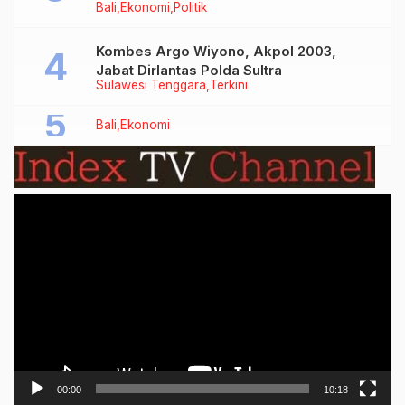
Bali
Ekonomi
Politik
Bersubsidi Jenis Solar
Kombes Argo Wiyono, Akpol 2003,
Jabat Dirlantas Polda Sultra
Sulawesi Tenggara
Terkini
Bali
Ekonomi
Video
Player
00:00
10:18