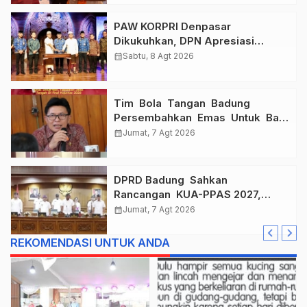
PAW KORPRI Denpasar
Dikukuhkan, DPN Apresiasi
“Sembagi Arutala” untuk Lindungi
calendar_month
Sabtu, 8 Agt 2026
Pekerja Rentan
Tim Bola Tangan Badung
Persembahkan Emas Untuk Bali
, Taklukkan Jawa Tengah Di
calendar_month
Jumat, 7 Agt 2026
Final Kejurnas 2026
DPRD Badung Sahkan
Rancangan KUA-PPAS 2027,
Anggaran Tembus Lebih Dari
calendar_month
Jumat, 7 Agt 2026
Rp. 11 Triliun
REKOMENDASI UNTUK ANDA