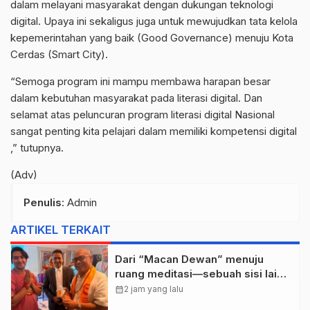
dalam melayani masyarakat dengan dukungan teknologi
digital. Upaya ini sekaligus juga untuk mewujudkan tata kelola
kepemerintahan yang baik (Good Governance) menuju Kota
Cerdas (Smart City).
“Semoga program ini mampu membawa harapan besar
dalam kebutuhan masyarakat pada literasi digital. Dan
selamat atas peluncuran program literasi digital Nasional
sangat penting kita pelajari dalam memiliki kompetensi digital
,” tutupnya.
(Adv)
Penulis
: Admin
ARTIKEL TERKAIT
Dari “Macan Dewan” menuju
ruang meditasi—sebuah sisi lain I
Dewa Nyoman Rai Bertemu Baba
calendar_month
2 jam yang lalu
Bageshwar Dham.