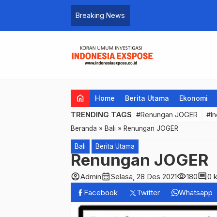
,73 persen Ditujukan untuk UMKM
Breaking News
home
Home
Berita Utama
Ekonomi
TRENDING TAGS
#Renungan JOGER
#In
Beranda
»
Bali
»
Renungan JOGER
Bali
Berita Utama
Renungan JOGER
account_circle
calendar_month
visibility
comment
Admin
Selasa, 28 Des 2021
180
0 
Facebook
Twitter
Whatsapp