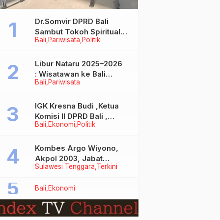
Dr.Somvir DPRD Bali
Sambut Tokoh Spiritual
Bali
Pariwisata
Politik
India Baba Bageshwar
Dham
Libur Nataru 2025–2026
: Wisatawan ke Bali
Bali
Pariwisata
Meningkat, Isu Penurunan
Kunjungan Tidak Benar
IGK Kresna Budi ,Ketua
Komisi II DPRD Bali ,
Bali
Ekonomi
Politik
Angkat Bicara Soal
Kelangkaan BBM
Bersubsidi Jenis Solar
Kombes Argo Wiyono,
Akpol 2003, Jabat
Sulawesi Tenggara
Terkini
Dirlantas Polda Sultra
Bali
Ekonomi