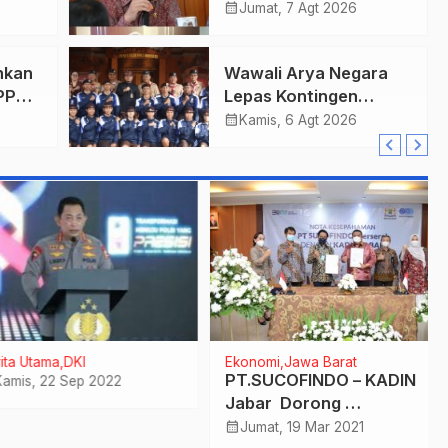
gi
Persembahkan Emas
calendar_month
Jumat, 7 Agt 2026
Untuk Bali , Taklukkan
Jawa Tengah Di Final
hkan
Wawali Arya Negara
Kejurnas 2026
PPAS
Lepas Kontingen
Kwarcab Denpasar
calendar_month
Kamis, 6 Agt 2026
ari
Menuju Jambore
Nasional XII Tahun
2026.
a Utama
DKI
Ekonomi
Jawa Barat
PT.SUCOFINDO – KADIN
is, 22 Sep 2022
Jabar Dorong
Pemulihan Ekonomi
calendar_month
Jumat, 19 Mar 2021