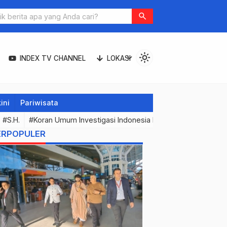
 JOGER
search
light_mode
expand_more
INDEX TV CHANNEL
LOKASI
ini
Pariwisata
#S.H.
#Koran Umum Investigasi Indonesia Expose & Media Onli
ERPOPULER