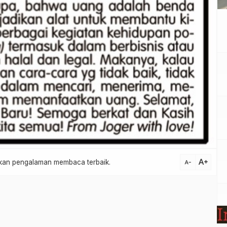
text_increase
atkan pengalaman membaca terbaik.
text_decrease