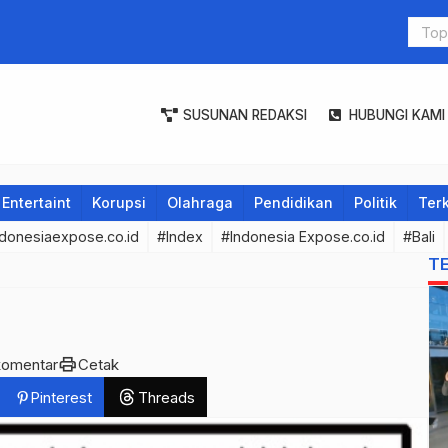
Renungan
SUSUNAN REDAKSI
HUBUNGI KAMI
Entertaint
Korupsi
Olahraga
Pendidikan
Politik
Terk
donesiaexpose.co.id
#Index
#Indonesia Expose.co.id
#Bali
T
print
komentar
Cetak
Pinterest
Threads