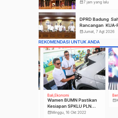
Apresiasi “Semba
calendar_month
7 jam yang lalu
Arutala” untuk
Lindungi Pekerja
DPRD Badung Sa
Rentan
Rancangan KUA-
2027, Anggaran
calendar_month
Jumat, 7 Agt 2026
Tembus Lebih D
REKOMENDASI UNTUK ANDA
Rp. 11 Triliun
Bali
Ekonomi
Berit
esmikan The
Wamen BUMN Pastikan
calendar_month
Kam
tive Lounge di
Kesiapan SPKLU PLN
untuk Sukseskan
calendar_month
gt 2024
Minggu, 16 Okt 2022