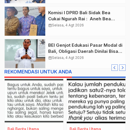
Komisi I DPRD Bali Sidak Bea
Cukai Ngurah Rai : Aneh Bea
Cukai Tolak berikan List Data
calendar_month
Selasa, 4 Agt 2026
Barang Sitaan
BEI Genjot Edukasi Pasar Modal di
Bali, Obligasi Daerah Dinilai Bisa
Jadi Mesin Percepatan
calendar_month
Selasa, 4 Agt 2026
Pembangunan
REKOMENDASI UNTUK ANDA
Bali
Berita Utama
Bali
Berita Utama