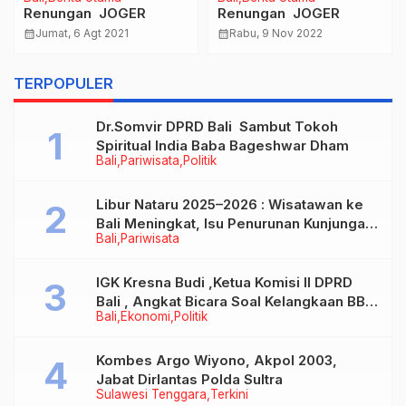
Renungan JOGER
Renungan JOGER
calendar_month
Jumat, 6 Agt 2021
calendar_month
Rabu, 9 Nov 2022
TERPOPULER
Dr.Somvir DPRD Bali Sambut Tokoh
Spiritual India Baba Bageshwar Dham
Bali
Pariwisata
Politik
Libur Nataru 2025–2026 : Wisatawan ke
Bali Meningkat, Isu Penurunan Kunjungan
Bali
Pariwisata
Tidak Benar
IGK Kresna Budi ,Ketua Komisi II DPRD
Bali , Angkat Bicara Soal Kelangkaan BBM
Bali
Ekonomi
Politik
Bersubsidi Jenis Solar
Kombes Argo Wiyono, Akpol 2003,
Jabat Dirlantas Polda Sultra
Sulawesi Tenggara
Terkini