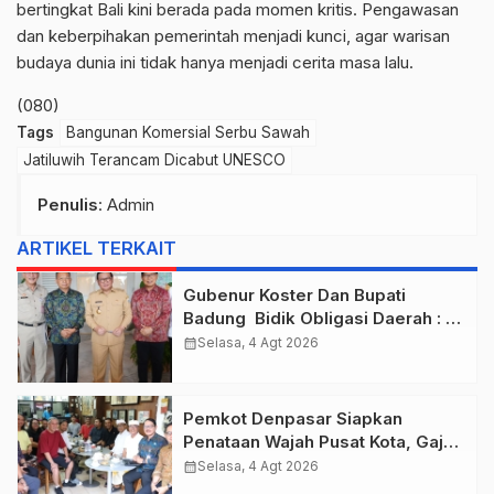
bertingkat Bali kini berada pada momen kritis. Pengawasan
dan keberpihakan pemerintah menjadi kunci, agar warisan
budaya dunia ini tidak hanya menjadi cerita masa lalu.
(080)
Tags
Bangunan Komersial Serbu Sawah
Jatiluwih Terancam Dicabut UNESCO
Penulis
: Admin
ARTIKEL TERKAIT
Gubenur Koster Dan Bupati
Badung Bidik Obligasi Daerah :
Gaspol Bangun Infrastruktur
calendar_month
Selasa, 4 Agt 2026
Pemkot Denpasar Siapkan
Penataan Wajah Pusat Kota, Gajah
Mada Jadi Salah Satu Kawasan
calendar_month
Selasa, 4 Agt 2026
Prioritas