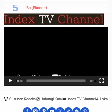
Bali
Ekonomi
Video
Player
00:00
10:18
Susunan Redaksi
Hubungi Kami
Index TV Channel
Lokasi