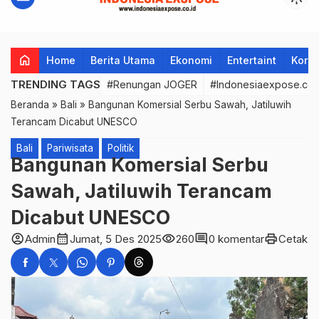
home
Home
Berita Utama
Ekonomi
Entertaint
Korup
TRENDING TAGS
#Renungan JOGER
#Indonesiaexpose.co.
Beranda
»
Bali
»
Bangunan Komersial Serbu Sawah, Jatiluwih
Terancam Dicabut UNESCO
Bali
Pariwisata
Politik
Bangunan Komersial Serbu
Sawah, Jatiluwih Terancam
Dicabut UNESCO
account_circle
calendar_month
visibility
comment
print
Admin
Jumat, 5 Des 2025
260
0 komentar
Cetak