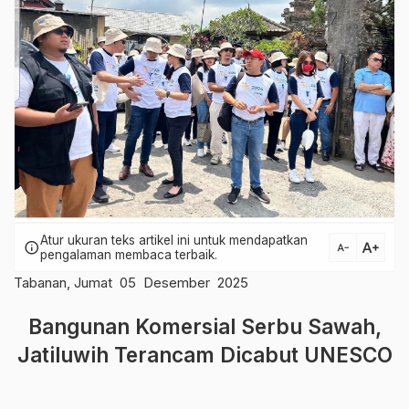
Atur ukuran teks artikel ini untuk mendapatkan
text_increase
info
text_decrease
pengalaman membaca terbaik.
Tabanan, Jumat 05 Desember 2025
Bangunan Komersial Serbu Sawah,
Jatiluwih Terancam Dicabut UNESCO