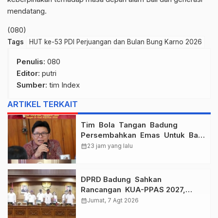
mendatang.
(080)
Tags
HUT ke-53 PDI Perjuangan dan Bulan Bung Karno 2026
Penulis
: 080
Editor
: putri
Sumber
:
tim Index
ARTIKEL TERKAIT
Tim Bola Tangan Badung
Persembahkan Emas Untuk Bali
, Taklukkan Jawa Tengah Di
calendar_month
23 jam yang lalu
Final Kejurnas 2026
DPRD Badung Sahkan
Rancangan KUA-PPAS 2027,
Anggaran Tembus Lebih Dari
calendar_month
Jumat, 7 Agt 2026
Rp. 11 Triliun