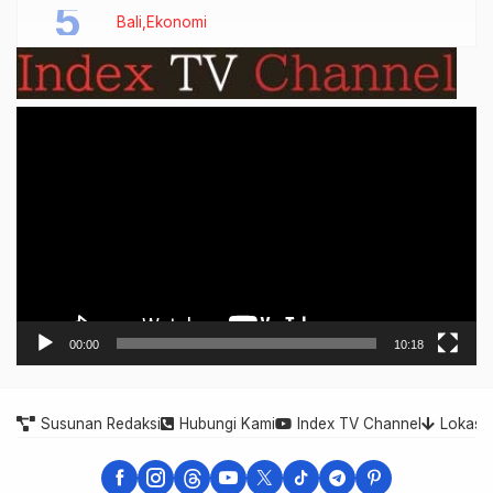
Bali
Ekonomi
Video
Player
00:00
10:18
Susunan Redaksi
Hubungi Kami
Index TV Channel
Lokasi