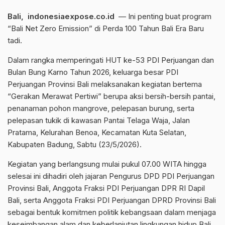
Bali, indonesiaexpose.co.id
— Ini penting buat program
“Bali Net Zero Emission” di Perda 100 Tahun Bali Era Baru
tadi.
Dalam rangka memperingati HUT ke-53 PDI Perjuangan dan
Bulan Bung Karno Tahun 2026, keluarga besar PDI
Perjuangan Provinsi Bali melaksanakan kegiatan bertema
“Gerakan Merawat Pertiwi” berupa aksi bersih-bersih pantai,
penanaman pohon mangrove, pelepasan burung, serta
pelepasan tukik di kawasan Pantai Telaga Waja, Jalan
Pratama, Kelurahan Benoa, Kecamatan Kuta Selatan,
Kabupaten Badung, Sabtu (23/5/2026).
Kegiatan yang berlangsung mulai pukul 07.00 WITA hingga
selesai ini dihadiri oleh jajaran Pengurus DPD PDI Perjuangan
Provinsi Bali, Anggota Fraksi PDI Perjuangan DPR RI Dapil
Bali, serta Anggota Fraksi PDI Perjuangan DPRD Provinsi Bali
sebagai bentuk komitmen politik kebangsaan dalam menjaga
keseimbangan alam dan keberlanjutan lingkungan hidup Bali.