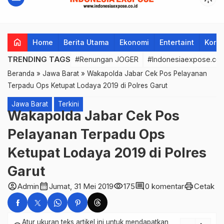
Indonesia
home
Home
Berita Utama
Ekonomi
Entertaint
Korup
TRENDING TAGS
#Renungan JOGER
#Indonesiaexpose.co.
Beranda
»
Jawa Barat
»
Wakapolda Jabar Cek Pos Pelayanan
Terpadu Ops Ketupat Lodaya 2019 di Polres Garut
Jawa Barat
Terkini
Wakapolda Jabar Cek Pos
Pelayanan Terpadu Ops
Ketupat Lodaya 2019 di Polres
Garut
account_circle
calendar_month
visibility
comment
print
Admin
Jumat, 31 Mei 2019
175
0 komentar
Cetak
Atur ukuran teks artikel ini untuk mendapatkan