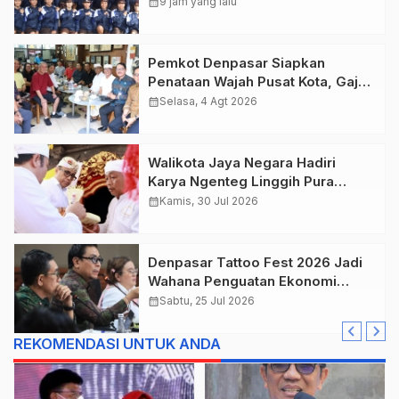
Menuju Jambore Nasional XII
calendar_month
9 jam yang lalu
Tahun 2026.
Pemkot Denpasar Siapkan
Penataan Wajah Pusat Kota, Gajah
Mada Jadi Salah Satu Kawasan
calendar_month
Selasa, 4 Agt 2026
Prioritas
Walikota Jaya Negara Hadiri
Karya Ngenteg Linggih Pura
Gunung Sari Desa Adat Peraupan
calendar_month
Kamis, 30 Jul 2026
Denpasar Tattoo Fest 2026 Jadi
Wahana Penguatan Ekonomi
Kreatif Kota.
calendar_month
Sabtu, 25 Jul 2026
REKOMENDASI UNTUK ANDA