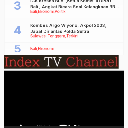
IGK Kresna Budi ,Ketua Komisi II DPRD
Bali , Angkat Bicara Soal Kelangkaan BBM
Bali
Ekonomi
Politik
Bersubsidi Jenis Solar
Kombes Argo Wiyono, Akpol 2003,
Jabat Dirlantas Polda Sultra
Sulawesi Tenggara
Terkini
Bali
Ekonomi
Video
Player