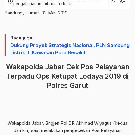
text_increase
info
text_decrease
pengalaman membaca terbaik.
Bandung, Jumat 31 Mei 2019
Baca juga:
Dukung Proyek Strategis Nasional, PLN Sambung
Listrik di Kawasan Pura Besakih
Wakapolda Jabar Cek Pos Pelayanan
Terpadu Ops Ketupat Lodaya 2019 di
Polres Garut
Wakapolda Jabar, Brigjen Pol DR Akhmad Wiyagus (kedua
dari kiri) saat melakukan pengecekan Pos Pelayanan