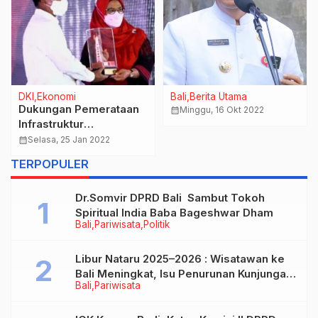
DKI
Ekonomi
Bali
Berita Utama
Dukungan Pemerataan
calendar_month
Minggu, 16 Okt 2022
Infrastruktur
Telekomunikasi Broadband
calendar_month
Selasa, 25 Jan 2022
XL Axiata dan BAKTI
TERPOPULER
Sediakan Layanan 4G di
132 Titik 3T di Sumatera
Dr.Somvir DPRD Bali Sambut Tokoh
Spiritual India Baba Bageshwar Dham
Bali
Pariwisata
Politik
Libur Nataru 2025–2026 : Wisatawan ke
Bali Meningkat, Isu Penurunan Kunjungan
Bali
Pariwisata
Tidak Benar